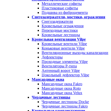
Металлические софиты
Пластиковые софиты
Подшива из фиброцемента
Снегозадержатели, мостики, ограждения
Снегозадержатели
Кровельные ограждения
Переходные мостики
Кровельные лестницы
Кровельная вентиляция Vilpe
Кровельные вентили Vilpe
Коньковые вентили Vilpe
Вентиляционные выходы канализации
Дефлекторы
Проходные элементы Vilpe
Вентиляторы P-типа
Антенный ворот Vilpe
Цокольный дефлектор Vilpe
Мансардные окна
Мансардные окна Fakro
Мансардные окна Roto
Мансардные окна Velux
Чердачные лестницы
Чердачные лестницы Docke
Чердачные лестницы Fakro
Кровельные комплектующие