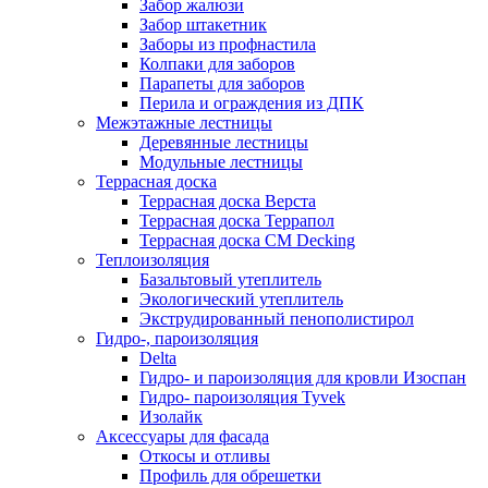
Забор жалюзи
Забор штакетник
Заборы из профнастила
Колпаки для заборов
Парапеты для заборов
Перила и ограждения из ДПК
Межэтажные лестницы
Деревянные лестницы
Модульные лестницы
Террасная доска
Террасная доска Верста
Террасная доска Террапол
Террасная доска CM Decking
Теплоизоляция
Базальтовый утеплитель
Экологический утеплитель
Экструдированный пенополистирол
Гидро-, пароизоляция
Delta
Гидро- и пароизоляция для кровли Изоспан
Гидро- пароизоляция Tyvek
Изолайк
Аксессуары для фасада
Откосы и отливы
Профиль для обрешетки