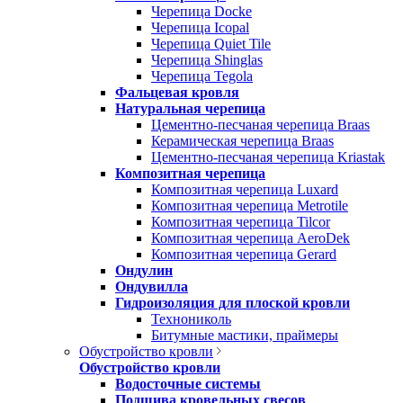
Черепица Docke
Черепица Icopal
Черепица Quiet Tile
Черепица Shinglas
Черепица Tegola
Фальцевая кровля
Натуральная черепица
Цементно-песчаная черепица Braas
Керамическая черепица Braas
Цементно-песчаная черепица Kriastak
Композитная черепица
Композитная черепица Luxard
Композитная черепица Metrotile
Композитная черепица Tilcor
Композитная черепица AeroDek
Композитная черепица Gerard
Ондулин
Ондувилла
Гидроизоляция для плоской кровли
Технониколь
Битумные мастики, праймеры
Обустройство кровли
Обустройство кровли
Водосточные системы
Подшива кровельных свесов