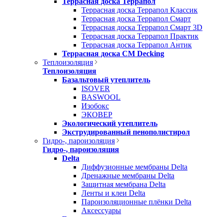
Террасная доска Террапол
Террасная доска Террапол Классик
Террасная доска Террапол Смарт
Террасная доска Террапол Смарт 3D
Террасная доска Террапол Практик
Террасная доска Террапол Антик
Террасная доска CM Decking
Теплоизоляция
Теплоизоляция
Базальтовый утеплитель
ISOVER
BASWOOL
Изобокс
ЭКОВЕР
Экологический утеплитель
Экструдированный пенополистирол
Гидро-, пароизоляция
Гидро-, пароизоляция
Delta
Диффузионные мембраны Delta
Дренажные мембраны Delta
Защитная мембрана Delta
Ленты и клеи Delta
Пароизоляционные плёнки Delta
Аксессуары