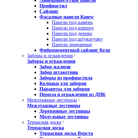
Линеарные/Prime панели
Профнастил
Сайдинг
Фасадные панели Kmew
Панели под камень
Панели под кирпич
Панели под дерево
Панели под штукатурку
Панели линеарные
Фиброцементный сайдинг Кедр
Заборы и ограждения
Заборы и ограждения
Забор жалюзи
Забор штакетник
Заборы из профнастила
Колпаки для заборов
Парапеты для заборов
Перила и ограждения из ДПК
Межэтажные лестницы
Межэтажные лестницы
Деревянные лестницы
Модульные лестницы
Террасная доска
Террасная доска
Террасная доска Верста