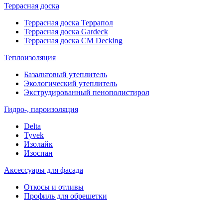
Террасная доска
Террасная доска Террапол
Террасная доска Gardeck
Террасная доска CM Decking
Теплоизоляция
Базальтовый утеплитель
Экологический утеплитель
Экструдированный пенополистирол
Гидро-, пароизоляция
Delta
Tyvek
Изолайк
Изоспан
Аксессуары для фасада
Откосы и отливы
Профиль для обрешетки