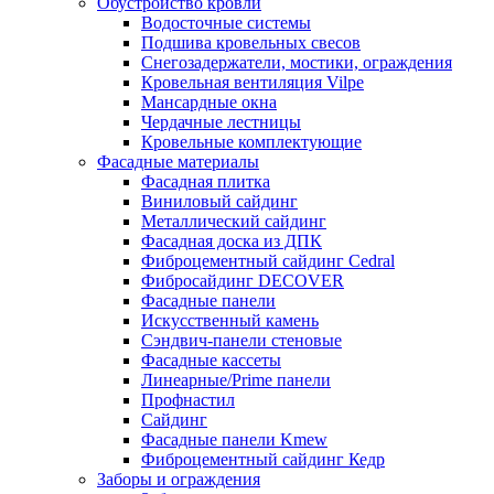
Обустройство кровли
Водосточные системы
Подшива кровельных свесов
Снегозадержатели, мостики, ограждения
Кровельная вентиляция Vilpe
Мансардные окна
Чердачные лестницы
Кровельные комплектующие
Фасадные материалы
Фасадная плитка
Виниловый сайдинг
Металлический сайдинг
Фасадная доска из ДПК
Фиброцементный сайдинг Cedral
Фибросайдинг DECOVER
Фасадные панели
Искусственный камень
Сэндвич-панели стеновые
Фасадные кассеты
Линеарные/Prime панели
Профнастил
Сайдинг
Фасадные панели Kmew
Фиброцементный сайдинг Кедр
Заборы и ограждения