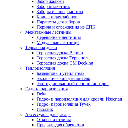
Забор жалюзи
Забор штакетник
Заборы из профнастила
Колпаки для заборов
Парапеты для заборов
Перила и ограждения из ДПК
Межэтажные лестницы
Деревянные лестницы
Модульные лестницы
Террасная доска
Террасная доска Верста
Террасная доска Террапол
Террасная доска CM Decking
Теплоизоляция
Базальтовый утеплитель
Экологический утеплитель
Экструдированный пенополистирол
Гидро-, пароизоляция
Delta
Гидро- и пароизоляция для кровли Изоспан
Гидро- пароизоляция Tyvek
Изолайк
Аксессуары для фасада
Откосы и отливы
Профиль для обрешетки