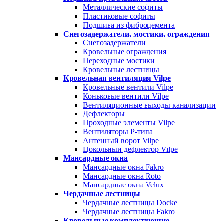
Металлические софиты
Пластиковые софиты
Подшива из фиброцемента
Снегозадержатели, мостики, ограждения
Снегозадержатели
Кровельные ограждения
Переходные мостики
Кровельные лестницы
Кровельная вентиляция Vilpe
Кровельные вентили Vilpe
Коньковые вентили Vilpe
Вентиляционные выходы канализации
Дефлекторы
Проходные элементы Vilpe
Вентиляторы P-типа
Антенный ворот Vilpe
Цокольный дефлектор Vilpe
Мансардные окна
Мансардные окна Fakro
Мансардные окна Roto
Мансардные окна Velux
Чердачные лестницы
Чердачные лестницы Docke
Чердачные лестницы Fakro
Кровельные комплектующие