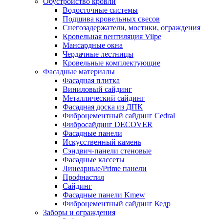
Обустройство кровли
Водосточные системы
Подшива кровельных свесов
Снегозадержатели, мостики, ограждения
Кровельная вентиляция Vilpe
Мансардные окна
Чердачные лестницы
Кровельные комплектующие
Фасадные материалы
Фасадная плитка
Виниловый сайдинг
Металлический сайдинг
Фасадная доска из ДПК
Фиброцементный сайдинг Cedral
Фибросайдинг DECOVER
Фасадные панели
Искусственный камень
Сэндвич-панели стеновые
Фасадные кассеты
Линеарные/Prime панели
Профнастил
Сайдинг
Фасадные панели Kmew
Фиброцементный сайдинг Кедр
Заборы и ограждения