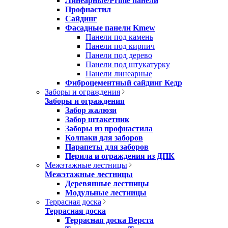
Линеарные/Prime панели
Профнастил
Сайдинг
Фасадные панели Kmew
Панели под камень
Панели под кирпич
Панели под дерево
Панели под штукатурку
Панели линеарные
Фиброцементный сайдинг Кедр
Заборы и ограждения
Заборы и ограждения
Забор жалюзи
Забор штакетник
Заборы из профнастила
Колпаки для заборов
Парапеты для заборов
Перила и ограждения из ДПК
Межэтажные лестницы
Межэтажные лестницы
Деревянные лестницы
Модульные лестницы
Террасная доска
Террасная доска
Террасная доска Верста