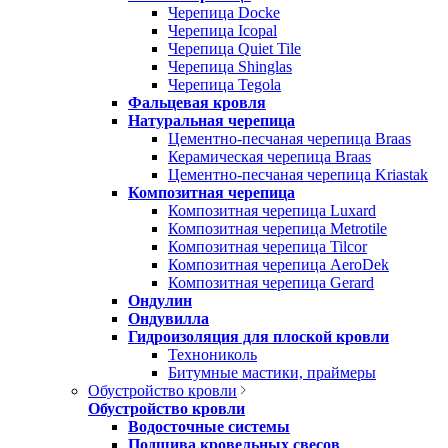
Черепица Docke
Черепица Icopal
Черепица Quiet Tile
Черепица Shinglas
Черепица Tegola
Фальцевая кровля
Натуральная черепица
Цементно-песчаная черепица Braas
Керамическая черепица Braas
Цементно-песчаная черепица Kriastak
Композитная черепица
Композитная черепица Luxard
Композитная черепица Metrotile
Композитная черепица Tilcor
Композитная черепица AeroDek
Композитная черепица Gerard
Ондулин
Ондувилла
Гидроизоляция для плоской кровли
Технониколь
Битумные мастики, праймеры
Обустройство кровли
Обустройство кровли
Водосточные системы
Подшива кровельных свесов