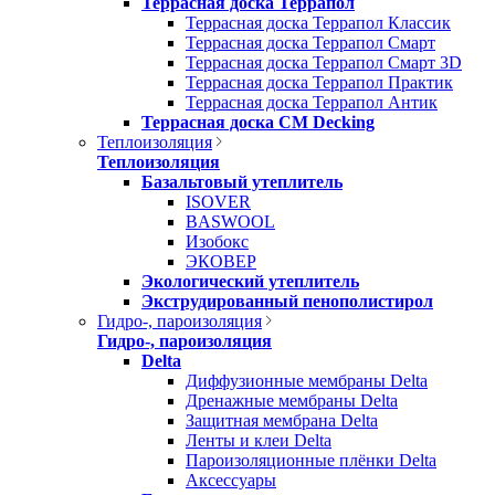
Террасная доска Террапол
Террасная доска Террапол Классик
Террасная доска Террапол Смарт
Террасная доска Террапол Смарт 3D
Террасная доска Террапол Практик
Террасная доска Террапол Антик
Террасная доска CM Decking
Теплоизоляция
Теплоизоляция
Базальтовый утеплитель
ISOVER
BASWOOL
Изобокс
ЭКОВЕР
Экологический утеплитель
Экструдированный пенополистирол
Гидро-, пароизоляция
Гидро-, пароизоляция
Delta
Диффузионные мембраны Delta
Дренажные мембраны Delta
Защитная мембрана Delta
Ленты и клеи Delta
Пароизоляционные плёнки Delta
Аксессуары