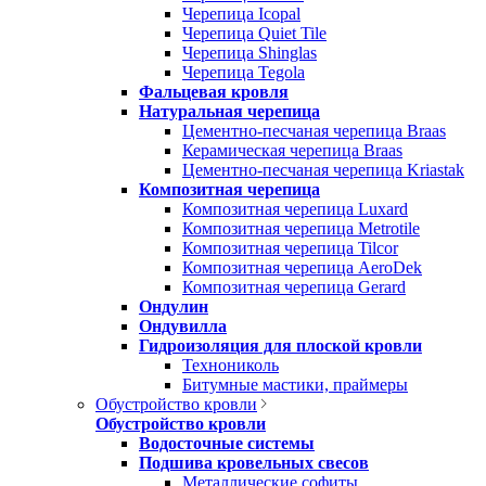
Черепица Icopal
Черепица Quiet Tile
Черепица Shinglas
Черепица Tegola
Фальцевая кровля
Натуральная черепица
Цементно-песчаная черепица Braas
Керамическая черепица Braas
Цементно-песчаная черепица Kriastak
Композитная черепица
Композитная черепица Luxard
Композитная черепица Metrotile
Композитная черепица Tilcor
Композитная черепица AeroDek
Композитная черепица Gerard
Ондулин
Ондувилла
Гидроизоляция для плоской кровли
Технониколь
Битумные мастики, праймеры
Обустройство кровли
Обустройство кровли
Водосточные системы
Подшива кровельных свесов
Металлические софиты