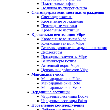
Пластиковые софиты
Подшива из фиброцемента
Снегозадержатели, мостики, ограждения
Снегозадержатели
Кровельные ограждения
Переходные мостики
Кровельные лестницы
Кровельная вентиляция Vilpe
Кровельные вентили Vilpe
Коньковые вентили Vilpe
Вентиляционные выходы канализации
Дефлекторы
Проходные элементы Vilpe
Вентиляторы P-типа
Антенный ворот Vilpe
Цокольный дефлектор Vilpe
Мансардные окна
Мансардные окна Fakro
Мансардные окна Roto
Мансардные окна Velux
Чердачные лестницы
Чердачные лестницы Docke
Чердачные лестницы Fakro
Кровельные комплектующие
Доборные элементы