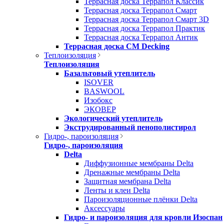
Террасная доска Террапол Классик
Террасная доска Террапол Смарт
Террасная доска Террапол Смарт 3D
Террасная доска Террапол Практик
Террасная доска Террапол Антик
Террасная доска CM Decking
Теплоизоляция
Теплоизоляция
Базальтовый утеплитель
ISOVER
BASWOOL
Изобокс
ЭКОВЕР
Экологический утеплитель
Экструдированный пенополистирол
Гидро-, пароизоляция
Гидро-, пароизоляция
Delta
Диффузионные мембраны Delta
Дренажные мембраны Delta
Защитная мембрана Delta
Ленты и клеи Delta
Пароизоляционные плёнки Delta
Аксессуары
Гидро- и пароизоляция для кровли Изоспан