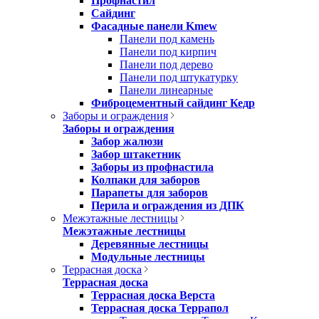
Профнастил
Сайдинг
Фасадные панели Kmew
Панели под камень
Панели под кирпич
Панели под дерево
Панели под штукатурку
Панели линеарные
Фиброцементный сайдинг Кедр
Заборы и ограждения
Заборы и ограждения
Забор жалюзи
Забор штакетник
Заборы из профнастила
Колпаки для заборов
Парапеты для заборов
Перила и ограждения из ДПК
Межэтажные лестницы
Межэтажные лестницы
Деревянные лестницы
Модульные лестницы
Террасная доска
Террасная доска
Террасная доска Верста
Террасная доска Террапол