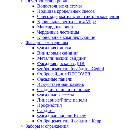
Обустройство кровли
Водосточные системы
Подшива кровельных свесов
Снегозадержатели, мостики, ограждения
Кровельная вентиляция Vilpe
Мансардные окна
Чердачные лестницы
Кровельные комплектующие
Фасадные материалы
Фасадная плитка
Виниловый сайдинг
Металлический сайдинг
Фасадная доска из ДПК
Фиброцементный сайдинг Cedral
Фибросайдинг DECOVER
Фасадные панели
Искусственный камень
Сэндвич-панели стеновые
Фасадные кассеты
Линеарные/Prime панели
Профнастил
Сайдинг
Фасадные панели Kmew
Фиброцементный сайдинг Кедр
Заборы и ограждения