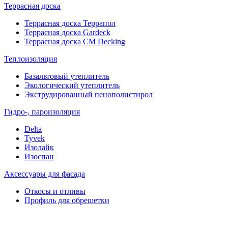
Террасная доска
Террасная доска Террапол
Террасная доска Gardeck
Террасная доска CM Decking
Теплоизоляция
Базальтовый утеплитель
Экологический утеплитель
Экструдированный пенополистирол
Гидро-, пароизоляция
Delta
Tyvek
Изолайк
Изоспан
Аксессуары для фасада
Откосы и отливы
Профиль для обрешетки