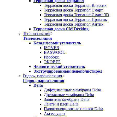
Террасная доска Террапол
Террасная доска Террапол Классик
Террасная доска Террапол Смарт
Террасная доска Террапол Смарт 3D
Террасная доска Террапол Практик
Террасная доска Террапол Антик
Террасная доска CM Decking
Теплоизоляция
Теплоизоляция
Базальтовый утеплитель
ISOVER
BASWOOL
Изобокс
ЭКОВЕР
Экологический утеплитель
Экструдированный пенополистирол
Гидро-, пароизоляция
Гидро-, пароизоляция
Delta
Диффузионные мембраны Delta
Дренажные мембраны Delta
Защитная мембрана Delta
Ленты и клеи Delta
Пароизоляционные плёнки Delta
Аксессуары