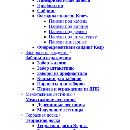
Линеарные/Prime панели
Профнастил
Сайдинг
Фасадные панели Kmew
Панели под камень
Панели под кирпич
Панели под дерево
Панели под штукатурку
Панели линеарные
Фиброцементный сайдинг Кедр
Заборы и ограждения
Заборы и ограждения
Забор жалюзи
Забор штакетник
Заборы из профнастила
Колпаки для заборов
Парапеты для заборов
Перила и ограждения из ДПК
Межэтажные лестницы
Межэтажные лестницы
Деревянные лестницы
Модульные лестницы
Террасная доска
Террасная доска
Террасная доска Верста