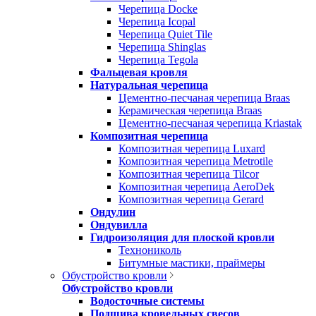
Черепица Docke
Черепица Icopal
Черепица Quiet Tile
Черепица Shinglas
Черепица Tegola
Фальцевая кровля
Натуральная черепица
Цементно-песчаная черепица Braas
Керамическая черепица Braas
Цементно-песчаная черепица Kriastak
Композитная черепица
Композитная черепица Luxard
Композитная черепица Metrotile
Композитная черепица Tilcor
Композитная черепица AeroDek
Композитная черепица Gerard
Ондулин
Ондувилла
Гидроизоляция для плоской кровли
Технониколь
Битумные мастики, праймеры
Обустройство кровли
Обустройство кровли
Водосточные системы
Подшива кровельных свесов