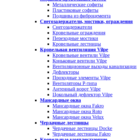
Металлические софиты
Пластиковые софиты
Подшива из фиброцемента
Снегозадержатели, мостики, ограждения
Снегозадержатели
Кровельные ограждения
Переходные мостики
Кровельные лестницы
Кровельная вентиляция Vilpe
Кровельные вентили Vilpe
Коньковые вентили Vilpe
Вентиляционные выходы канализации
Дефлекторы
Проходные элементы Vilpe
Вентиляторы P-типа
Антенный ворот Vilpe
Цокольный дефлектор Vilpe
Мансардные окна
Мансардные окна Fakro
Мансардные окна Roto
Мансардные окна Velux
Чердачные лестницы
Чердачные лестницы Docke
Чердачные лестницы Fakro
Кровельные комплектующие