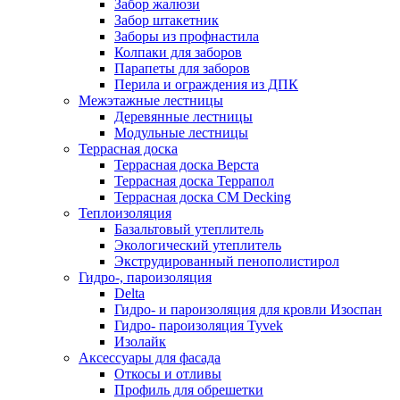
Забор жалюзи
Забор штакетник
Заборы из профнастила
Колпаки для заборов
Парапеты для заборов
Перила и ограждения из ДПК
Межэтажные лестницы
Деревянные лестницы
Модульные лестницы
Террасная доска
Террасная доска Верста
Террасная доска Террапол
Террасная доска CM Decking
Теплоизоляция
Базальтовый утеплитель
Экологический утеплитель
Экструдированный пенополистирол
Гидро-, пароизоляция
Delta
Гидро- и пароизоляция для кровли Изоспан
Гидро- пароизоляция Tyvek
Изолайк
Аксессуары для фасада
Откосы и отливы
Профиль для обрешетки