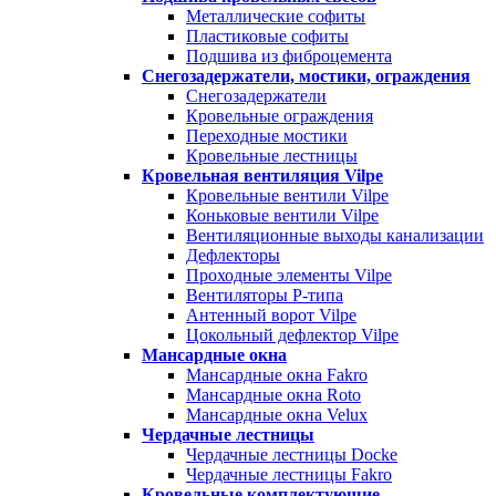
Металлические софиты
Пластиковые софиты
Подшива из фиброцемента
Снегозадержатели, мостики, ограждения
Снегозадержатели
Кровельные ограждения
Переходные мостики
Кровельные лестницы
Кровельная вентиляция Vilpe
Кровельные вентили Vilpe
Коньковые вентили Vilpe
Вентиляционные выходы канализации
Дефлекторы
Проходные элементы Vilpe
Вентиляторы P-типа
Антенный ворот Vilpe
Цокольный дефлектор Vilpe
Мансардные окна
Мансардные окна Fakro
Мансардные окна Roto
Мансардные окна Velux
Чердачные лестницы
Чердачные лестницы Docke
Чердачные лестницы Fakro
Кровельные комплектующие