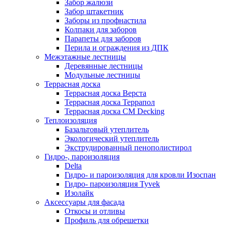
Забор жалюзи
Забор штакетник
Заборы из профнастила
Колпаки для заборов
Парапеты для заборов
Перила и ограждения из ДПК
Межэтажные лестницы
Деревянные лестницы
Модульные лестницы
Террасная доска
Террасная доска Верста
Террасная доска Террапол
Террасная доска CM Decking
Теплоизоляция
Базальтовый утеплитель
Экологический утеплитель
Экструдированный пенополистирол
Гидро-, пароизоляция
Delta
Гидро- и пароизоляция для кровли Изоспан
Гидро- пароизоляция Tyvek
Изолайк
Аксессуары для фасада
Откосы и отливы
Профиль для обрешетки