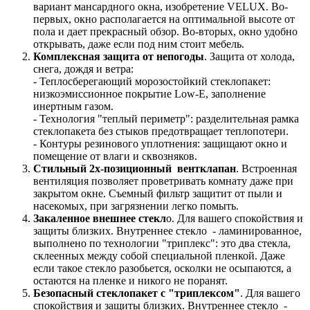
вариант мансардного окна, изобретение VELUX. Во-
первых, окно располагается на оптимальной высоте от
пола и дает прекрасный обзор. Во-вторых, окно удобно
открывать, даже если под ним стоит мебель.
Комплексная защита от непогоды
. Защита от холода,
снега, дождя и ветра:
- Теплосберегающий морозостойкий стеклопакет:
низкоэмиссионное покрытие Low-E, заполнение
инертным газом.
- Технология "теплый периметр": разделительная рамка
стеклопакета без стыков предотвращает теплопотери.
- Контуры резинового уплотнения: защищают окно и
помещение от влаги и сквозняков.
Стильный 2х-позиционный вентклапан
. Встроенная
вентиляция позволяет проветривать комнату даже при
закрытом окне. Съемный фильтр защитит от пыли и
насекомых, при загрязнении легко помыть.
Закаленное внешнее стекл
о. Для вашего спокойствия и
защиты близких. Внутреннее стекло - ламинированное,
выполнено по технологии "триплекс": это два стекла,
склеенных между собой специальной пленкой. Даже
если такое стекло разобьется, осколки не осыпаются, а
остаются на пленке и никого не поранят.
Безопасный стеклопакет с "триплексом"
. Для вашего
спокойствия и защиты близких. Внутреннее стекло -