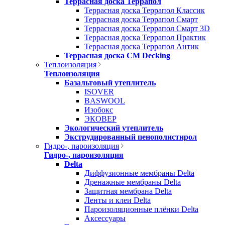
Террасная доска Террапол
Террасная доска Террапол Классик
Террасная доска Террапол Смарт
Террасная доска Террапол Смарт 3D
Террасная доска Террапол Практик
Террасная доска Террапол Антик
Террасная доска CM Decking
Теплоизоляция
Теплоизоляция
Базальтовый утеплитель
ISOVER
BASWOOL
Изобокс
ЭКОВЕР
Экологический утеплитель
Экструдированный пенополистирол
Гидро-, пароизоляция
Гидро-, пароизоляция
Delta
Диффузионные мембраны Delta
Дренажные мембраны Delta
Защитная мембрана Delta
Ленты и клеи Delta
Пароизоляционные плёнки Delta
Аксессуары