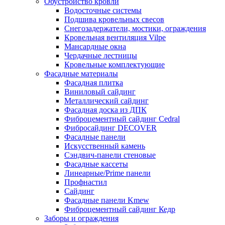
Обустройство кровли
Водосточные системы
Подшива кровельных свесов
Снегозадержатели, мостики, ограждения
Кровельная вентиляция Vilpe
Мансардные окна
Чердачные лестницы
Кровельные комплектующие
Фасадные материалы
Фасадная плитка
Виниловый сайдинг
Металлический сайдинг
Фасадная доска из ДПК
Фиброцементный сайдинг Cedral
Фибросайдинг DECOVER
Фасадные панели
Искусственный камень
Сэндвич-панели стеновые
Фасадные кассеты
Линеарные/Prime панели
Профнастил
Сайдинг
Фасадные панели Kmew
Фиброцементный сайдинг Кедр
Заборы и ограждения