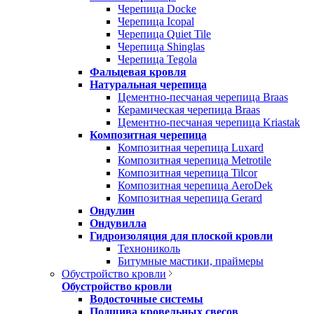
Черепица Docke
Черепица Icopal
Черепица Quiet Tile
Черепица Shinglas
Черепица Tegola
Фальцевая кровля
Натуральная черепица
Цементно-песчаная черепица Braas
Керамическая черепица Braas
Цементно-песчаная черепица Kriastak
Композитная черепица
Композитная черепица Luxard
Композитная черепица Metrotile
Композитная черепица Tilcor
Композитная черепица AeroDek
Композитная черепица Gerard
Ондулин
Ондувилла
Гидроизоляция для плоской кровли
Технониколь
Битумные мастики, праймеры
Обустройство кровли
Обустройство кровли
Водосточные системы
Подшива кровельных свесов