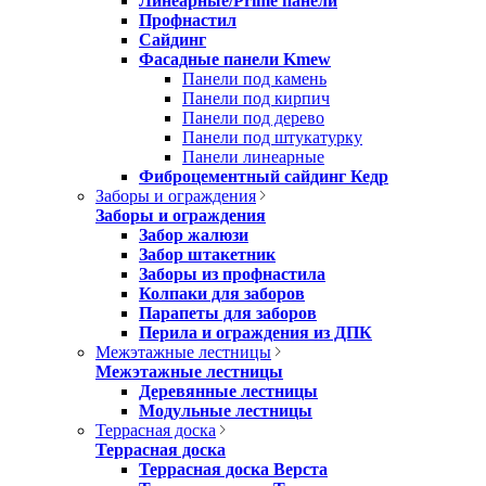
Линеарные/Prime панели
Профнастил
Сайдинг
Фасадные панели Kmew
Панели под камень
Панели под кирпич
Панели под дерево
Панели под штукатурку
Панели линеарные
Фиброцементный сайдинг Кедр
Заборы и ограждения
Заборы и ограждения
Забор жалюзи
Забор штакетник
Заборы из профнастила
Колпаки для заборов
Парапеты для заборов
Перила и ограждения из ДПК
Межэтажные лестницы
Межэтажные лестницы
Деревянные лестницы
Модульные лестницы
Террасная доска
Террасная доска
Террасная доска Верста