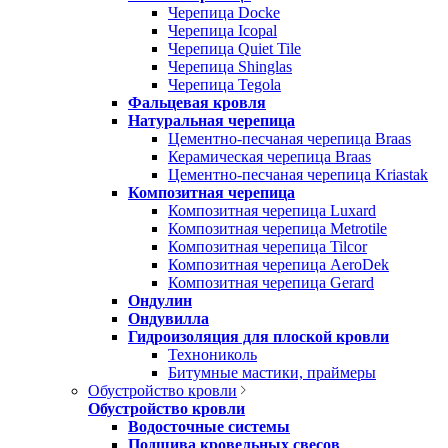
Черепица Docke
Черепица Icopal
Черепица Quiet Tile
Черепица Shinglas
Черепица Tegola
Фальцевая кровля
Натуральная черепица
Цементно-песчаная черепица Braas
Керамическая черепица Braas
Цементно-песчаная черепица Kriastak
Композитная черепица
Композитная черепица Luxard
Композитная черепица Metrotile
Композитная черепица Tilcor
Композитная черепица AeroDek
Композитная черепица Gerard
Ондулин
Ондувилла
Гидроизоляция для плоской кровли
Технониколь
Битумные мастики, праймеры
Обустройство кровли
Обустройство кровли
Водосточные системы
Подшива кровельных свесов