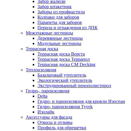
Забор жалюзи
Забор штакетник
Заборы из профнастила
Колпаки для заборов
Парапеты для заборов
Перила и ограждения из ДПК
Межэтажные лестницы
Деревянные лестницы
Модульные лестницы
Террасная доска
Террасная доска Верста
Террасная доска Террапол
Террасная доска CM Decking
Теплоизоляция
Базальтовый утеплитель
Экологический утеплитель
Экструдированный пенополистирол
Гидро-, пароизоляция
Delta
Гидро- и пароизоляция для кровли Изоспан
Гидро- пароизоляция Tyvek
Изолайк
Аксессуары для фасада
Откосы и отливы
Профиль для обрешетки