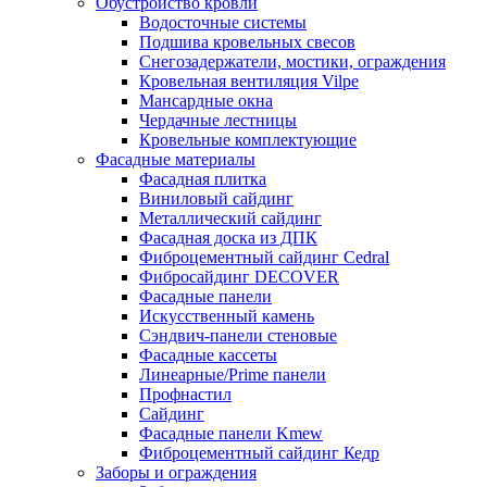
Обустройство кровли
Водосточные системы
Подшива кровельных свесов
Снегозадержатели, мостики, ограждения
Кровельная вентиляция Vilpe
Мансардные окна
Чердачные лестницы
Кровельные комплектующие
Фасадные материалы
Фасадная плитка
Виниловый сайдинг
Металлический сайдинг
Фасадная доска из ДПК
Фиброцементный сайдинг Cedral
Фибросайдинг DECOVER
Фасадные панели
Искусственный камень
Сэндвич-панели стеновые
Фасадные кассеты
Линеарные/Prime панели
Профнастил
Сайдинг
Фасадные панели Kmew
Фиброцементный сайдинг Кедр
Заборы и ограждения