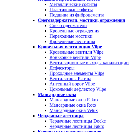
Металлические софиты
Пластиковые софиты
Подшива из фиброцемента
Снегозадержатели, мостики, ограждения
Снегозадержатели
Кровельные ограждения
Переходные мостики
Кровельные лестницы
Кровельная вентиляция Vilpe
Кровельные вентили Vilpe
Коньковые вентили Vilpe
Вентиляционные выходы канализации
Дефлекторы
Проходные элементы Vilpe
Вентиляторы P-типа
Антенный ворот Vilpe
Цокольный дефлектор Vilpe
Мансардные окна
Мансардные окна Fakro
Мансардные окна Roto
Мансардные окна Velux
Чердачные лестницы
Чердачные лестницы Docke
Чердачные лестницы Fakro
Кровельные комплектующие