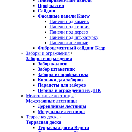
Линеарные/Prime панели
Профнастил
Сайдинг
Фасадные панели Kmew
Панели под камень
Панели под кирпич
Панели под дерево
Панели под штукатурку
Панели линеарные
Фиброцементный сайдинг Кедр
Заборы и ограждения
Заборы и ограждения
Забор жалюзи
Забор штакетник
Заборы из профнастила
Колпаки для заборов
Парапеты для заборов
Перила и ограждения из ДПК
Межэтажные лестницы
Межэтажные лестницы
Деревянные лестницы
Модульные лестницы
Террасная доска
Террасная доска
Террасная доска Верста