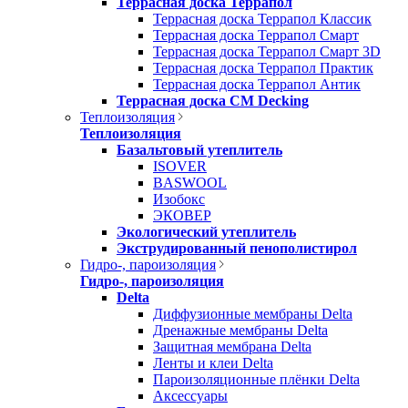
Террасная доска Террапол
Террасная доска Террапол Классик
Террасная доска Террапол Смарт
Террасная доска Террапол Смарт 3D
Террасная доска Террапол Практик
Террасная доска Террапол Антик
Террасная доска CM Decking
Теплоизоляция
Теплоизоляция
Базальтовый утеплитель
ISOVER
BASWOOL
Изобокс
ЭКОВЕР
Экологический утеплитель
Экструдированный пенополистирол
Гидро-, пароизоляция
Гидро-, пароизоляция
Delta
Диффузионные мембраны Delta
Дренажные мембраны Delta
Защитная мембрана Delta
Ленты и клеи Delta
Пароизоляционные плёнки Delta
Аксессуары