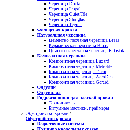
Черепица Docke
Черепица Icopal
Черепица Quiet Tile
Черепица Shinglas
Черепица Tegola
Фальцевая кровля
Натуральная черепица
Цементно-песчаная черепица Braas
Керамическая черепица Braas
Цементно-песчаная черепица Kriastak
Композитная черепица
Композитная черепица Luxard
Композитная черепица Metrotile
Композитная черепица Tilcor
Композитная черепица AeroDek
Композитная черепица Gerard
Ондулин
Ондувилла
Гидроизоляция для плоской кровли
Технониколь
Битумные мастики, праймеры
Обустройство кровли
Обустройство кровли
Водосточные системы
Подшива кровельных свесов