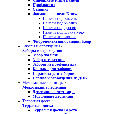
Линеарные/Prime панели
Профнастил
Сайдинг
Фасадные панели Kmew
Панели под камень
Панели под кирпич
Панели под дерево
Панели под штукатурку
Панели линеарные
Фиброцементный сайдинг Кедр
Заборы и ограждения
Заборы и ограждения
Забор жалюзи
Забор штакетник
Заборы из профнастила
Колпаки для заборов
Парапеты для заборов
Перила и ограждения из ДПК
Межэтажные лестницы
Межэтажные лестницы
Деревянные лестницы
Модульные лестницы
Террасная доска
Террасная доска
Террасная доска Верста