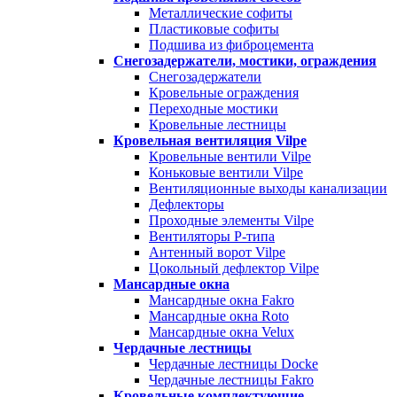
Металлические софиты
Пластиковые софиты
Подшива из фиброцемента
Снегозадержатели, мостики, ограждения
Снегозадержатели
Кровельные ограждения
Переходные мостики
Кровельные лестницы
Кровельная вентиляция Vilpe
Кровельные вентили Vilpe
Коньковые вентили Vilpe
Вентиляционные выходы канализации
Дефлекторы
Проходные элементы Vilpe
Вентиляторы P-типа
Антенный ворот Vilpe
Цокольный дефлектор Vilpe
Мансардные окна
Мансардные окна Fakro
Мансардные окна Roto
Мансардные окна Velux
Чердачные лестницы
Чердачные лестницы Docke
Чердачные лестницы Fakro
Кровельные комплектующие