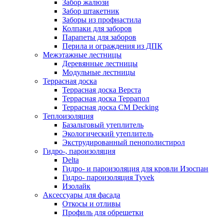
Забор жалюзи
Забор штакетник
Заборы из профнастила
Колпаки для заборов
Парапеты для заборов
Перила и ограждения из ДПК
Межэтажные лестницы
Деревянные лестницы
Модульные лестницы
Террасная доска
Террасная доска Верста
Террасная доска Террапол
Террасная доска CM Decking
Теплоизоляция
Базальтовый утеплитель
Экологический утеплитель
Экструдированный пенополистирол
Гидро-, пароизоляция
Delta
Гидро- и пароизоляция для кровли Изоспан
Гидро- пароизоляция Tyvek
Изолайк
Аксессуары для фасада
Откосы и отливы
Профиль для обрешетки