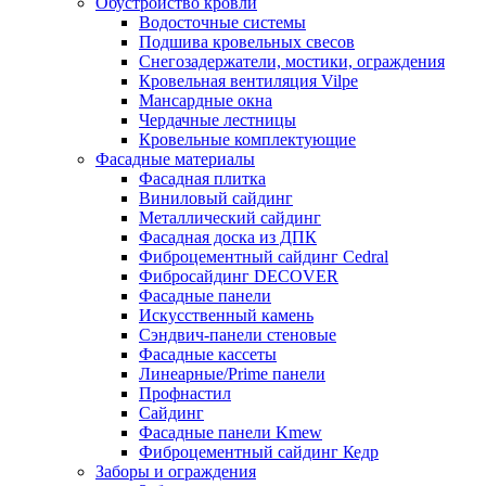
Обустройство кровли
Водосточные системы
Подшива кровельных свесов
Снегозадержатели, мостики, ограждения
Кровельная вентиляция Vilpe
Мансардные окна
Чердачные лестницы
Кровельные комплектующие
Фасадные материалы
Фасадная плитка
Виниловый сайдинг
Металлический сайдинг
Фасадная доска из ДПК
Фиброцементный сайдинг Cedral
Фибросайдинг DECOVER
Фасадные панели
Искусственный камень
Сэндвич-панели стеновые
Фасадные кассеты
Линеарные/Prime панели
Профнастил
Сайдинг
Фасадные панели Kmew
Фиброцементный сайдинг Кедр
Заборы и ограждения