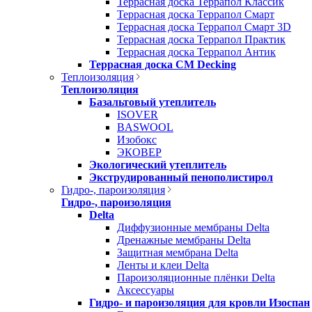
Террасная доска Террапол Классик
Террасная доска Террапол Смарт
Террасная доска Террапол Смарт 3D
Террасная доска Террапол Практик
Террасная доска Террапол Антик
Террасная доска CM Decking
Теплоизоляция
Теплоизоляция
Базальтовый утеплитель
ISOVER
BASWOOL
Изобокс
ЭКОВЕР
Экологический утеплитель
Экструдированный пенополистирол
Гидро-, пароизоляция
Гидро-, пароизоляция
Delta
Диффузионные мембраны Delta
Дренажные мембраны Delta
Защитная мембрана Delta
Ленты и клеи Delta
Пароизоляционные плёнки Delta
Аксессуары
Гидро- и пароизоляция для кровли Изоспан