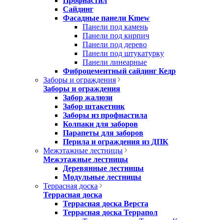
Профнастил
Сайдинг
Фасадные панели Kmew
Панели под камень
Панели под кирпич
Панели под дерево
Панели под штукатурку
Панели линеарные
Фиброцементный сайдинг Кедр
Заборы и ограждения
Заборы и ограждения
Забор жалюзи
Забор штакетник
Заборы из профнастила
Колпаки для заборов
Парапеты для заборов
Перила и ограждения из ДПК
Межэтажные лестницы
Межэтажные лестницы
Деревянные лестницы
Модульные лестницы
Террасная доска
Террасная доска
Террасная доска Верста
Террасная доска Террапол