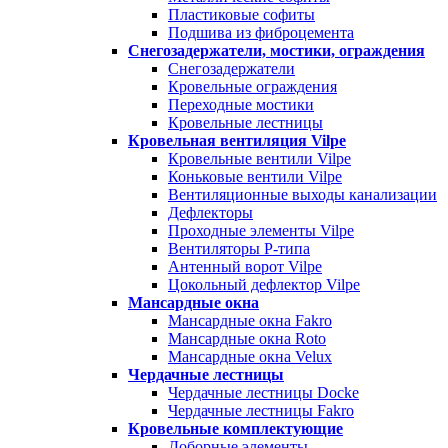
Пластиковые софиты
Подшива из фиброцемента
Снегозадержатели, мостики, ограждения
Снегозадержатели
Кровельные ограждения
Переходные мостики
Кровельные лестницы
Кровельная вентиляция Vilpe
Кровельные вентили Vilpe
Коньковые вентили Vilpe
Вентиляционные выходы канализации
Дефлекторы
Проходные элементы Vilpe
Вентиляторы P-типа
Антенный ворот Vilpe
Цокольный дефлектор Vilpe
Мансардные окна
Мансардные окна Fakro
Мансардные окна Roto
Мансардные окна Velux
Чердачные лестницы
Чердачные лестницы Docke
Чердачные лестницы Fakro
Кровельные комплектующие
Доборные элементы