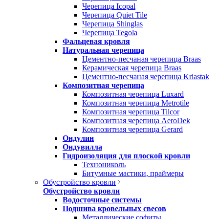
Черепица Icopal
Черепица Quiet Tile
Черепица Shinglas
Черепица Tegola
Фальцевая кровля
Натуральная черепица
Цементно-песчаная черепица Braas
Керамическая черепица Braas
Цементно-песчаная черепица Kriastak
Композитная черепица
Композитная черепица Luxard
Композитная черепица Metrotile
Композитная черепица Tilcor
Композитная черепица AeroDek
Композитная черепица Gerard
Ондулин
Ондувилла
Гидроизоляция для плоской кровли
Технониколь
Битумные мастики, праймеры
Обустройство кровли
Обустройство кровли
Водосточные системы
Подшива кровельных свесов
Металлические софиты