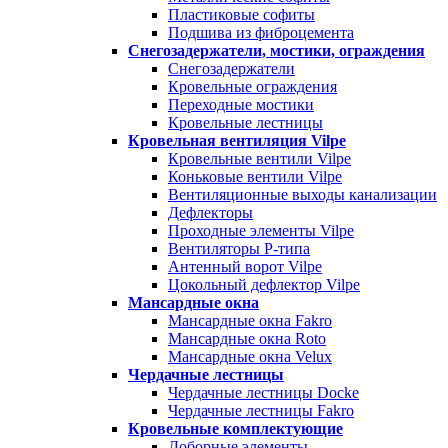
Пластиковые софиты
Подшива из фиброцемента
Снегозадержатели, мостики, ограждения
Снегозадержатели
Кровельные ограждения
Переходные мостики
Кровельные лестницы
Кровельная вентиляция Vilpe
Кровельные вентили Vilpe
Коньковые вентили Vilpe
Вентиляционные выходы канализации
Дефлекторы
Проходные элементы Vilpe
Вентиляторы P-типа
Антенный ворот Vilpe
Цокольный дефлектор Vilpe
Мансардные окна
Мансардные окна Fakro
Мансардные окна Roto
Мансардные окна Velux
Чердачные лестницы
Чердачные лестницы Docke
Чердачные лестницы Fakro
Кровельные комплектующие
Доборные элементы