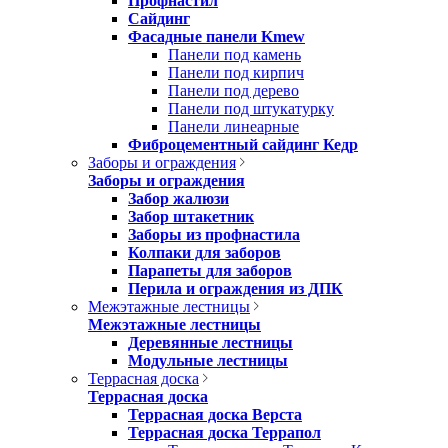
Профнастил
Сайдинг
Фасадные панели Kmew
Панели под камень
Панели под кирпич
Панели под дерево
Панели под штукатурку
Панели линеарные
Фиброцементный сайдинг Кедр
Заборы и ограждения
Заборы и ограждения
Забор жалюзи
Забор штакетник
Заборы из профнастила
Колпаки для заборов
Парапеты для заборов
Перила и ограждения из ДПК
Межэтажные лестницы
Межэтажные лестницы
Деревянные лестницы
Модульные лестницы
Террасная доска
Террасная доска
Террасная доска Верста
Террасная доска Террапол