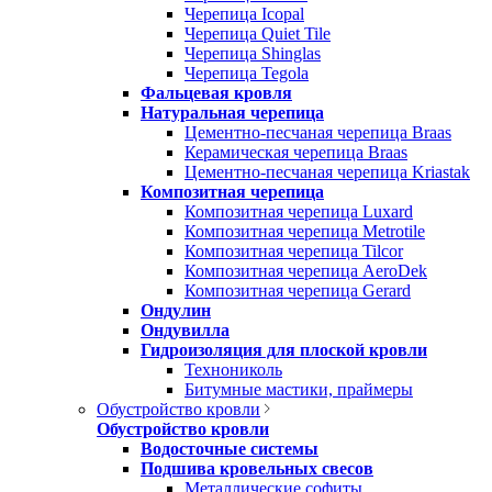
Черепица Icopal
Черепица Quiet Tile
Черепица Shinglas
Черепица Tegola
Фальцевая кровля
Натуральная черепица
Цементно-песчаная черепица Braas
Керамическая черепица Braas
Цементно-песчаная черепица Kriastak
Композитная черепица
Композитная черепица Luxard
Композитная черепица Metrotile
Композитная черепица Tilcor
Композитная черепица AeroDek
Композитная черепица Gerard
Ондулин
Ондувилла
Гидроизоляция для плоской кровли
Технониколь
Битумные мастики, праймеры
Обустройство кровли
Обустройство кровли
Водосточные системы
Подшива кровельных свесов
Металлические софиты