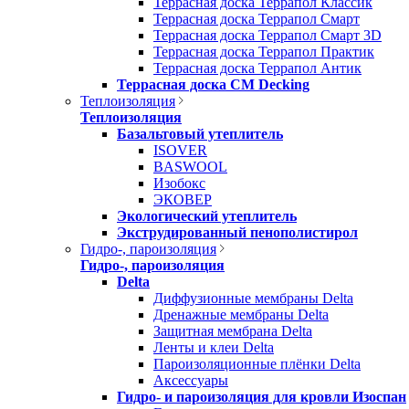
Террасная доска Террапол Классик
Террасная доска Террапол Смарт
Террасная доска Террапол Смарт 3D
Террасная доска Террапол Практик
Террасная доска Террапол Антик
Террасная доска CM Decking
Теплоизоляция
Теплоизоляция
Базальтовый утеплитель
ISOVER
BASWOOL
Изобокс
ЭКОВЕР
Экологический утеплитель
Экструдированный пенополистирол
Гидро-, пароизоляция
Гидро-, пароизоляция
Delta
Диффузионные мембраны Delta
Дренажные мембраны Delta
Защитная мембрана Delta
Ленты и клеи Delta
Пароизоляционные плёнки Delta
Аксессуары
Гидро- и пароизоляция для кровли Изоспан