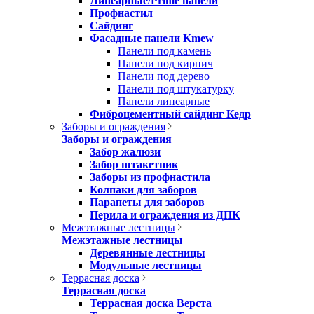
Линеарные/Prime панели
Профнастил
Сайдинг
Фасадные панели Kmew
Панели под камень
Панели под кирпич
Панели под дерево
Панели под штукатурку
Панели линеарные
Фиброцементный сайдинг Кедр
Заборы и ограждения
Заборы и ограждения
Забор жалюзи
Забор штакетник
Заборы из профнастила
Колпаки для заборов
Парапеты для заборов
Перила и ограждения из ДПК
Межэтажные лестницы
Межэтажные лестницы
Деревянные лестницы
Модульные лестницы
Террасная доска
Террасная доска
Террасная доска Верста