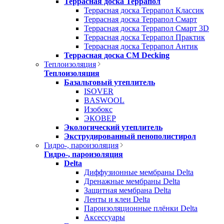
Террасная доска Террапол
Террасная доска Террапол Классик
Террасная доска Террапол Смарт
Террасная доска Террапол Смарт 3D
Террасная доска Террапол Практик
Террасная доска Террапол Антик
Террасная доска CM Decking
Теплоизоляция
Теплоизоляция
Базальтовый утеплитель
ISOVER
BASWOOL
Изобокс
ЭКОВЕР
Экологический утеплитель
Экструдированный пенополистирол
Гидро-, пароизоляция
Гидро-, пароизоляция
Delta
Диффузионные мембраны Delta
Дренажные мембраны Delta
Защитная мембрана Delta
Ленты и клеи Delta
Пароизоляционные плёнки Delta
Аксессуары