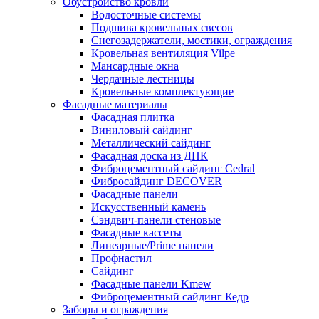
Обустройство кровли
Водосточные системы
Подшива кровельных свесов
Снегозадержатели, мостики, ограждения
Кровельная вентиляция Vilpe
Мансардные окна
Чердачные лестницы
Кровельные комплектующие
Фасадные материалы
Фасадная плитка
Виниловый сайдинг
Металлический сайдинг
Фасадная доска из ДПК
Фиброцементный сайдинг Cedral
Фибросайдинг DECOVER
Фасадные панели
Искусственный камень
Сэндвич-панели стеновые
Фасадные кассеты
Линеарные/Prime панели
Профнастил
Сайдинг
Фасадные панели Kmew
Фиброцементный сайдинг Кедр
Заборы и ограждения