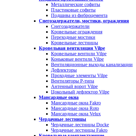
Металлические софиты
Пластиковые софиты
Подшива из фиброцемента
Снегозадержатели, мостики, ограждения
Снегозадержатели
Кровельные ограждения
Переходные мостики
Кровельные лестницы
Кровельная вентиляция Vilpe
Кровельные вентили Vilpe
Коньковые вентили Vilpe
Вентиляционные выходы канализации
Дефлекторы
Проходные элементы Vilpe
Вентиляторы P-типа
Антенный ворот Vilpe
Цокольный дефлектор Vilpe
Мансардные окна
Мансардные окна Fakro
Мансардные окна Roto
Мансардные окна Velux
Чердачные лестницы
Чердачные лестницы Docke
Чердачные лестницы Fakro
Кровельные комплектующие