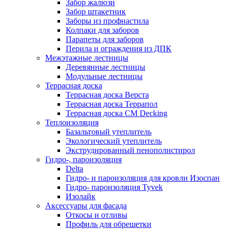
Забор жалюзи
Забор штакетник
Заборы из профнастила
Колпаки для заборов
Парапеты для заборов
Перила и ограждения из ДПК
Межэтажные лестницы
Деревянные лестницы
Модульные лестницы
Террасная доска
Террасная доска Верста
Террасная доска Террапол
Террасная доска CM Decking
Теплоизоляция
Базальтовый утеплитель
Экологический утеплитель
Экструдированный пенополистирол
Гидро-, пароизоляция
Delta
Гидро- и пароизоляция для кровли Изоспан
Гидро- пароизоляция Tyvek
Изолайк
Аксессуары для фасада
Откосы и отливы
Профиль для обрешетки