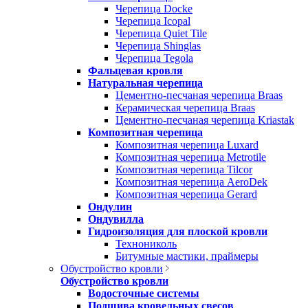
Черепица Docke
Черепица Icopal
Черепица Quiet Tile
Черепица Shinglas
Черепица Tegola
Фальцевая кровля
Натуральная черепица
Цементно-песчаная черепица Braas
Керамическая черепица Braas
Цементно-песчаная черепица Kriastak
Композитная черепица
Композитная черепица Luxard
Композитная черепица Metrotile
Композитная черепица Tilcor
Композитная черепица AeroDek
Композитная черепица Gerard
Ондулин
Ондувилла
Гидроизоляция для плоской кровли
Технониколь
Битумные мастики, праймеры
Обустройство кровли
Обустройство кровли
Водосточные системы
Подшива кровельных свесов