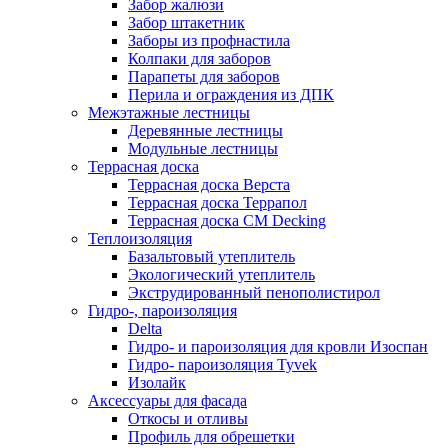
Забор жалюзи
Забор штакетник
Заборы из профнастила
Колпаки для заборов
Парапеты для заборов
Перила и ограждения из ДПК
Межэтажные лестницы
Деревянные лестницы
Модульные лестницы
Террасная доска
Террасная доска Верста
Террасная доска Террапол
Террасная доска CM Decking
Теплоизоляция
Базальтовый утеплитель
Экологический утеплитель
Экструдированный пенополистирол
Гидро-, пароизоляция
Delta
Гидро- и пароизоляция для кровли Изоспан
Гидро- пароизоляция Tyvek
Изолайк
Аксессуары для фасада
Откосы и отливы
Профиль для обрешетки