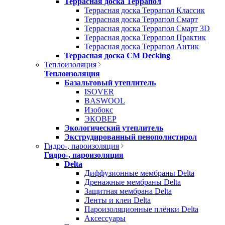
Террасная доска Террапол
Террасная доска Террапол Классик
Террасная доска Террапол Смарт
Террасная доска Террапол Смарт 3D
Террасная доска Террапол Практик
Террасная доска Террапол Антик
Террасная доска CM Decking
Теплоизоляция
Теплоизоляция
Базальтовый утеплитель
ISOVER
BASWOOL
Изобокс
ЭКОВЕР
Экологический утеплитель
Экструдированный пенополистирол
Гидро-, пароизоляция
Гидро-, пароизоляция
Delta
Диффузионные мембраны Delta
Дренажные мембраны Delta
Защитная мембрана Delta
Ленты и клеи Delta
Пароизоляционные плёнки Delta
Аксессуары