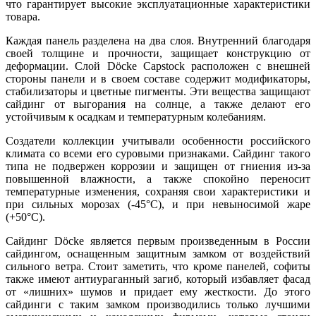
что гарантирует высокие эксплуатационные характеристики
товара.
Каждая панель разделена на два слоя. Внутренний благодаря
своей толщине и прочности, защищает конструкцию от
деформации. Слой Döcke Capstock расположен с внешней
стороны панели и в своем составе содержит модификаторы,
стабилизаторы и цветные пигменты. Эти вещества защищают
сайдинг от выгорания на солнце, а также делают его
устойчивым к осадкам и температурным колебаниям.
Создатели коллекции учитывали особенности российского
климата со всеми его суровыми признаками. Сайдинг такого
типа не подвержен коррозии и защищен от гниения из-за
повышенной влажности, а также спокойно переносит
температурные изменения, сохраняя свои характеристики и
при сильных морозах (-45°С), и при невыносимой жаре
(+50°С).
Сайдинг Döcke является первым произведенным в России
сайдингом, оснащенным защитным замком от воздействий
сильного ветра. Стоит заметить, что кроме панелей, софиты
также имеют антиураганный загиб, который избавляет фасад
от «лишних» шумов и придает ему жесткости. До этого
сайдинги с таким замком производились только лучшими