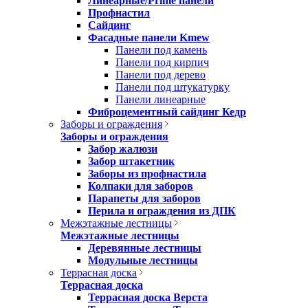
Линеарные/Prime панели
Профнастил
Сайдинг
Фасадные панели Kmew
Панели под камень
Панели под кирпич
Панели под дерево
Панели под штукатурку
Панели линеарные
Фиброцементный сайдинг Кедр
Заборы и ограждения
Заборы и ограждения
Забор жалюзи
Забор штакетник
Заборы из профнастила
Колпаки для заборов
Парапеты для заборов
Перила и ограждения из ДПК
Межэтажные лестницы
Межэтажные лестницы
Деревянные лестницы
Модульные лестницы
Террасная доска
Террасная доска
Террасная доска Верста