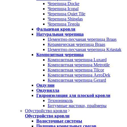
Черепица Docke
Черепица Icopal
Черепица Quiet Tile
Черепица Shinglas
Черепица Tegola
Фальцевая кровля
Натуральная черепица
Цементно-песчаная черепица Braas
Керамическая черепица Braas
Цементно-песчаная черепица Kriastak
Композитная черепица
Композитная черепица Luxard
Композитная черепица Metrotile
Композитная черепица Tilcor
Композитная черепица AeroDek
Композитная черепица Gerard
Ондулин
Ондувилла
Гидроизоляция для плоской кровли
Технониколь
Битумные мастики, праймеры
Обустройство кровли
Обустройство кровли
Водосточные системы
Подшива кровельных свесов