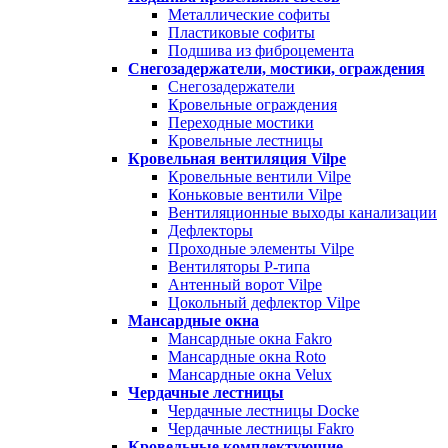
Металлические софиты
Пластиковые софиты
Подшива из фиброцемента
Снегозадержатели, мостики, ограждения
Снегозадержатели
Кровельные ограждения
Переходные мостики
Кровельные лестницы
Кровельная вентиляция Vilpe
Кровельные вентили Vilpe
Коньковые вентили Vilpe
Вентиляционные выходы канализации
Дефлекторы
Проходные элементы Vilpe
Вентиляторы P-типа
Антенный ворот Vilpe
Цокольный дефлектор Vilpe
Мансардные окна
Мансардные окна Fakro
Мансардные окна Roto
Мансардные окна Velux
Чердачные лестницы
Чердачные лестницы Docke
Чердачные лестницы Fakro
Кровельные комплектующие