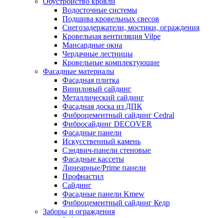
Обустройство кровли
Водосточные системы
Подшива кровельных свесов
Снегозадержатели, мостики, ограждения
Кровельная вентиляция Vilpe
Мансардные окна
Чердачные лестницы
Кровельные комплектующие
Фасадные материалы
Фасадная плитка
Виниловый сайдинг
Металлический сайдинг
Фасадная доска из ДПК
Фиброцементный сайдинг Cedral
Фибросайдинг DECOVER
Фасадные панели
Искусственный камень
Сэндвич-панели стеновые
Фасадные кассеты
Линеарные/Prime панели
Профнастил
Сайдинг
Фасадные панели Kmew
Фиброцементный сайдинг Кедр
Заборы и ограждения