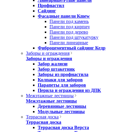
Линеарные/Prime панели
Профнастил
Сайдинг
Фасадные панели Kmew
Панели под камень
Панели под кирпич
Панели под дерево
Панели под штукатурку
Панели линеарные
Фиброцементный сайдинг Кедр
Заборы и ограждения
Заборы и ограждения
Забор жалюзи
Забор штакетник
Заборы из профнастила
Колпаки для заборов
Парапеты для заборов
Перила и ограждения из ДПК
Межэтажные лестницы
Межэтажные лестницы
Деревянные лестницы
Модульные лестницы
Террасная доска
Террасная доска
Террасная доска Верста