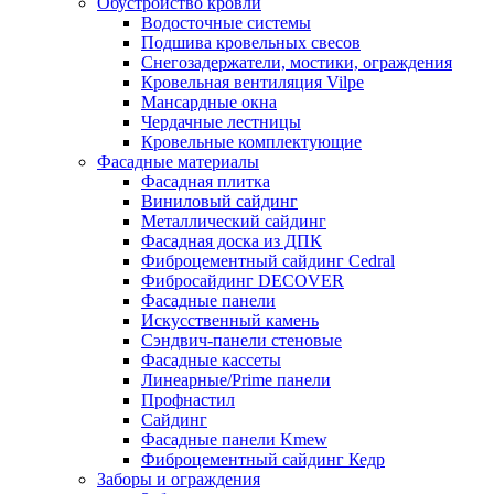
Обустройство кровли
Водосточные системы
Подшива кровельных свесов
Снегозадержатели, мостики, ограждения
Кровельная вентиляция Vilpe
Мансардные окна
Чердачные лестницы
Кровельные комплектующие
Фасадные материалы
Фасадная плитка
Виниловый сайдинг
Металлический сайдинг
Фасадная доска из ДПК
Фиброцементный сайдинг Cedral
Фибросайдинг DECOVER
Фасадные панели
Искусственный камень
Сэндвич-панели стеновые
Фасадные кассеты
Линеарные/Prime панели
Профнастил
Сайдинг
Фасадные панели Kmew
Фиброцементный сайдинг Кедр
Заборы и ограждения