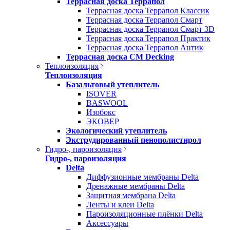
Террасная доска Террапол
Террасная доска Террапол Классик
Террасная доска Террапол Смарт
Террасная доска Террапол Смарт 3D
Террасная доска Террапол Практик
Террасная доска Террапол Антик
Террасная доска CM Decking
Теплоизоляция
Теплоизоляция
Базальтовый утеплитель
ISOVER
BASWOOL
Изобокс
ЭКОВЕР
Экологический утеплитель
Экструдированный пенополистирол
Гидро-, пароизоляция
Гидро-, пароизоляция
Delta
Диффузионные мембраны Delta
Дренажные мембраны Delta
Защитная мембрана Delta
Ленты и клеи Delta
Пароизоляционные плёнки Delta
Аксессуары