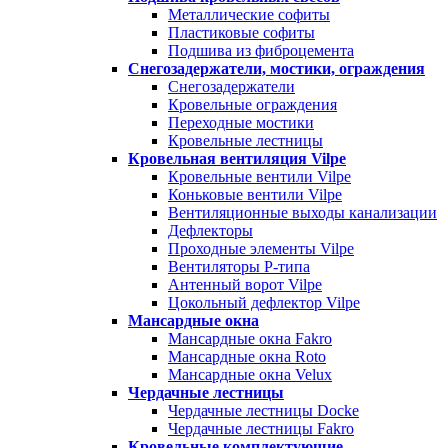
Металлические софиты
Пластиковые софиты
Подшива из фиброцемента
Снегозадержатели, мостики, ограждения
Снегозадержатели
Кровельные ограждения
Переходные мостики
Кровельные лестницы
Кровельная вентиляция Vilpe
Кровельные вентили Vilpe
Коньковые вентили Vilpe
Вентиляционные выходы канализации
Дефлекторы
Проходные элементы Vilpe
Вентиляторы P-типа
Антенный ворот Vilpe
Цокольный дефлектор Vilpe
Мансардные окна
Мансардные окна Fakro
Мансардные окна Roto
Мансардные окна Velux
Чердачные лестницы
Чердачные лестницы Docke
Чердачные лестницы Fakro
Кровельные комплектующие