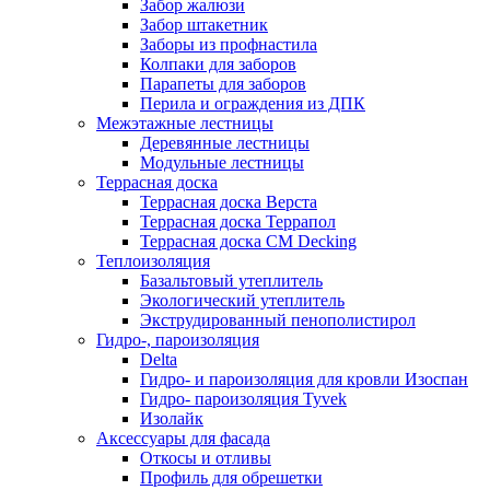
Забор жалюзи
Забор штакетник
Заборы из профнастила
Колпаки для заборов
Парапеты для заборов
Перила и ограждения из ДПК
Межэтажные лестницы
Деревянные лестницы
Модульные лестницы
Террасная доска
Террасная доска Верста
Террасная доска Террапол
Террасная доска CM Decking
Теплоизоляция
Базальтовый утеплитель
Экологический утеплитель
Экструдированный пенополистирол
Гидро-, пароизоляция
Delta
Гидро- и пароизоляция для кровли Изоспан
Гидро- пароизоляция Tyvek
Изолайк
Аксессуары для фасада
Откосы и отливы
Профиль для обрешетки