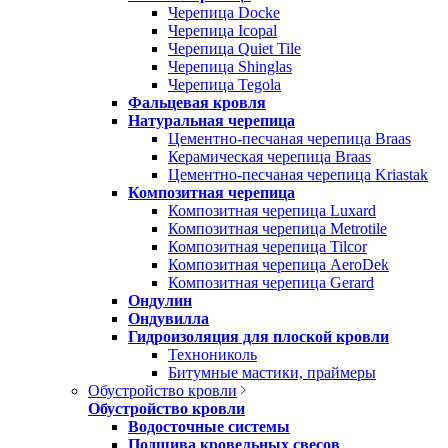
Черепица Docke
Черепица Icopal
Черепица Quiet Tile
Черепица Shinglas
Черепица Tegola
Фальцевая кровля
Натуральная черепица
Цементно-песчаная черепица Braas
Керамическая черепица Braas
Цементно-песчаная черепица Kriastak
Композитная черепица
Композитная черепица Luxard
Композитная черепица Metrotile
Композитная черепица Tilcor
Композитная черепица AeroDek
Композитная черепица Gerard
Ондулин
Ондувилла
Гидроизоляция для плоской кровли
Технониколь
Битумные мастики, праймеры
Обустройство кровли
Обустройство кровли
Водосточные системы
Подшива кровельных свесов