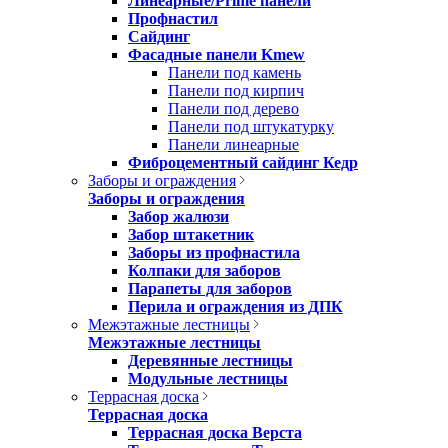
Линеарные/Prime панели
Профнастил
Сайдинг
Фасадные панели Kmew
Панели под камень
Панели под кирпич
Панели под дерево
Панели под штукатурку
Панели линеарные
Фиброцементный сайдинг Кедр
Заборы и ограждения
Заборы и ограждения
Забор жалюзи
Забор штакетник
Заборы из профнастила
Колпаки для заборов
Парапеты для заборов
Перила и ограждения из ДПК
Межэтажные лестницы
Межэтажные лестницы
Деревянные лестницы
Модульные лестницы
Террасная доска
Террасная доска
Террасная доска Верста