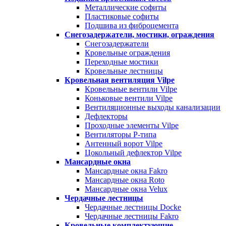
Металлические софиты
Пластиковые софиты
Подшива из фиброцемента
Снегозадержатели, мостики, ограждения
Снегозадержатели
Кровельные ограждения
Переходные мостики
Кровельные лестницы
Кровельная вентиляция Vilpe
Кровельные вентили Vilpe
Коньковые вентили Vilpe
Вентиляционные выходы канализации
Дефлекторы
Проходные элементы Vilpe
Вентиляторы P-типа
Антенный ворот Vilpe
Цокольный дефлектор Vilpe
Мансардные окна
Мансардные окна Fakro
Мансардные окна Roto
Мансардные окна Velux
Чердачные лестницы
Чердачные лестницы Docke
Чердачные лестницы Fakro
Кровельные комплектующие