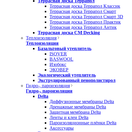
Террасная доска Террапол
Террасная доска Террапол Классик
Террасная доска Террапол Смарт
Террасная доска Террапол Смарт 3D
Террасная доска Террапол Практик
Террасная доска Террапол Антик
Террасная доска CM Decking
Теплоизоляция
Теплоизоляция
Базальтовый утеплитель
ISOVER
BASWOOL
Изобокс
ЭКОВЕР
Экологический утеплитель
Экструдированный пенополистирол
Гидро-, пароизоляция
Гидро-, пароизоляция
Delta
Диффузионные мембраны Delta
Дренажные мембраны Delta
Защитная мембрана Delta
Ленты и клеи Delta
Пароизоляционные плёнки Delta
Аксессуары