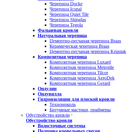
Черепица Docke
Черепица Icopal
Черепица Quiet Tile
Черепица Shinglas
Черепица Tegola
Фальцевая кровля
Натуральная черепица
Цементно-песчаная черепица Braas
Керамическая черепица Braas
Цементно-песчаная черепица Kriastak
Композитная черепица
Композитная черепица Luxard
Композитная черепица Metrotile
Композитная черепица Tilcor
Композитная черепица AeroDek
Композитная черепица Gerard
Ондулин
Ондувилла
Гидроизоляция для плоской кровли
Технониколь
Битумные мастики, праймеры
Обустройство кровли
Обустройство кровли
Водосточные системы
Подшива кровельных свесов