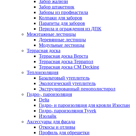
Забор жалюзи
Забор штакетник
Заборы из профнастила
Колпаки для заборов
Парапеты для заборов
Перила и ограждения из ДПК
Межэтажные лестницы
Деревянные лестницы
Модульные лестницы
Террасная доска
Террасная доска Верста
Террасная доска Террапол
Террасная доска CM Decking
Теплоизоляция
Базальтовый утеплитель
Экологический утеплитель
Экструдированный пенополистирол
Гидро-, пароизоляция
Delta
Гидро- и пароизоляция для кровли Изоспан
Гидро- пароизоляция Tyvek
Изолайк
Аксессуары для фасада
Откосы и отливы
Профиль для обрешетки