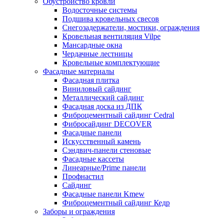
Обустройство кровли
Водосточные системы
Подшива кровельных свесов
Снегозадержатели, мостики, ограждения
Кровельная вентиляция Vilpe
Мансардные окна
Чердачные лестницы
Кровельные комплектующие
Фасадные материалы
Фасадная плитка
Виниловый сайдинг
Металлический сайдинг
Фасадная доска из ДПК
Фиброцементный сайдинг Cedral
Фибросайдинг DECOVER
Фасадные панели
Искусственный камень
Сэндвич-панели стеновые
Фасадные кассеты
Линеарные/Prime панели
Профнастил
Сайдинг
Фасадные панели Kmew
Фиброцементный сайдинг Кедр
Заборы и ограждения