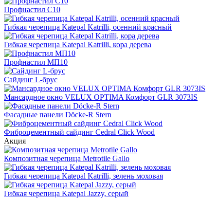
Профнастил С10
Гибкая черепица Katepal Katrilli, осенний красный
Гибкая черепица Katepal Katrilli, кора дерева
Профнастил МП10
Сайдинг L-брус
Мансардное окно VELUX OPTIMA Комфорт GLR 3073IS
Фасадные панели Döcke-R Stern
Фиброцементный сайдинг Cedral Click Wood
Акция
Композитная черепица Metrotile Gallo
Гибкая черепица Katepal Katrilli, зелень моховая
Гибкая черепица Katepal Jazzy, серый