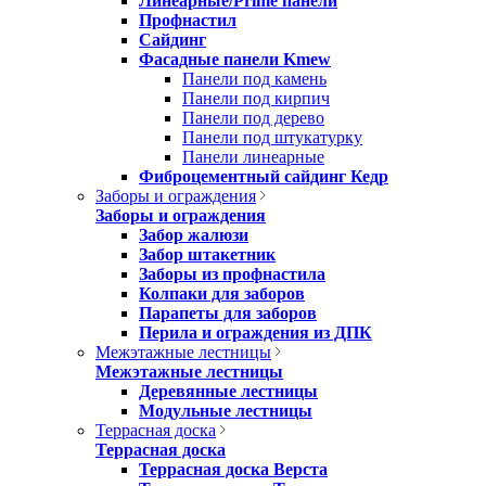
Линеарные/Prime панели
Профнастил
Сайдинг
Фасадные панели Kmew
Панели под камень
Панели под кирпич
Панели под дерево
Панели под штукатурку
Панели линеарные
Фиброцементный сайдинг Кедр
Заборы и ограждения
Заборы и ограждения
Забор жалюзи
Забор штакетник
Заборы из профнастила
Колпаки для заборов
Парапеты для заборов
Перила и ограждения из ДПК
Межэтажные лестницы
Межэтажные лестницы
Деревянные лестницы
Модульные лестницы
Террасная доска
Террасная доска
Террасная доска Верста