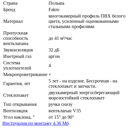
Страна
Польша
Бренд
Fakro
многокамерный профиль ПВХ белого
Материал
цвета, усиленный оцинкованными
стальными профилями
Пропускная
способность
до 41 м³/час
вентклапана
Звукоизоляция
32 дБ
Инетрный газ
аргон
Система
4
уплотнителей
Микропроветривание
+
5 лет - на изделие. Бессрочная - на
Гарантия, лет
стеклопакет и запчасти.
двухкамерный энергосберегающий
Стеклопакет
морозостойкий стеклопакет
Тип открывания
ручка снизу
Вентиляция
вентклапан V35
Угол наклона, °
от 15° до 90°
Инструкция по монтажу
4.36 Мб