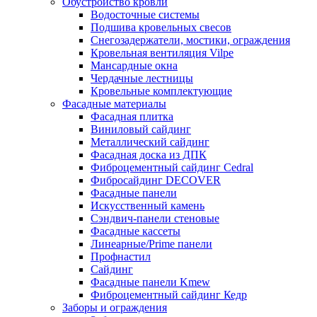
Обустройство кровли
Водосточные системы
Подшива кровельных свесов
Снегозадержатели, мостики, ограждения
Кровельная вентиляция Vilpe
Мансардные окна
Чердачные лестницы
Кровельные комплектующие
Фасадные материалы
Фасадная плитка
Виниловый сайдинг
Металлический сайдинг
Фасадная доска из ДПК
Фиброцементный сайдинг Cedral
Фибросайдинг DECOVER
Фасадные панели
Искусственный камень
Сэндвич-панели стеновые
Фасадные кассеты
Линеарные/Prime панели
Профнастил
Сайдинг
Фасадные панели Kmew
Фиброцементный сайдинг Кедр
Заборы и ограждения