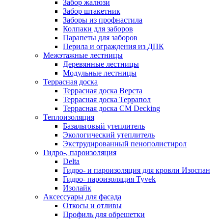
Забор жалюзи
Забор штакетник
Заборы из профнастила
Колпаки для заборов
Парапеты для заборов
Перила и ограждения из ДПК
Межэтажные лестницы
Деревянные лестницы
Модульные лестницы
Террасная доска
Террасная доска Верста
Террасная доска Террапол
Террасная доска CM Decking
Теплоизоляция
Базальтовый утеплитель
Экологический утеплитель
Экструдированный пенополистирол
Гидро-, пароизоляция
Delta
Гидро- и пароизоляция для кровли Изоспан
Гидро- пароизоляция Tyvek
Изолайк
Аксессуары для фасада
Откосы и отливы
Профиль для обрешетки