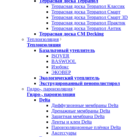
Террасная доска Террапол
Террасная доска Террапол Классик
Террасная доска Террапол Смарт
Террасная доска Террапол Смарт 3D
Террасная доска Террапол Практик
Террасная доска Террапол Антик
Террасная доска CM Decking
Теплоизоляция
Теплоизоляция
Базальтовый утеплитель
ISOVER
BASWOOL
Изобокс
ЭКОВЕР
Экологический утеплитель
Экструдированный пенополистирол
Гидро-, пароизоляция
Гидро-, пароизоляция
Delta
Диффузионные мембраны Delta
Дренажные мембраны Delta
Защитная мембрана Delta
Ленты и клеи Delta
Пароизоляционные плёнки Delta
Аксессуары