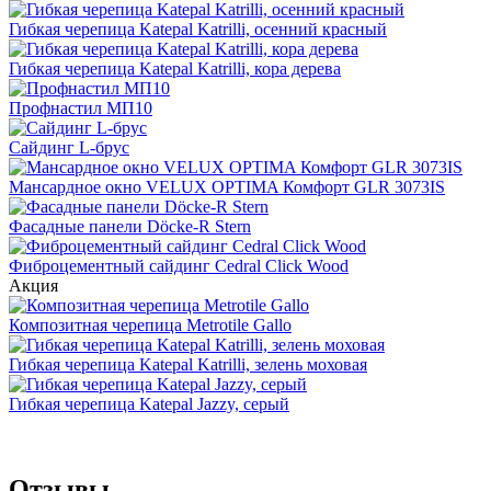
Гибкая черепица Katepal Katrilli, осенний красный
Гибкая черепица Katepal Katrilli, кора дерева
Профнастил МП10
Сайдинг L-брус
Мансардное окно VELUX OPTIMA Комфорт GLR 3073IS
Фасадные панели Döcke-R Stern
Фиброцементный сайдинг Cedral Click Wood
Акция
Композитная черепица Metrotile Gallo
Гибкая черепица Katepal Katrilli, зелень моховая
Гибкая черепица Katepal Jazzy, серый
Отзывы