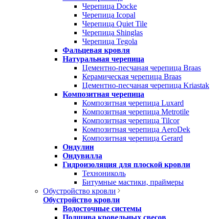
Черепица Docke
Черепица Icopal
Черепица Quiet Tile
Черепица Shinglas
Черепица Tegola
Фальцевая кровля
Натуральная черепица
Цементно-песчаная черепица Braas
Керамическая черепица Braas
Цементно-песчаная черепица Kriastak
Композитная черепица
Композитная черепица Luxard
Композитная черепица Metrotile
Композитная черепица Tilcor
Композитная черепица AeroDek
Композитная черепица Gerard
Ондулин
Ондувилла
Гидроизоляция для плоской кровли
Технониколь
Битумные мастики, праймеры
Обустройство кровли
Обустройство кровли
Водосточные системы
Подшива кровельных свесов