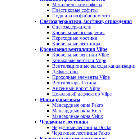
Металлические софиты
Пластиковые софиты
Подшива из фиброцемента
Снегозадержатели, мостики, ограждения
Снегозадержатели
Кровельные ограждения
Переходные мостики
Кровельные лестницы
Кровельная вентиляция Vilpe
Кровельные вентили Vilpe
Коньковые вентили Vilpe
Вентиляционные выходы канализации
Дефлекторы
Проходные элементы Vilpe
Вентиляторы P-типа
Антенный ворот Vilpe
Цокольный дефлектор Vilpe
Мансардные окна
Мансардные окна Fakro
Мансардные окна Roto
Мансардные окна Velux
Чердачные лестницы
Чердачные лестницы Docke
Чердачные лестницы Fakro
Кровельные комплектующие