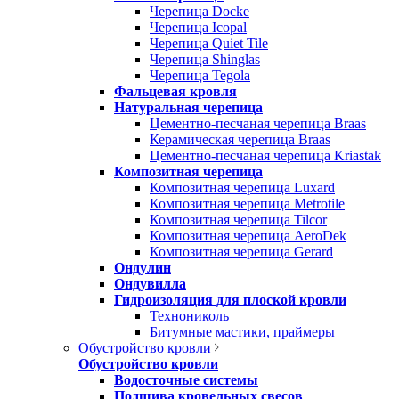
Черепица Docke
Черепица Icopal
Черепица Quiet Tile
Черепица Shinglas
Черепица Tegola
Фальцевая кровля
Натуральная черепица
Цементно-песчаная черепица Braas
Керамическая черепица Braas
Цементно-песчаная черепица Kriastak
Композитная черепица
Композитная черепица Luxard
Композитная черепица Metrotile
Композитная черепица Tilcor
Композитная черепица AeroDek
Композитная черепица Gerard
Ондулин
Ондувилла
Гидроизоляция для плоской кровли
Технониколь
Битумные мастики, праймеры
Обустройство кровли
Обустройство кровли
Водосточные системы
Подшива кровельных свесов