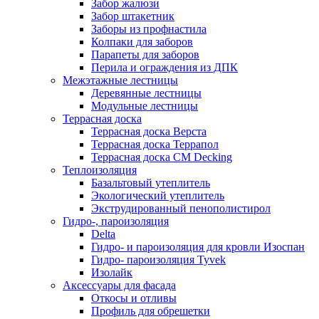
Забор жалюзи
Забор штакетник
Заборы из профнастила
Колпаки для заборов
Парапеты для заборов
Перила и ограждения из ДПК
Межэтажные лестницы
Деревянные лестницы
Модульные лестницы
Террасная доска
Террасная доска Верста
Террасная доска Террапол
Террасная доска CM Decking
Теплоизоляция
Базальтовый утеплитель
Экологический утеплитель
Экструдированный пенополистирол
Гидро-, пароизоляция
Delta
Гидро- и пароизоляция для кровли Изоспан
Гидро- пароизоляция Tyvek
Изолайк
Аксессуары для фасада
Откосы и отливы
Профиль для обрешетки