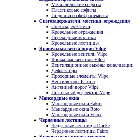
Металлические софиты
Пластиковые софиты
Подшива из фиброцемента
Снегозадержатели, мостики, ограждения
Снегозадержатели
Кровельные ограждения
Переходные мостики
Кровельные лестницы
Кровельная вентиляция Vilpe
Кровельные вентили Vilpe
Коньковые вентили Vilpe
Вентиляционные выходы канализации
Дефлекторы
Проходные элементы Vilpe
Вентиляторы P-типа
Антенный ворот Vilpe
Цокольный дефлектор Vilpe
Мансардные окна
Мансардные окна Fakro
Мансардные окна Roto
Мансардные окна Velux
Чердачные лестницы
Чердачные лестницы Docke
Чердачные лестницы Fakro
Кровельные комплектующие