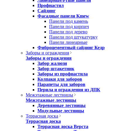
Линеарные/Prime панели
Профнастил
Сайдинг
Фасадные панели Kmew
Панели под камень
Панели под кирпич
Панели под дерево
Панели под штукатурку
Панели линеарные
Фиброцементный сайдинг Кедр
Заборы и ограждения
Заборы и ограждения
Забор жалюзи
Забор штакетник
Заборы из профнастила
Колпаки для заборов
Парапеты для заборов
Перила и ограждения из ДПК
Межэтажные лестницы
Межэтажные лестницы
Деревянные лестницы
Модульные лестницы
Террасная доска
Террасная доска
Террасная доска Верста