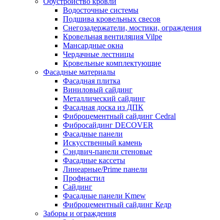
Обустройство кровли
Водосточные системы
Подшива кровельных свесов
Снегозадержатели, мостики, ограждения
Кровельная вентиляция Vilpe
Мансардные окна
Чердачные лестницы
Кровельные комплектующие
Фасадные материалы
Фасадная плитка
Виниловый сайдинг
Металлический сайдинг
Фасадная доска из ДПК
Фиброцементный сайдинг Cedral
Фибросайдинг DECOVER
Фасадные панели
Искусственный камень
Сэндвич-панели стеновые
Фасадные кассеты
Линеарные/Prime панели
Профнастил
Сайдинг
Фасадные панели Kmew
Фиброцементный сайдинг Кедр
Заборы и ограждения