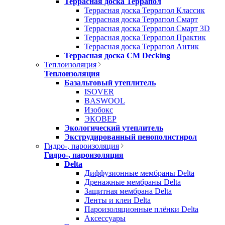
Террасная доска Террапол
Террасная доска Террапол Классик
Террасная доска Террапол Смарт
Террасная доска Террапол Смарт 3D
Террасная доска Террапол Практик
Террасная доска Террапол Антик
Террасная доска CM Decking
Теплоизоляция
Теплоизоляция
Базальтовый утеплитель
ISOVER
BASWOOL
Изобокс
ЭКОВЕР
Экологический утеплитель
Экструдированный пенополистирол
Гидро-, пароизоляция
Гидро-, пароизоляция
Delta
Диффузионные мембраны Delta
Дренажные мембраны Delta
Защитная мембрана Delta
Ленты и клеи Delta
Пароизоляционные плёнки Delta
Аксессуары