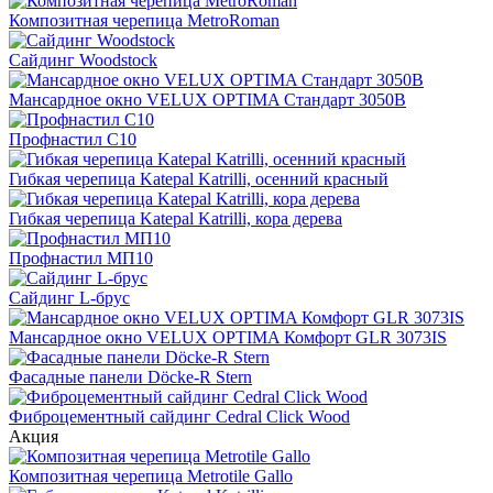
Композитная черепица MetroRoman
Cайдинг Woodstock
Мансардное окно VELUX OPTIMA Стандарт 3050B
Профнастил С10
Гибкая черепица Katepal Katrilli, осенний красный
Гибкая черепица Katepal Katrilli, кора дерева
Профнастил МП10
Сайдинг L-брус
Мансардное окно VELUX OPTIMA Комфорт GLR 3073IS
Фасадные панели Döcke-R Stern
Фиброцементный сайдинг Cedral Click Wood
Акция
Композитная черепица Metrotile Gallo