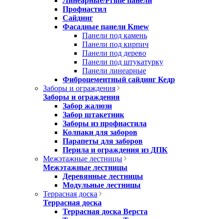
Линеарные/Prime панели
Профнастил
Сайдинг
Фасадные панели Kmew
Панели под камень
Панели под кирпич
Панели под дерево
Панели под штукатурку
Панели линеарные
Фиброцементный сайдинг Кедр
Заборы и ограждения
Заборы и ограждения
Забор жалюзи
Забор штакетник
Заборы из профнастила
Колпаки для заборов
Парапеты для заборов
Перила и ограждения из ДПК
Межэтажные лестницы
Межэтажные лестницы
Деревянные лестницы
Модульные лестницы
Террасная доска
Террасная доска
Террасная доска Верста