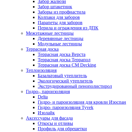
Забор жалюзи
Забор штакетник
Заборы из профнастила
Колпаки для заборов
Парапеты для заборов
Перила и ограждения из ДПК
Межэтажные лестницы
Деревянные лестницы
Модульные лестницы
Террасная доска
Террасная доска Верста
Террасная доска Террапол
Террасная доска CM Decking
Теплоизоляция
Базальтовый утеплитель
Экологический утеплитель
Экструдированный пенополистирол
Гидро-, пароизоляция
Delta
Гидро- и пароизоляция для кровли Изоспан
Гидро- пароизоляция Tyvek
Изолайк
Аксессуары для фасада
Откосы и отливы
Профиль для обрешетки