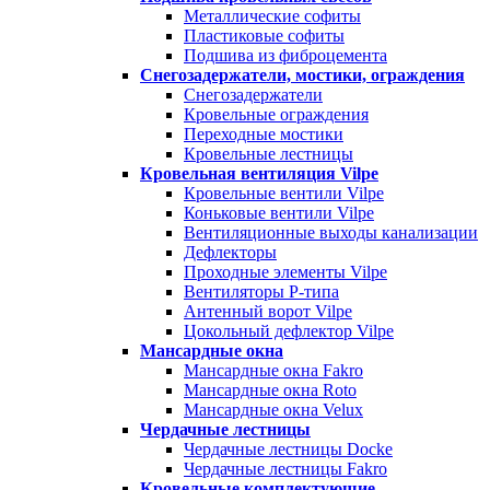
Металлические софиты
Пластиковые софиты
Подшива из фиброцемента
Снегозадержатели, мостики, ограждения
Снегозадержатели
Кровельные ограждения
Переходные мостики
Кровельные лестницы
Кровельная вентиляция Vilpe
Кровельные вентили Vilpe
Коньковые вентили Vilpe
Вентиляционные выходы канализации
Дефлекторы
Проходные элементы Vilpe
Вентиляторы P-типа
Антенный ворот Vilpe
Цокольный дефлектор Vilpe
Мансардные окна
Мансардные окна Fakro
Мансардные окна Roto
Мансардные окна Velux
Чердачные лестницы
Чердачные лестницы Docke
Чердачные лестницы Fakro
Кровельные комплектующие