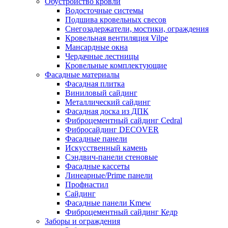
Обустройство кровли
Водосточные системы
Подшива кровельных свесов
Снегозадержатели, мостики, ограждения
Кровельная вентиляция Vilpe
Мансардные окна
Чердачные лестницы
Кровельные комплектующие
Фасадные материалы
Фасадная плитка
Виниловый сайдинг
Металлический сайдинг
Фасадная доска из ДПК
Фиброцементный сайдинг Cedral
Фибросайдинг DECOVER
Фасадные панели
Искусственный камень
Сэндвич-панели стеновые
Фасадные кассеты
Линеарные/Prime панели
Профнастил
Сайдинг
Фасадные панели Kmew
Фиброцементный сайдинг Кедр
Заборы и ограждения