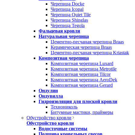
Черепица Docke
Черепица Icopal
Черепица Quiet Tile
Черепица Shinglas
Черепица Tegola
Фальцевая кровля
Натуральная черепица
Цементно-песчаная черепица Braas
Керамическая черепица Braas
Цементно-песчаная черепица Kriastak
Композитная черепица
Композитная черепица Luxard
Композитная черепица Metrotile
Композитная черепица Tilcor
Композитная черепица AeroDek
Композитная черепица Gerard
Ондулин
Ондувилла
Гидроизоляция для плоской кровли
Технониколь
Битумные мастики, праймеры
Обустройство кровли
Обустройство кровли
Водосточные системы
Подшива кровельных свесов