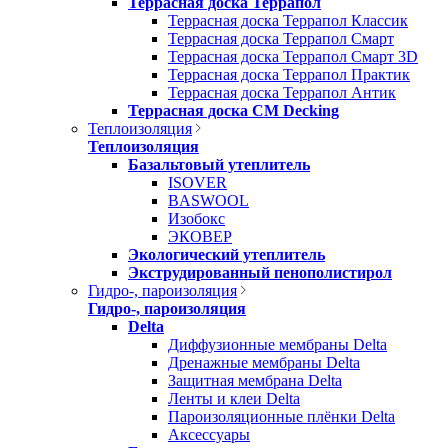
Террасная доска Террапол
Террасная доска Террапол Классик
Террасная доска Террапол Смарт
Террасная доска Террапол Смарт 3D
Террасная доска Террапол Практик
Террасная доска Террапол Антик
Террасная доска CM Decking
Теплоизоляция
Теплоизоляция
Базальтовый утеплитель
ISOVER
BASWOOL
Изобокс
ЭКОВЕР
Экологический утеплитель
Экструдированный пенополистирол
Гидро-, пароизоляция
Гидро-, пароизоляция
Delta
Диффузионные мембраны Delta
Дренажные мембраны Delta
Защитная мембрана Delta
Ленты и клеи Delta
Пароизоляционные плёнки Delta
Аксессуары