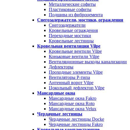
Металлические софиты
Пластиковые софиты
Подшива из фиброцемента
Снегозадержатели, мостики, ограждения
Снегозадержатели
Кровельные ограждения
Переходные мостики
Кровельные лестницы
Кровельная вентиляция Vilpe
Кровельные вентили Vilpe
Коньковые вентили Vilpe
Вентиляционные выходы канализации
Дефлекторы
Проходные элементы Vilpe
Вентиляторы P-типа
Антенный ворот Vilpe
Цокольный дефлектор Vilpe
Мансардные окна
Мансардные окна Fakro
Мансардные окна Roto
Мансардные окна Velux
Чердачные лестницы
Чердачные лестницы Docke
Чердачные лестницы Fakro
Кровельные комплектующие