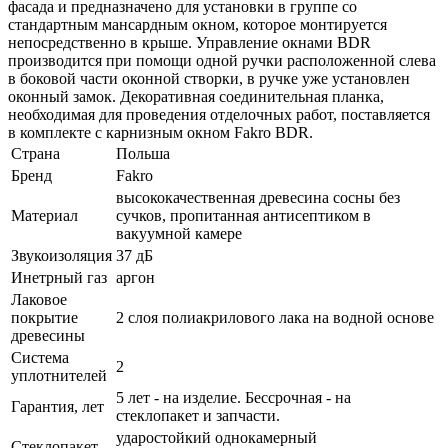
фасада и предназначено для установки в группе со
стандартным мансардным окном, которое монтируется
непосредственно в крыше. Управление окнами BDR
производится при помощи одной ручки расположенной слева
в боковой части оконной створки, в ручке уже установлен
оконный замок. Декоративная соединительная планка,
необходимая для проведения отделочных работ, поставляется
в комплекте с карнизным окном Fakro BDR.
Страна
Польша
Бренд
Fakro
высококачественная древесина сосны без
Материал
сучков, пропитанная антисептиком в
вакуумной камере
Звукоизоляция
37 дБ
Инетрный газ
аргон
Лаковое
покрытие
2 слоя полиакрилового лака на водной основе
древесины
Система
2
уплотнителей
5 лет - на изделие. Бессрочная - на
Гарантия, лет
стеклопакет и запчасти.
ударостойкий однокамерный
Стеклопакет