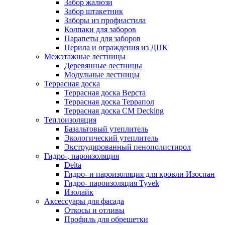
Забор жалюзи
Забор штакетник
Заборы из профнастила
Колпаки для заборов
Парапеты для заборов
Перила и ограждения из ДПК
Межэтажные лестницы
Деревянные лестницы
Модульные лестницы
Террасная доска
Террасная доска Верста
Террасная доска Террапол
Террасная доска CM Decking
Теплоизоляция
Базальтовый утеплитель
Экологический утеплитель
Экструдированный пенополистирол
Гидро-, пароизоляция
Delta
Гидро- и пароизоляция для кровли Изоспан
Гидро- пароизоляция Tyvek
Изолайк
Аксессуары для фасада
Откосы и отливы
Профиль для обрешетки