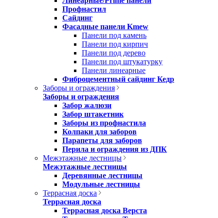
Линеарные/Prime панели
Профнастил
Сайдинг
Фасадные панели Kmew
Панели под камень
Панели под кирпич
Панели под дерево
Панели под штукатурку
Панели линеарные
Фиброцементный сайдинг Кедр
Заборы и ограждения
Заборы и ограждения
Забор жалюзи
Забор штакетник
Заборы из профнастила
Колпаки для заборов
Парапеты для заборов
Перила и ограждения из ДПК
Межэтажные лестницы
Межэтажные лестницы
Деревянные лестницы
Модульные лестницы
Террасная доска
Террасная доска
Террасная доска Верста