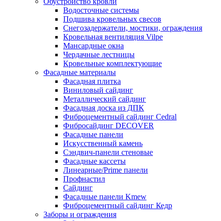
Обустройство кровли
Водосточные системы
Подшива кровельных свесов
Снегозадержатели, мостики, ограждения
Кровельная вентиляция Vilpe
Мансардные окна
Чердачные лестницы
Кровельные комплектующие
Фасадные материалы
Фасадная плитка
Виниловый сайдинг
Металлический сайдинг
Фасадная доска из ДПК
Фиброцементный сайдинг Cedral
Фибросайдинг DECOVER
Фасадные панели
Искусственный камень
Сэндвич-панели стеновые
Фасадные кассеты
Линеарные/Prime панели
Профнастил
Сайдинг
Фасадные панели Kmew
Фиброцементный сайдинг Кедр
Заборы и ограждения