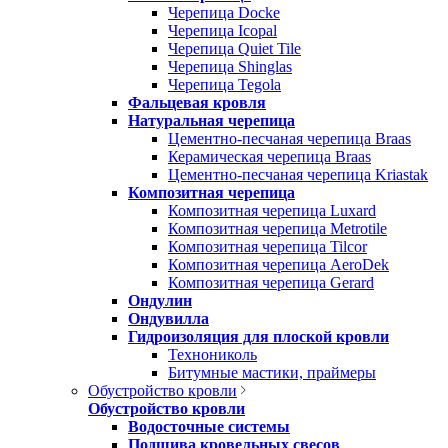
Черепица Docke
Черепица Icopal
Черепица Quiet Tile
Черепица Shinglas
Черепица Tegola
Фальцевая кровля
Натуральная черепица
Цементно-песчаная черепица Braas
Керамическая черепица Braas
Цементно-песчаная черепица Kriastak
Композитная черепица
Композитная черепица Luxard
Композитная черепица Metrotile
Композитная черепица Tilcor
Композитная черепица AeroDek
Композитная черепица Gerard
Ондулин
Ондувилла
Гидроизоляция для плоской кровли
Технониколь
Битумные мастики, праймеры
Обустройство кровли
Обустройство кровли
Водосточные системы
Подшива кровельных свесов