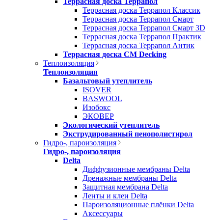
Террасная доска Террапол
Террасная доска Террапол Классик
Террасная доска Террапол Смарт
Террасная доска Террапол Смарт 3D
Террасная доска Террапол Практик
Террасная доска Террапол Антик
Террасная доска CM Decking
Теплоизоляция
Теплоизоляция
Базальтовый утеплитель
ISOVER
BASWOOL
Изобокс
ЭКОВЕР
Экологический утеплитель
Экструдированный пенополистирол
Гидро-, пароизоляция
Гидро-, пароизоляция
Delta
Диффузионные мембраны Delta
Дренажные мембраны Delta
Защитная мембрана Delta
Ленты и клеи Delta
Пароизоляционные плёнки Delta
Аксессуары