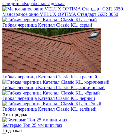
Сайдинг «Корабельная доска»
Мансардное окно VELUX OPTIMA Стандарт GZR 3050
Гибкая черепица Катепал Classic KL, серый
Гибкая черепица Катепал Classic KL, красный
Гибкая черепица Катепал Classic KL, коричневый
Гибкая черепица Катепал Classic KL, чёрный
Гибкая черепица Катепал Classic KL, зелёный
Хит продаж
Белтермо Топ 25 мм шип-паз
Под заказ