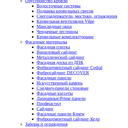
Обустройство кровли
Водосточные системы
Подшива кровельных свесов
Снегозадержатели, мостики, ограждения
Кровельная вентиляция Vilpe
Мансардные окна
Чердачные лестницы
Кровельные комплектующие
Фасадные материалы
Фасадная плитка
Виниловый сайдинг
Металлический сайдинг
Фасадная доска из ДПК
Фиброцементный сайдинг Cedral
Фибросайдинг DECOVER
Фасадные панели
Искусственный камень
Сэндвич-панели стеновые
Фасадные кассеты
Линеарные/Prime панели
Профнастил
Сайдинг
Фасадные панели Kmew
Фиброцементный сайдинг Кедр
Заборы и ограждения