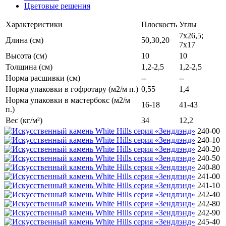
Цветовые решения
Характеристики
Плоскость
Углы
7х26,5;
Длина (см)
50,30,20
7х17
Высота (см)
10
10
Толщина (см)
1,2-2,5
1,2-2,5
Норма расшивки (см)
--
--
Норма упаковки в гофротару (м2/м п.)
0,55
1,4
Норма упаковки в мастербокс (м2/м
16-18
41-43
п.)
Вес (кг/м²)
34
12,2
240-00
240-10
240-20
240-50
240-80
241-00
241-10
242-40
242-80
242-90
245-40