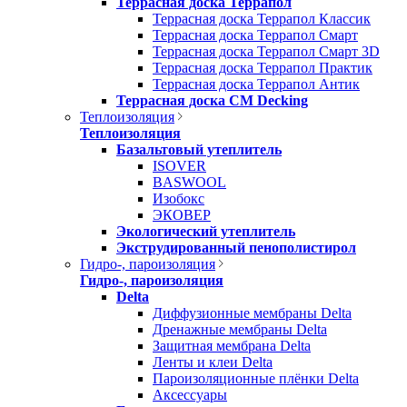
Террасная доска Террапол
Террасная доска Террапол Классик
Террасная доска Террапол Смарт
Террасная доска Террапол Смарт 3D
Террасная доска Террапол Практик
Террасная доска Террапол Антик
Террасная доска CM Decking
Теплоизоляция
Теплоизоляция
Базальтовый утеплитель
ISOVER
BASWOOL
Изобокс
ЭКОВЕР
Экологический утеплитель
Экструдированный пенополистирол
Гидро-, пароизоляция
Гидро-, пароизоляция
Delta
Диффузионные мембраны Delta
Дренажные мембраны Delta
Защитная мембрана Delta
Ленты и клеи Delta
Пароизоляционные плёнки Delta
Аксессуары