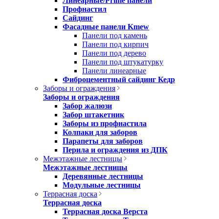
Линеарные/Prime панели
Профнастил
Сайдинг
Фасадные панели Kmew
Панели под камень
Панели под кирпич
Панели под дерево
Панели под штукатурку
Панели линеарные
Фиброцементный сайдинг Кедр
Заборы и ограждения
Заборы и ограждения
Забор жалюзи
Забор штакетник
Заборы из профнастила
Колпаки для заборов
Парапеты для заборов
Перила и ограждения из ДПК
Межэтажные лестницы
Межэтажные лестницы
Деревянные лестницы
Модульные лестницы
Террасная доска
Террасная доска
Террасная доска Верста