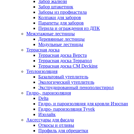
Забор жалюзи
Забор штакетник
Заборы из профнастила
Колпаки для заборов
Парапеты для заборов
Перила и ограждения из ДПК
Межэтажные лестницы
Деревянные лестницы
Модульные лестницы
Террасная доска
Террасная доска Верста
Террасная доска Террапол
Террасная доска CM Decking
Теплоизоляция
Базальтовый утеплитель
Экологический утеплитель
Экструдированный пенополистирол
Гидро-, пароизоляция
Delta
Гидро- и пароизоляция для кровли Изоспан
Гидро- пароизоляция Tyvek
Изолайк
Аксессуары для фасада
Откосы и отливы
Профиль для обрешетки