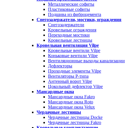
Металлические софиты
Пластиковые софиты
Подшива из фиброцемента
Снегозадержатели, мостики, ограждения
Снегозадержатели
Кровельные ограждения
Переходные мостики
Кровельные лестницы
Кровельная вентиляция Vilpe
Кровельные вентили Vilpe
Коньковые вентили Vilpe
Вентиляционные выходы канализации
Дефлекторы
Проходные элементы Vilpe
Вентиляторы P-типа
Антенный ворот Vilpe
Цокольный дефлектор Vilpe
Мансардные окна
Мансардные окна Fakro
Мансардные окна Roto
Мансардные окна Velux
Чердачные лестницы
Чердачные лестницы Docke
Чердачные лестницы Fakro
Кровельные комплектующие