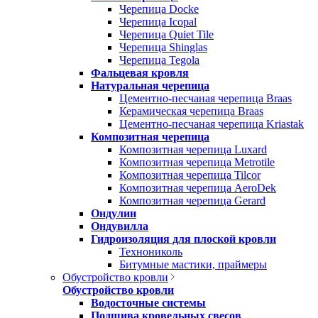
Черепица Docke
Черепица Icopal
Черепица Quiet Tile
Черепица Shinglas
Черепица Tegola
Фальцевая кровля
Натуральная черепица
Цементно-песчаная черепица Braas
Керамическая черепица Braas
Цементно-песчаная черепица Kriastak
Композитная черепица
Композитная черепица Luxard
Композитная черепица Metrotile
Композитная черепица Tilcor
Композитная черепица AeroDek
Композитная черепица Gerard
Ондулин
Ондувилла
Гидроизоляция для плоской кровли
Технониколь
Битумные мастики, праймеры
Обустройство кровли
Обустройство кровли
Водосточные системы
Подшива кровельных свесов