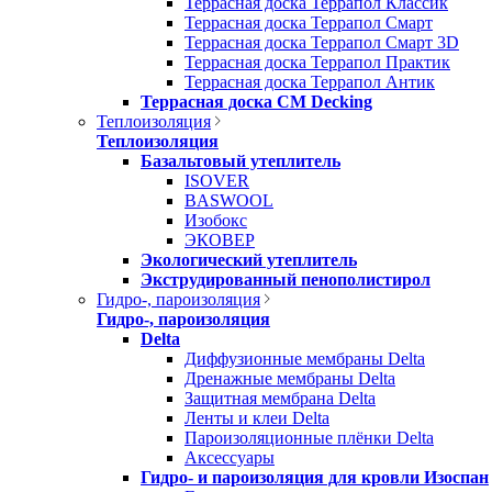
Террасная доска Террапол Классик
Террасная доска Террапол Смарт
Террасная доска Террапол Смарт 3D
Террасная доска Террапол Практик
Террасная доска Террапол Антик
Террасная доска CM Decking
Теплоизоляция
Теплоизоляция
Базальтовый утеплитель
ISOVER
BASWOOL
Изобокс
ЭКОВЕР
Экологический утеплитель
Экструдированный пенополистирол
Гидро-, пароизоляция
Гидро-, пароизоляция
Delta
Диффузионные мембраны Delta
Дренажные мембраны Delta
Защитная мембрана Delta
Ленты и клеи Delta
Пароизоляционные плёнки Delta
Аксессуары
Гидро- и пароизоляция для кровли Изоспан