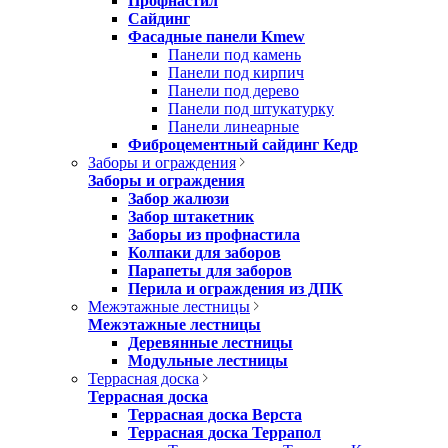
Профнастил
Сайдинг
Фасадные панели Kmew
Панели под камень
Панели под кирпич
Панели под дерево
Панели под штукатурку
Панели линеарные
Фиброцементный сайдинг Кедр
Заборы и ограждения
Заборы и ограждения
Забор жалюзи
Забор штакетник
Заборы из профнастила
Колпаки для заборов
Парапеты для заборов
Перила и ограждения из ДПК
Межэтажные лестницы
Межэтажные лестницы
Деревянные лестницы
Модульные лестницы
Террасная доска
Террасная доска
Террасная доска Верста
Террасная доска Террапол