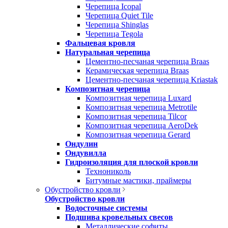
Черепица Icopal
Черепица Quiet Tile
Черепица Shinglas
Черепица Tegola
Фальцевая кровля
Натуральная черепица
Цементно-песчаная черепица Braas
Керамическая черепица Braas
Цементно-песчаная черепица Kriastak
Композитная черепица
Композитная черепица Luxard
Композитная черепица Metrotile
Композитная черепица Tilcor
Композитная черепица AeroDek
Композитная черепица Gerard
Ондулин
Ондувилла
Гидроизоляция для плоской кровли
Технониколь
Битумные мастики, праймеры
Обустройство кровли
Обустройство кровли
Водосточные системы
Подшива кровельных свесов
Металлические софиты