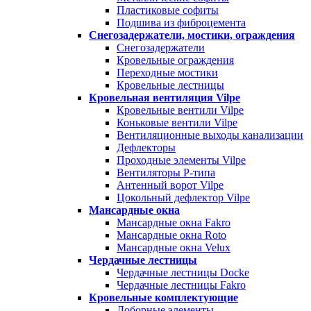
Пластиковые софиты
Подшива из фиброцемента
Снегозадержатели, мостики, ограждения
Снегозадержатели
Кровельные ограждения
Переходные мостики
Кровельные лестницы
Кровельная вентиляция Vilpe
Кровельные вентили Vilpe
Коньковые вентили Vilpe
Вентиляционные выходы канализации
Дефлекторы
Проходные элементы Vilpe
Вентиляторы P-типа
Антенный ворот Vilpe
Цокольный дефлектор Vilpe
Мансардные окна
Мансардные окна Fakro
Мансардные окна Roto
Мансардные окна Velux
Чердачные лестницы
Чердачные лестницы Docke
Чердачные лестницы Fakro
Кровельные комплектующие
Доборные элементы