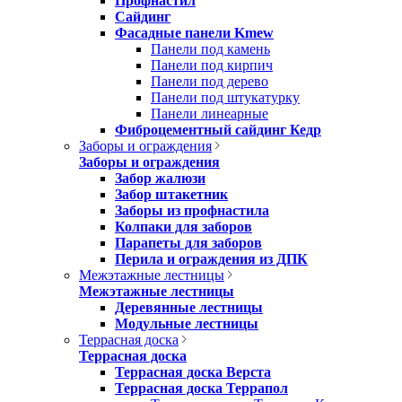
Профнастил
Сайдинг
Фасадные панели Kmew
Панели под камень
Панели под кирпич
Панели под дерево
Панели под штукатурку
Панели линеарные
Фиброцементный сайдинг Кедр
Заборы и ограждения
Заборы и ограждения
Забор жалюзи
Забор штакетник
Заборы из профнастила
Колпаки для заборов
Парапеты для заборов
Перила и ограждения из ДПК
Межэтажные лестницы
Межэтажные лестницы
Деревянные лестницы
Модульные лестницы
Террасная доска
Террасная доска
Террасная доска Верста
Террасная доска Террапол