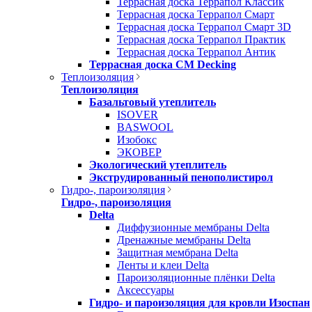
Террасная доска Террапол Классик
Террасная доска Террапол Смарт
Террасная доска Террапол Смарт 3D
Террасная доска Террапол Практик
Террасная доска Террапол Антик
Террасная доска CM Decking
Теплоизоляция
Теплоизоляция
Базальтовый утеплитель
ISOVER
BASWOOL
Изобокс
ЭКОВЕР
Экологический утеплитель
Экструдированный пенополистирол
Гидро-, пароизоляция
Гидро-, пароизоляция
Delta
Диффузионные мембраны Delta
Дренажные мембраны Delta
Защитная мембрана Delta
Ленты и клеи Delta
Пароизоляционные плёнки Delta
Аксессуары
Гидро- и пароизоляция для кровли Изоспан