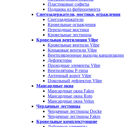
Пластиковые софиты
Подшива из фиброцемента
Снегозадержатели, мостики, ограждения
Снегозадержатели
Кровельные ограждения
Переходные мостики
Кровельные лестницы
Кровельная вентиляция Vilpe
Кровельные вентили Vilpe
Коньковые вентили Vilpe
Вентиляционные выходы канализации
Дефлекторы
Проходные элементы Vilpe
Вентиляторы P-типа
Антенный ворот Vilpe
Цокольный дефлектор Vilpe
Мансардные окна
Мансардные окна Fakro
Мансардные окна Roto
Мансардные окна Velux
Чердачные лестницы
Чердачные лестницы Docke
Чердачные лестницы Fakro
Кровельные комплектующие
Доборные элементы