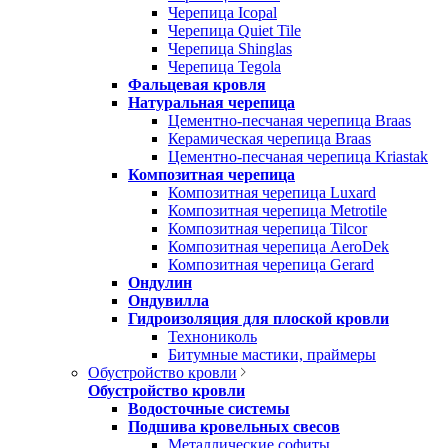
Черепица Icopal
Черепица Quiet Tile
Черепица Shinglas
Черепица Tegola
Фальцевая кровля
Натуральная черепица
Цементно-песчаная черепица Braas
Керамическая черепица Braas
Цементно-песчаная черепица Kriastak
Композитная черепица
Композитная черепица Luxard
Композитная черепица Metrotile
Композитная черепица Tilcor
Композитная черепица AeroDek
Композитная черепица Gerard
Ондулин
Ондувилла
Гидроизоляция для плоской кровли
Технониколь
Битумные мастики, праймеры
Обустройство кровли
Обустройство кровли
Водосточные системы
Подшива кровельных свесов
Металлические софиты