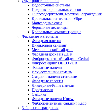
Обустройство кровли
Водосточные системы
Подшива кровельных свесов
Снегозадержатели, мостики, ограждения
Кровельная вентиляция Vilpe
Мансардные окна
Чердачные лестницы
Кровельные комплектующие
Фасадные материалы
Фасадная плитка
Виниловый сайдинг
Металлический сайдинг
Фасадная доска из ДПК
Фиброцементный сайдинг Cedral
Фибросайдинг DECOVER
Фасадные панели
Искусственный камень
Сэндвич-панели стеновые
Фасадные кассеты
Линеарные/Prime панели
Профнастил
Сайдинг
Фасадные панели Kmew
Фиброцементный сайдинг Кедр
Заборы и ограждения