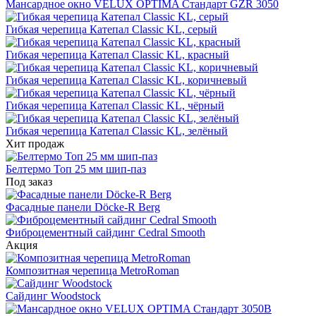
Мансардное окно VELUX OPTIMA Стандарт GZR 3050
Гибкая черепица Катепал Classic KL, серый
Гибкая черепица Катепал Classic KL, красный
Гибкая черепица Катепал Classic KL, коричневый
Гибкая черепица Катепал Classic KL, чёрный
Гибкая черепица Катепал Classic KL, зелёный
Хит продаж
Белтермо Топ 25 мм шип-паз
Под заказ
Фасадные панели Döcke-R Berg
Фиброцементный сайдинг Cedral Smooth
Акция
Композитная черепица MetroRoman
Cайдинг Woodstock