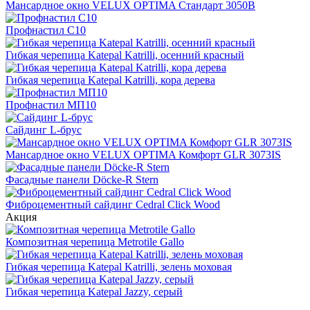
Мансардное окно VELUX OPTIMA Стандарт 3050B
Профнастил С10
Гибкая черепица Katepal Katrilli, осенний красный
Гибкая черепица Katepal Katrilli, кора дерева
Профнастил МП10
Сайдинг L-брус
Мансардное окно VELUX OPTIMA Комфорт GLR 3073IS
Фасадные панели Döcke-R Stern
Фиброцементный сайдинг Cedral Click Wood
Акция
Композитная черепица Metrotile Gallo
Гибкая черепица Katepal Katrilli, зелень моховая
Гибкая черепица Katepal Jazzy, серый