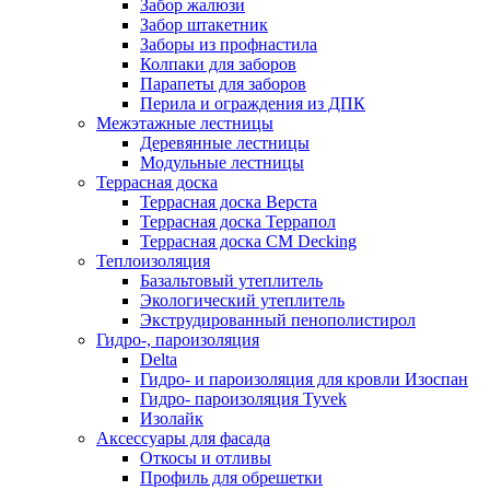
Забор жалюзи
Забор штакетник
Заборы из профнастила
Колпаки для заборов
Парапеты для заборов
Перила и ограждения из ДПК
Межэтажные лестницы
Деревянные лестницы
Модульные лестницы
Террасная доска
Террасная доска Верста
Террасная доска Террапол
Террасная доска CM Decking
Теплоизоляция
Базальтовый утеплитель
Экологический утеплитель
Экструдированный пенополистирол
Гидро-, пароизоляция
Delta
Гидро- и пароизоляция для кровли Изоспан
Гидро- пароизоляция Tyvek
Изолайк
Аксессуары для фасада
Откосы и отливы
Профиль для обрешетки