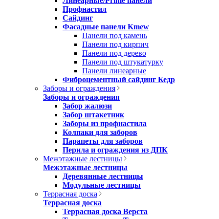
Линеарные/Prime панели
Профнастил
Сайдинг
Фасадные панели Kmew
Панели под камень
Панели под кирпич
Панели под дерево
Панели под штукатурку
Панели линеарные
Фиброцементный сайдинг Кедр
Заборы и ограждения
Заборы и ограждения
Забор жалюзи
Забор штакетник
Заборы из профнастила
Колпаки для заборов
Парапеты для заборов
Перила и ограждения из ДПК
Межэтажные лестницы
Межэтажные лестницы
Деревянные лестницы
Модульные лестницы
Террасная доска
Террасная доска
Террасная доска Верста