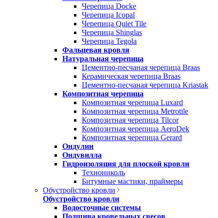
Черепица Docke
Черепица Icopal
Черепица Quiet Tile
Черепица Shinglas
Черепица Tegola
Фальцевая кровля
Натуральная черепица
Цементно-песчаная черепица Braas
Керамическая черепица Braas
Цементно-песчаная черепица Kriastak
Композитная черепица
Композитная черепица Luxard
Композитная черепица Metrotile
Композитная черепица Tilcor
Композитная черепица AeroDek
Композитная черепица Gerard
Ондулин
Ондувилла
Гидроизоляция для плоской кровли
Технониколь
Битумные мастики, праймеры
Обустройство кровли
Обустройство кровли
Водосточные системы
Подшива кровельных свесов