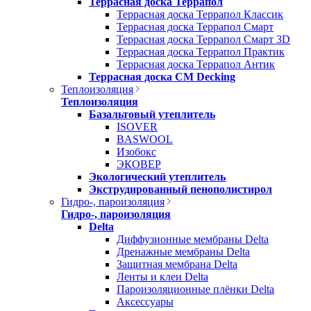
Террасная доска Террапол
Террасная доска Террапол Классик
Террасная доска Террапол Смарт
Террасная доска Террапол Смарт 3D
Террасная доска Террапол Практик
Террасная доска Террапол Антик
Террасная доска CM Decking
Теплоизоляция
Теплоизоляция
Базальтовый утеплитель
ISOVER
BASWOOL
Изобокс
ЭКОВЕР
Экологический утеплитель
Экструдированный пенополистирол
Гидро-, пароизоляция
Гидро-, пароизоляция
Delta
Диффузионные мембраны Delta
Дренажные мембраны Delta
Защитная мембрана Delta
Ленты и клеи Delta
Пароизоляционные плёнки Delta
Аксессуары