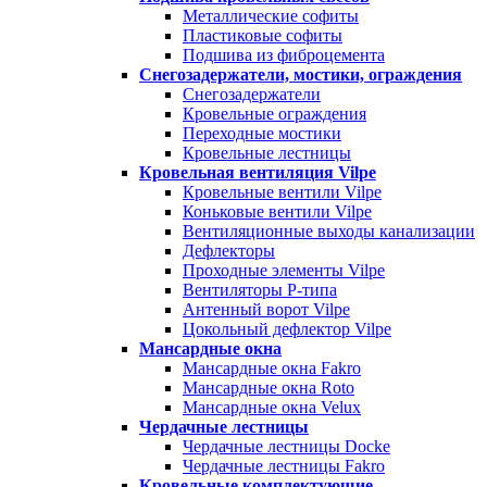
Металлические софиты
Пластиковые софиты
Подшива из фиброцемента
Снегозадержатели, мостики, ограждения
Снегозадержатели
Кровельные ограждения
Переходные мостики
Кровельные лестницы
Кровельная вентиляция Vilpe
Кровельные вентили Vilpe
Коньковые вентили Vilpe
Вентиляционные выходы канализации
Дефлекторы
Проходные элементы Vilpe
Вентиляторы P-типа
Антенный ворот Vilpe
Цокольный дефлектор Vilpe
Мансардные окна
Мансардные окна Fakro
Мансардные окна Roto
Мансардные окна Velux
Чердачные лестницы
Чердачные лестницы Docke
Чердачные лестницы Fakro
Кровельные комплектующие