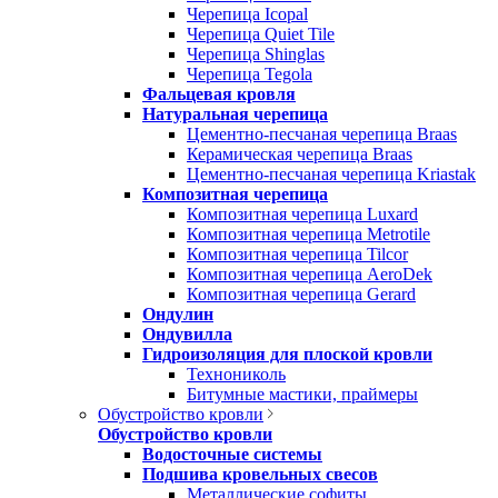
Черепица Icopal
Черепица Quiet Tile
Черепица Shinglas
Черепица Tegola
Фальцевая кровля
Натуральная черепица
Цементно-песчаная черепица Braas
Керамическая черепица Braas
Цементно-песчаная черепица Kriastak
Композитная черепица
Композитная черепица Luxard
Композитная черепица Metrotile
Композитная черепица Tilcor
Композитная черепица AeroDek
Композитная черепица Gerard
Ондулин
Ондувилла
Гидроизоляция для плоской кровли
Технониколь
Битумные мастики, праймеры
Обустройство кровли
Обустройство кровли
Водосточные системы
Подшива кровельных свесов
Металлические софиты