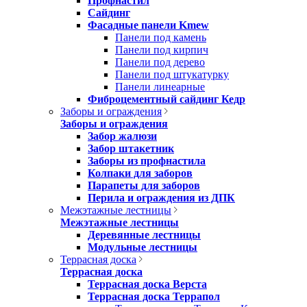
Профнастил
Сайдинг
Фасадные панели Kmew
Панели под камень
Панели под кирпич
Панели под дерево
Панели под штукатурку
Панели линеарные
Фиброцементный сайдинг Кедр
Заборы и ограждения
Заборы и ограждения
Забор жалюзи
Забор штакетник
Заборы из профнастила
Колпаки для заборов
Парапеты для заборов
Перила и ограждения из ДПК
Межэтажные лестницы
Межэтажные лестницы
Деревянные лестницы
Модульные лестницы
Террасная доска
Террасная доска
Террасная доска Верста
Террасная доска Террапол