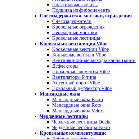
Пластиковые софиты
Подшива из фиброцемента
Снегозадержатели, мостики, ограждения
Снегозадержатели
Кровельные ограждения
Переходные мостики
Кровельные лестницы
Кровельная вентиляция Vilpe
Кровельные вентили Vilpe
Коньковые вентили Vilpe
Вентиляционные выходы канализации
Дефлекторы
Проходные элементы Vilpe
Вентиляторы P-типа
Антенный ворот Vilpe
Цокольный дефлектор Vilpe
Мансардные окна
Мансардные окна Fakro
Мансардные окна Roto
Мансардные окна Velux
Чердачные лестницы
Чердачные лестницы Docke
Чердачные лестницы Fakro
Кровельные комплектующие
Доборные элементы