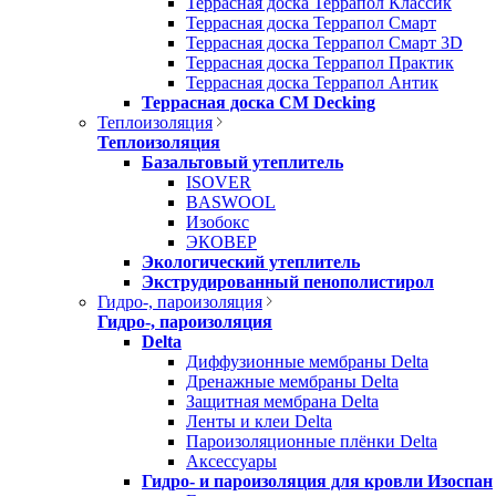
Террасная доска Террапол Классик
Террасная доска Террапол Смарт
Террасная доска Террапол Смарт 3D
Террасная доска Террапол Практик
Террасная доска Террапол Антик
Террасная доска CM Decking
Теплоизоляция
Теплоизоляция
Базальтовый утеплитель
ISOVER
BASWOOL
Изобокс
ЭКОВЕР
Экологический утеплитель
Экструдированный пенополистирол
Гидро-, пароизоляция
Гидро-, пароизоляция
Delta
Диффузионные мембраны Delta
Дренажные мембраны Delta
Защитная мембрана Delta
Ленты и клеи Delta
Пароизоляционные плёнки Delta
Аксессуары
Гидро- и пароизоляция для кровли Изоспан