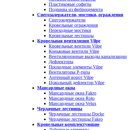
Пластиковые софиты
Подшива из фиброцемента
Снегозадержатели, мостики, ограждения
Снегозадержатели
Кровельные ограждения
Переходные мостики
Кровельные лестницы
Кровельная вентиляция Vilpe
Кровельные вентили Vilpe
Коньковые вентили Vilpe
Вентиляционные выходы канализации
Дефлекторы
Проходные элементы Vilpe
Вентиляторы P-типа
Антенный ворот Vilpe
Цокольный дефлектор Vilpe
Мансардные окна
Мансардные окна Fakro
Мансардные окна Roto
Мансардные окна Velux
Чердачные лестницы
Чердачные лестницы Docke
Чердачные лестницы Fakro
Кровельные комплектующие
Доборные элементы