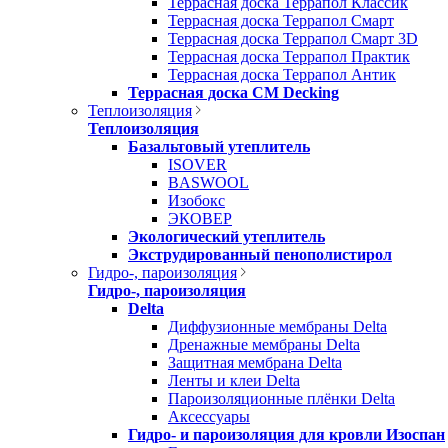
Террасная доска Террапол Классик
Террасная доска Террапол Смарт
Террасная доска Террапол Смарт 3D
Террасная доска Террапол Практик
Террасная доска Террапол Антик
Террасная доска CM Decking
Теплоизоляция
Теплоизоляция
Базальтовый утеплитель
ISOVER
BASWOOL
Изобокс
ЭКОВЕР
Экологический утеплитель
Экструдированный пенополистирол
Гидро-, пароизоляция
Гидро-, пароизоляция
Delta
Диффузионные мембраны Delta
Дренажные мембраны Delta
Защитная мембрана Delta
Ленты и клеи Delta
Пароизоляционные плёнки Delta
Аксессуары
Гидро- и пароизоляция для кровли Изоспан