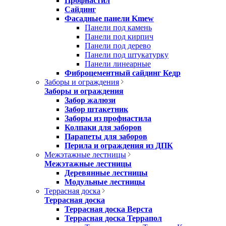
Профнастил
Сайдинг
Фасадные панели Kmew
Панели под камень
Панели под кирпич
Панели под дерево
Панели под штукатурку
Панели линеарные
Фиброцементный сайдинг Кедр
Заборы и ограждения
Заборы и ограждения
Забор жалюзи
Забор штакетник
Заборы из профнастила
Колпаки для заборов
Парапеты для заборов
Перила и ограждения из ДПК
Межэтажные лестницы
Межэтажные лестницы
Деревянные лестницы
Модульные лестницы
Террасная доска
Террасная доска
Террасная доска Верста
Террасная доска Террапол