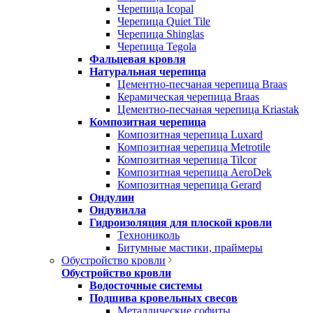
Черепица Icopal
Черепица Quiet Tile
Черепица Shinglas
Черепица Tegola
Фальцевая кровля
Натуральная черепица
Цементно-песчаная черепица Braas
Керамическая черепица Braas
Цементно-песчаная черепица Kriastak
Композитная черепица
Композитная черепица Luxard
Композитная черепица Metrotile
Композитная черепица Tilcor
Композитная черепица AeroDek
Композитная черепица Gerard
Ондулин
Ондувилла
Гидроизоляция для плоской кровли
Технониколь
Битумные мастики, праймеры
Обустройство кровли
Обустройство кровли
Водосточные системы
Подшива кровельных свесов
Металлические софиты