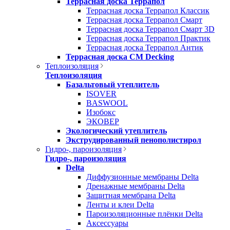
Террасная доска Террапол
Террасная доска Террапол Классик
Террасная доска Террапол Смарт
Террасная доска Террапол Смарт 3D
Террасная доска Террапол Практик
Террасная доска Террапол Антик
Террасная доска CM Decking
Теплоизоляция
Теплоизоляция
Базальтовый утеплитель
ISOVER
BASWOOL
Изобокс
ЭКОВЕР
Экологический утеплитель
Экструдированный пенополистирол
Гидро-, пароизоляция
Гидро-, пароизоляция
Delta
Диффузионные мембраны Delta
Дренажные мембраны Delta
Защитная мембрана Delta
Ленты и клеи Delta
Пароизоляционные плёнки Delta
Аксессуары