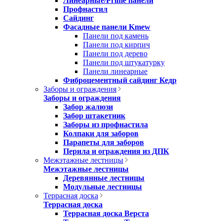
Линеарные/Prime панели
Профнастил
Сайдинг
Фасадные панели Kmew
Панели под камень
Панели под кирпич
Панели под дерево
Панели под штукатурку
Панели линеарные
Фиброцементный сайдинг Кедр
Заборы и ограждения
Заборы и ограждения
Забор жалюзи
Забор штакетник
Заборы из профнастила
Колпаки для заборов
Парапеты для заборов
Перила и ограждения из ДПК
Межэтажные лестницы
Межэтажные лестницы
Деревянные лестницы
Модульные лестницы
Террасная доска
Террасная доска
Террасная доска Верста