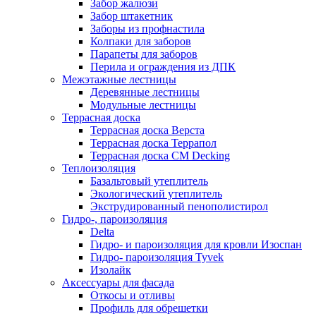
Забор жалюзи
Забор штакетник
Заборы из профнастила
Колпаки для заборов
Парапеты для заборов
Перила и ограждения из ДПК
Межэтажные лестницы
Деревянные лестницы
Модульные лестницы
Террасная доска
Террасная доска Верста
Террасная доска Террапол
Террасная доска CM Decking
Теплоизоляция
Базальтовый утеплитель
Экологический утеплитель
Экструдированный пенополистирол
Гидро-, пароизоляция
Delta
Гидро- и пароизоляция для кровли Изоспан
Гидро- пароизоляция Tyvek
Изолайк
Аксессуары для фасада
Откосы и отливы
Профиль для обрешетки