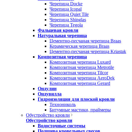
Черепица Docke
Черепица Icopal
Черепица Quiet Tile
Черепица Shinglas
Черепица Tegola
Фальцевая кровля
Натуральная черепица
Цементно-песчаная черепица Braas
Керамическая черепица Braas
Цементно-песчаная черепица Kriastak
Композитная черепица
Композитная черепица Luxard
Композитная черепица Metrotile
Композитная черепица Tilcor
Композитная черепица AeroDek
Композитная черепица Gerard
Ондулин
Ондувилла
Гидроизоляция для плоской кровли
Технониколь
Битумные мастики, праймеры
Обустройство кровли
Обустройство кровли
Водосточные системы
Подшива кровельных свесов