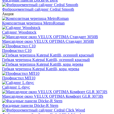
Фасадные панели Döcke-R Berg
Фиброцементный сайдинг Cedral Smooth
Акция
Композитная черепица MetroRoman
Cайдинг Woodstock
Мансардное окно VELUX OPTIMA Стандарт 3050B
Профнастил С10
Гибкая черепица Katepal Katrilli, осенний красный
Гибкая черепица Katepal Katrilli, кора дерева
Профнастил МП10
Сайдинг L-брус
Мансардное окно VELUX OPTIMA Комфорт GLR 3073IS
Фасадные панели Döcke-R Stern