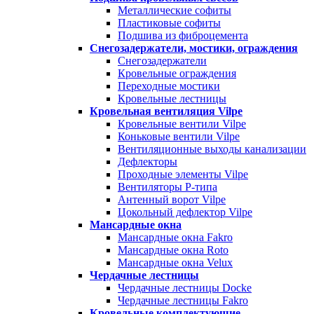
Металлические софиты
Пластиковые софиты
Подшива из фиброцемента
Снегозадержатели, мостики, ограждения
Снегозадержатели
Кровельные ограждения
Переходные мостики
Кровельные лестницы
Кровельная вентиляция Vilpe
Кровельные вентили Vilpe
Коньковые вентили Vilpe
Вентиляционные выходы канализации
Дефлекторы
Проходные элементы Vilpe
Вентиляторы P-типа
Антенный ворот Vilpe
Цокольный дефлектор Vilpe
Мансардные окна
Мансардные окна Fakro
Мансардные окна Roto
Мансардные окна Velux
Чердачные лестницы
Чердачные лестницы Docke
Чердачные лестницы Fakro
Кровельные комплектующие