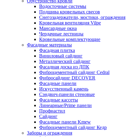
Обустройство кровли
Водосточные системы
Подшива кровельных свесов
Снегозадержатели, мостики, ограждения
Кровельная вентиляция Vilpe
Мансардные окна
Чердачные лестницы
Кровельные комплектующие
Фасадные материалы
Фасадная плитка
Виниловый сайдинг
Металлический сайдинг
Фасадная доска из ДПК
Фиброцементный сайдинг Cedral
Фибросайдинг DECOVER
Фасадные панели
Искусственный камень
Сэндвич-панели стеновые
Фасадные кассеты
Линеарные/Prime панели
Профнастил
Сайдинг
Фасадные панели Kmew
Фиброцементный сайдинг Кедр
Заборы и ограждения