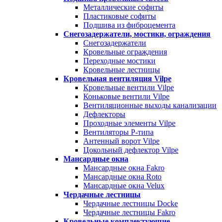
Металлические софиты
Пластиковые софиты
Подшива из фиброцемента
Снегозадержатели, мостики, ограждения
Снегозадержатели
Кровельные ограждения
Переходные мостики
Кровельные лестницы
Кровельная вентиляция Vilpe
Кровельные вентили Vilpe
Коньковые вентили Vilpe
Вентиляционные выходы канализации
Дефлекторы
Проходные элементы Vilpe
Вентиляторы P-типа
Антенный ворот Vilpe
Цокольный дефлектор Vilpe
Мансардные окна
Мансардные окна Fakro
Мансардные окна Roto
Мансардные окна Velux
Чердачные лестницы
Чердачные лестницы Docke
Чердачные лестницы Fakro
Кровельные комплектующие