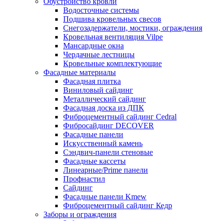
Обустройство кровли
Водосточные системы
Подшива кровельных свесов
Снегозадержатели, мостики, ограждения
Кровельная вентиляция Vilpe
Мансардные окна
Чердачные лестницы
Кровельные комплектующие
Фасадные материалы
Фасадная плитка
Виниловый сайдинг
Металлический сайдинг
Фасадная доска из ДПК
Фиброцементный сайдинг Cedral
Фибросайдинг DECOVER
Фасадные панели
Искусственный камень
Сэндвич-панели стеновые
Фасадные кассеты
Линеарные/Prime панели
Профнастил
Сайдинг
Фасадные панели Kmew
Фиброцементный сайдинг Кедр
Заборы и ограждения