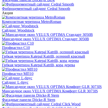
Фиброцементный сайдинг Cedral Smooth
Акция
Композитная черепица MetroRoman
Cайдинг Woodstock
Мансардное окно VELUX OPTIMA Стандарт 3050B
Профнастил С10
Гибкая черепица Katepal Katrilli, осенний красный
Гибкая черепица Katepal Katrilli, кора дерева
Профнастил МП10
Сайдинг L-брус
Мансардное окно VELUX OPTIMA Комфорт GLR 3073IS
Фасадные панели Döcke-R Stern