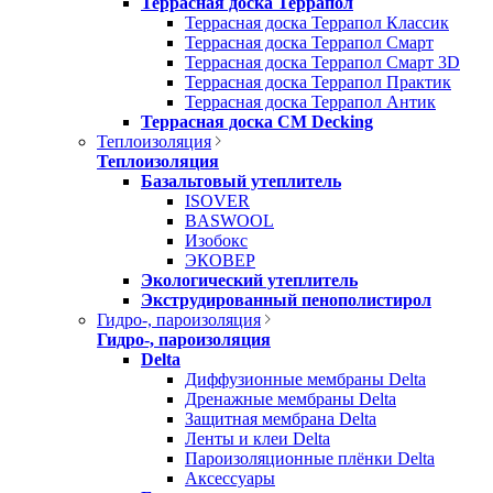
Террасная доска Террапол
Террасная доска Террапол Классик
Террасная доска Террапол Смарт
Террасная доска Террапол Смарт 3D
Террасная доска Террапол Практик
Террасная доска Террапол Антик
Террасная доска CM Decking
Теплоизоляция
Теплоизоляция
Базальтовый утеплитель
ISOVER
BASWOOL
Изобокс
ЭКОВЕР
Экологический утеплитель
Экструдированный пенополистирол
Гидро-, пароизоляция
Гидро-, пароизоляция
Delta
Диффузионные мембраны Delta
Дренажные мембраны Delta
Защитная мембрана Delta
Ленты и клеи Delta
Пароизоляционные плёнки Delta
Аксессуары