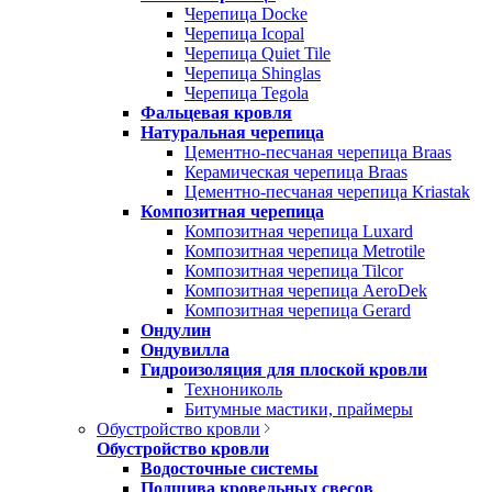
Черепица Docke
Черепица Icopal
Черепица Quiet Tile
Черепица Shinglas
Черепица Tegola
Фальцевая кровля
Натуральная черепица
Цементно-песчаная черепица Braas
Керамическая черепица Braas
Цементно-песчаная черепица Kriastak
Композитная черепица
Композитная черепица Luxard
Композитная черепица Metrotile
Композитная черепица Tilcor
Композитная черепица AeroDek
Композитная черепица Gerard
Ондулин
Ондувилла
Гидроизоляция для плоской кровли
Технониколь
Битумные мастики, праймеры
Обустройство кровли
Обустройство кровли
Водосточные системы
Подшива кровельных свесов