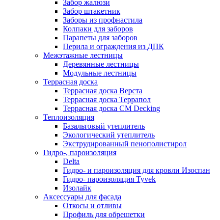
Забор жалюзи
Забор штакетник
Заборы из профнастила
Колпаки для заборов
Парапеты для заборов
Перила и ограждения из ДПК
Межэтажные лестницы
Деревянные лестницы
Модульные лестницы
Террасная доска
Террасная доска Верста
Террасная доска Террапол
Террасная доска CM Decking
Теплоизоляция
Базальтовый утеплитель
Экологический утеплитель
Экструдированный пенополистирол
Гидро-, пароизоляция
Delta
Гидро- и пароизоляция для кровли Изоспан
Гидро- пароизоляция Tyvek
Изолайк
Аксессуары для фасада
Откосы и отливы
Профиль для обрешетки