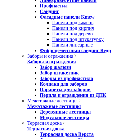
Линеарные/Prime панели
Профнастил
Сайдинг
Фасадные панели Kmew
Панели под камень
Панели под кирпич
Панели под дерево
Панели под штукатурку
Панели линеарные
Фиброцементный сайдинг Кедр
Заборы и ограждения
Заборы и ограждения
Забор жалюзи
Забор штакетник
Заборы из профнастила
Колпаки для заборов
Парапеты для заборов
Перила и ограждения из ДПК
Межэтажные лестницы
Межэтажные лестницы
Деревянные лестницы
Модульные лестницы
Террасная доска
Террасная доска
Террасная доска Верста