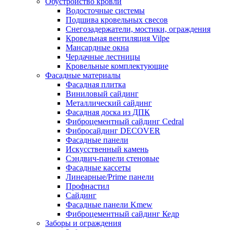
Обустройство кровли
Водосточные системы
Подшива кровельных свесов
Снегозадержатели, мостики, ограждения
Кровельная вентиляция Vilpe
Мансардные окна
Чердачные лестницы
Кровельные комплектующие
Фасадные материалы
Фасадная плитка
Виниловый сайдинг
Металлический сайдинг
Фасадная доска из ДПК
Фиброцементный сайдинг Cedral
Фибросайдинг DECOVER
Фасадные панели
Искусственный камень
Сэндвич-панели стеновые
Фасадные кассеты
Линеарные/Prime панели
Профнастил
Сайдинг
Фасадные панели Kmew
Фиброцементный сайдинг Кедр
Заборы и ограждения