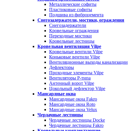
Металлические софиты
Пластиковые софиты
Подшива из фиброцемента
Снегозадержатели, мостики, ограждения
Снегозадержатели
Кровельные ограждения
Переходные мостики
Кровельные лестницы
Кровельная вентиляция Vilpe
Кровельные вентили Vilpe
Коньковые вентили Vilpe
Вентиляционные выходы канализации
Дефлекторы
Проходные элементы Vilpe
Вентиляторы P-типа
Антенный ворот Vilpe
Цокольный дефлектор Vilpe
Мансардные окна
Мансардные окна Fakro
Мансардные окна Roto
Мансардные окна Velux
Чердачные лестницы
Чердачные лестницы Docke
Чердачные лестницы Fakro
Кровельные комплектующие