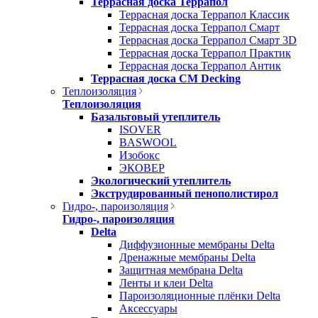
Террасная доска Террапол
Террасная доска Террапол Классик
Террасная доска Террапол Смарт
Террасная доска Террапол Смарт 3D
Террасная доска Террапол Практик
Террасная доска Террапол Антик
Террасная доска CM Decking
Теплоизоляция
Теплоизоляция
Базальтовый утеплитель
ISOVER
BASWOOL
Изобокс
ЭКОВЕР
Экологический утеплитель
Экструдированный пенополистирол
Гидро-, пароизоляция
Гидро-, пароизоляция
Delta
Диффузионные мембраны Delta
Дренажные мембраны Delta
Защитная мембрана Delta
Ленты и клеи Delta
Пароизоляционные плёнки Delta
Аксессуары