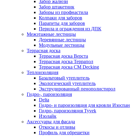
Забор жалюзи
Забор штакетник
Заборы из профнастила
Колпаки для заборов
Парапеты для заборов
Перила и ограждения из ДПК
Межэтажные лестницы
Деревянные лестницы
Модульные лестницы
Террасная доска
Террасная доска Верста
Террасная доска Террапол
Террасная доска CM Decking
Теплоизоляция
Базальтовый утеплитель
Экологический утеплитель
Экструдированный пенополистирол
Гидро-, пароизоляция
Delta
Гидро- и пароизоляция для кровли Изоспан
Гидро- пароизоляция Tyvek
Изолайк
Аксессуары для фасада
Откосы и отливы
Профиль для обрешетки