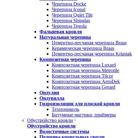
Черепица Docke
Черепица Icopal
Черепица Quiet Tile
Черепица Shinglas
Черепица Tegola
Фальцевая кровля
Натуральная черепица
Цементно-песчаная черепица Braas
Керамическая черепица Braas
Цементно-песчаная черепица Kriastak
Композитная черепица
Композитная черепица Luxard
Композитная черепица Metrotile
Композитная черепица Tilcor
Композитная черепица AeroDek
Композитная черепица Gerard
Ондулин
Ондувилла
Гидроизоляция для плоской кровли
Технониколь
Битумные мастики, праймеры
Обустройство кровли
Обустройство кровли
Водосточные системы
Подшива кровельных свесов