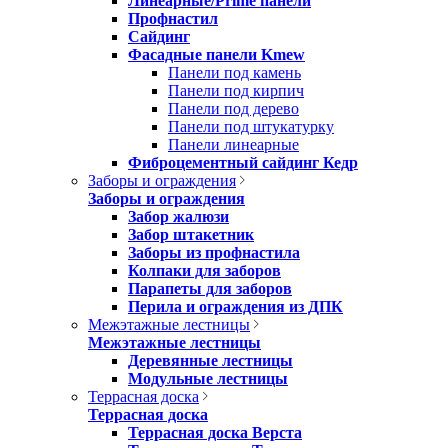
Линеарные/Prime панели
Профнастил
Сайдинг
Фасадные панели Kmew
Панели под камень
Панели под кирпич
Панели под дерево
Панели под штукатурку
Панели линеарные
Фиброцементный сайдинг Кедр
Заборы и ограждения
Заборы и ограждения
Забор жалюзи
Забор штакетник
Заборы из профнастила
Колпаки для заборов
Парапеты для заборов
Перила и ограждения из ДПК
Межэтажные лестницы
Межэтажные лестницы
Деревянные лестницы
Модульные лестницы
Террасная доска
Террасная доска
Террасная доска Верста