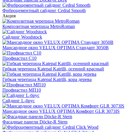
Фиброцементный сайдинг Cedral Smooth
Акция
Композитная черепица MetroRoman
Cайдинг Woodstock
Мансардное окно VELUX OPTIMA Стандарт 3050B
Профнастил С10
Гибкая черепица Katepal Katrilli, осенний красный
Гибкая черепица Katepal Katrilli, кора дерева
Профнастил МП10
Сайдинг L-брус
Мансардное окно VELUX OPTIMA Комфорт GLR 3073IS
Фасадные панели Döcke-R Stern