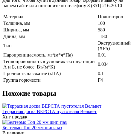
Для того, чтобы купить данный товар, оформите заявку на
нашем сайте или позвоните по телефону 8 (351) 216-20-10
Материал
Полистирол
Толщина, мм
100
Ширина, мм
580
Длина, мм
1180
Экструзионный
Тип
(XPS)
Паропроницаемость, мг/(м*ч*Па)
0.01
Теплопроводность в условиях эксплуатации
0.034
А и Б, не более, Вт/(м*К)
Прочность на сжатие (кПА)
0.1
Группа горючести
Г4
Похожие товары
Террасная доска ВЕРСТА пустотелая Вельвет
Хит продаж
Белтермо Топ 20 мм шип-паз
В наличии