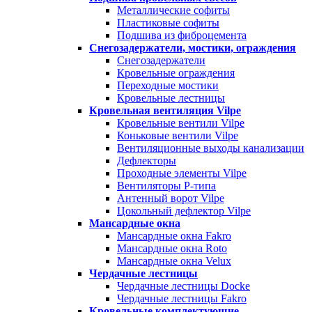
Металлические софиты
Пластиковые софиты
Подшива из фиброцемента
Снегозадержатели, мостики, ограждения
Снегозадержатели
Кровельные ограждения
Переходные мостики
Кровельные лестницы
Кровельная вентиляция Vilpe
Кровельные вентили Vilpe
Коньковые вентили Vilpe
Вентиляционные выходы канализации
Дефлекторы
Проходные элементы Vilpe
Вентиляторы P-типа
Антенный ворот Vilpe
Цокольный дефлектор Vilpe
Мансардные окна
Мансардные окна Fakro
Мансардные окна Roto
Мансардные окна Velux
Чердачные лестницы
Чердачные лестницы Docke
Чердачные лестницы Fakro
Кровельные комплектующие