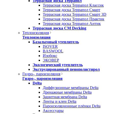
Террасная доска Террапол
Террасная доска Террапол Классик
Террасная доска Террапол Смарт
Террасная доска Террапол Смарт 3D
Террасная доска Террапол Практик
Террасная доска Террапол Антик
Террасная доска CM Decking
Теплоизоляция
Теплоизоляция
Базальтовый утеплитель
ISOVER
BASWOOL
Изобокс
ЭКОВЕР
Экологический утеплитель
Экструдированный пенополистирол
Гидро-, пароизоляция
Гидро-, пароизоляция
Delta
Диффузионные мембраны Delta
Дренажные мембраны Delta
Защитная мембрана Delta
Ленты и клеи Delta
Пароизоляционные плёнки Delta
Аксессуары