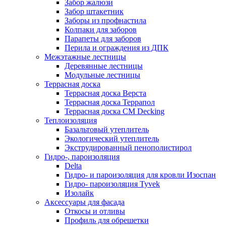
Забор жалюзи
Забор штакетник
Заборы из профнастила
Колпаки для заборов
Парапеты для заборов
Перила и ограждения из ДПК
Межэтажные лестницы
Деревянные лестницы
Модульные лестницы
Террасная доска
Террасная доска Верста
Террасная доска Террапол
Террасная доска CM Decking
Теплоизоляция
Базальтовый утеплитель
Экологический утеплитель
Экструдированный пенополистирол
Гидро-, пароизоляция
Delta
Гидро- и пароизоляция для кровли Изоспан
Гидро- пароизоляция Tyvek
Изолайк
Аксессуары для фасада
Откосы и отливы
Профиль для обрешетки