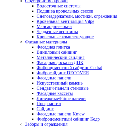
Обустройство кровли
Водосточные системы
Подшива кровельных свесов
Снегозадержатели, мостики, ограждения
Кровельная вентиляция Vilpe
Мансардные окна
Чердачные лестницы
Кровельные комплектующие
Фасадные материалы
Фасадная плитка
Виниловый сайдинг
Металлический сайдинг
Фасадная доска из ДПК
Фиброцементный сайдинг Cedral
Фибросайдинг DECOVER
Фасадные панели
Искусственный камень
Сэндвич-панели стеновые
Фасадные кассеты
Линеарные/Prime панели
Профнастил
Сайдинг
Фасадные панели Kmew
Фиброцементный сайдинг Кедр
Заборы и ограждения