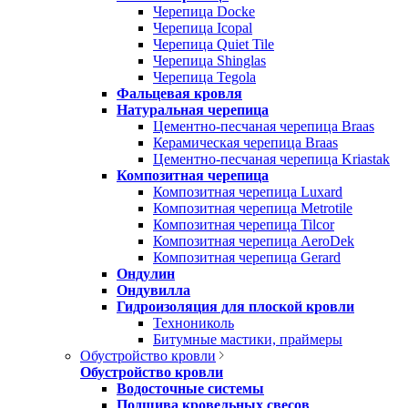
Черепица Docke
Черепица Icopal
Черепица Quiet Tile
Черепица Shinglas
Черепица Tegola
Фальцевая кровля
Натуральная черепица
Цементно-песчаная черепица Braas
Керамическая черепица Braas
Цементно-песчаная черепица Kriastak
Композитная черепица
Композитная черепица Luxard
Композитная черепица Metrotile
Композитная черепица Tilcor
Композитная черепица AeroDek
Композитная черепица Gerard
Ондулин
Ондувилла
Гидроизоляция для плоской кровли
Технониколь
Битумные мастики, праймеры
Обустройство кровли
Обустройство кровли
Водосточные системы
Подшива кровельных свесов