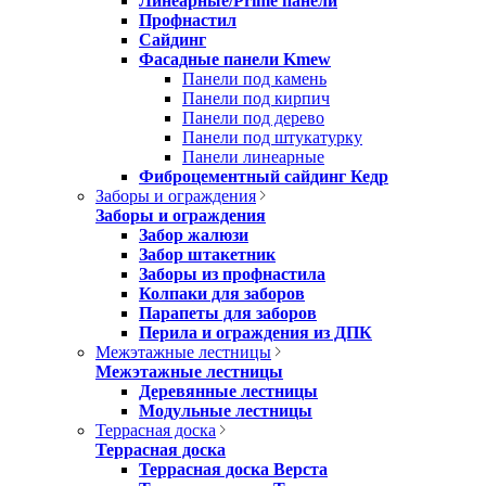
Линеарные/Prime панели
Профнастил
Сайдинг
Фасадные панели Kmew
Панели под камень
Панели под кирпич
Панели под дерево
Панели под штукатурку
Панели линеарные
Фиброцементный сайдинг Кедр
Заборы и ограждения
Заборы и ограждения
Забор жалюзи
Забор штакетник
Заборы из профнастила
Колпаки для заборов
Парапеты для заборов
Перила и ограждения из ДПК
Межэтажные лестницы
Межэтажные лестницы
Деревянные лестницы
Модульные лестницы
Террасная доска
Террасная доска
Террасная доска Верста