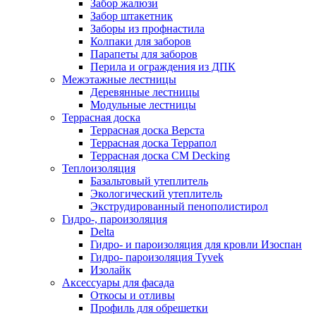
Забор жалюзи
Забор штакетник
Заборы из профнастила
Колпаки для заборов
Парапеты для заборов
Перила и ограждения из ДПК
Межэтажные лестницы
Деревянные лестницы
Модульные лестницы
Террасная доска
Террасная доска Верста
Террасная доска Террапол
Террасная доска CM Decking
Теплоизоляция
Базальтовый утеплитель
Экологический утеплитель
Экструдированный пенополистирол
Гидро-, пароизоляция
Delta
Гидро- и пароизоляция для кровли Изоспан
Гидро- пароизоляция Tyvek
Изолайк
Аксессуары для фасада
Откосы и отливы
Профиль для обрешетки