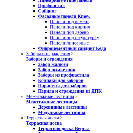
Линеарные/Prime панели
Профнастил
Сайдинг
Фасадные панели Kmew
Панели под камень
Панели под кирпич
Панели под дерево
Панели под штукатурку
Панели линеарные
Фиброцементный сайдинг Кедр
Заборы и ограждения
Заборы и ограждения
Забор жалюзи
Забор штакетник
Заборы из профнастила
Колпаки для заборов
Парапеты для заборов
Перила и ограждения из ДПК
Межэтажные лестницы
Межэтажные лестницы
Деревянные лестницы
Модульные лестницы
Террасная доска
Террасная доска
Террасная доска Верста