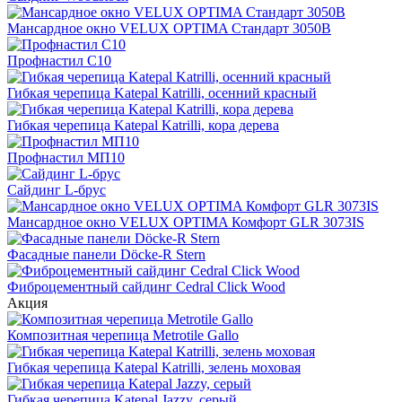
Мансардное окно VELUX OPTIMA Стандарт 3050B
Профнастил С10
Гибкая черепица Katepal Katrilli, осенний красный
Гибкая черепица Katepal Katrilli, кора дерева
Профнастил МП10
Сайдинг L-брус
Мансардное окно VELUX OPTIMA Комфорт GLR 3073IS
Фасадные панели Döcke-R Stern
Фиброцементный сайдинг Cedral Click Wood
Акция
Композитная черепица Metrotile Gallo
Гибкая черепица Katepal Katrilli, зелень моховая
Гибкая черепица Katepal Jazzy, серый