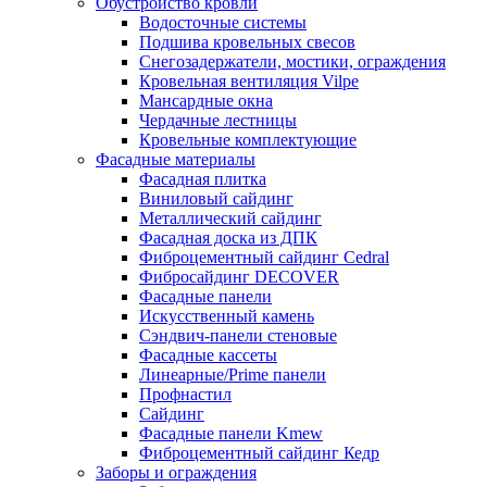
Обустройство кровли
Водосточные системы
Подшива кровельных свесов
Снегозадержатели, мостики, ограждения
Кровельная вентиляция Vilpe
Мансардные окна
Чердачные лестницы
Кровельные комплектующие
Фасадные материалы
Фасадная плитка
Виниловый сайдинг
Металлический сайдинг
Фасадная доска из ДПК
Фиброцементный сайдинг Cedral
Фибросайдинг DECOVER
Фасадные панели
Искусственный камень
Сэндвич-панели стеновые
Фасадные кассеты
Линеарные/Prime панели
Профнастил
Сайдинг
Фасадные панели Kmew
Фиброцементный сайдинг Кедр
Заборы и ограждения