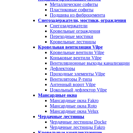
Металлические софиты
Пластиковые софиты
Подшива из фиброцемента
Снегозадержатели, мостики, ограждения
Снегозадержатели
Кровельные ограждения
Переходные мостики
Кровельные лестницы
Кровельная вентиляция Vilpe
Кровельные вентили Vilpe
Коньковые вентили Vilpe
Вентиляционные выходы канализации
Дефлекторы
Проходные элементы Vilpe
Вентиляторы P-типа
Антенный ворот Vilpe
Цокольный дефлектор Vilpe
Мансардные окна
Мансардные окна Fakro
Мансардные окна Roto
Мансардные окна Velux
Чердачные лестницы
Чердачные лестницы Docke
Чердачные лестницы Fakro
Кровельные комплектующие