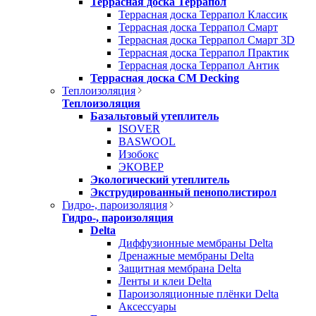
Террасная доска Террапол
Террасная доска Террапол Классик
Террасная доска Террапол Смарт
Террасная доска Террапол Смарт 3D
Террасная доска Террапол Практик
Террасная доска Террапол Антик
Террасная доска CM Decking
Теплоизоляция
Теплоизоляция
Базальтовый утеплитель
ISOVER
BASWOOL
Изобокс
ЭКОВЕР
Экологический утеплитель
Экструдированный пенополистирол
Гидро-, пароизоляция
Гидро-, пароизоляция
Delta
Диффузионные мембраны Delta
Дренажные мембраны Delta
Защитная мембрана Delta
Ленты и клеи Delta
Пароизоляционные плёнки Delta
Аксессуары