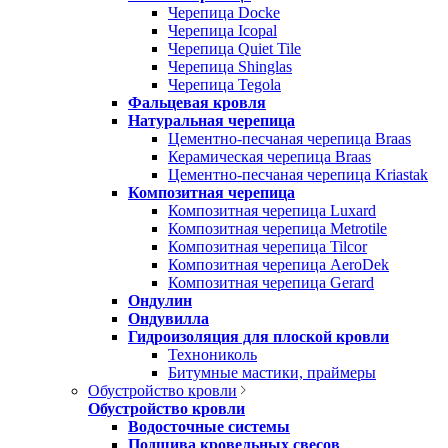
Черепица Docke
Черепица Icopal
Черепица Quiet Tile
Черепица Shinglas
Черепица Tegola
Фальцевая кровля
Натуральная черепица
Цементно-песчаная черепица Braas
Керамическая черепица Braas
Цементно-песчаная черепица Kriastak
Композитная черепица
Композитная черепица Luxard
Композитная черепица Metrotile
Композитная черепица Tilcor
Композитная черепица AeroDek
Композитная черепица Gerard
Ондулин
Ондувилла
Гидроизоляция для плоской кровли
Технониколь
Битумные мастики, праймеры
Обустройство кровли
Обустройство кровли
Водосточные системы
Подшива кровельных свесов