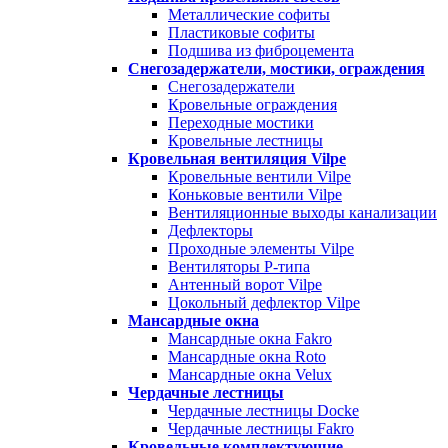
Металлические софиты
Пластиковые софиты
Подшива из фиброцемента
Снегозадержатели, мостики, ограждения
Снегозадержатели
Кровельные ограждения
Переходные мостики
Кровельные лестницы
Кровельная вентиляция Vilpe
Кровельные вентили Vilpe
Коньковые вентили Vilpe
Вентиляционные выходы канализации
Дефлекторы
Проходные элементы Vilpe
Вентиляторы P-типа
Антенный ворот Vilpe
Цокольный дефлектор Vilpe
Мансардные окна
Мансардные окна Fakro
Мансардные окна Roto
Мансардные окна Velux
Чердачные лестницы
Чердачные лестницы Docke
Чердачные лестницы Fakro
Кровельные комплектующие