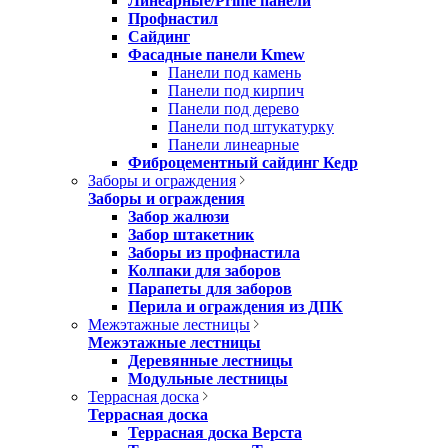
Линеарные/Prime панели
Профнастил
Сайдинг
Фасадные панели Kmew
Панели под камень
Панели под кирпич
Панели под дерево
Панели под штукатурку
Панели линеарные
Фиброцементный сайдинг Кедр
Заборы и ограждения
Заборы и ограждения
Забор жалюзи
Забор штакетник
Заборы из профнастила
Колпаки для заборов
Парапеты для заборов
Перила и ограждения из ДПК
Межэтажные лестницы
Межэтажные лестницы
Деревянные лестницы
Модульные лестницы
Террасная доска
Террасная доска
Террасная доска Верста