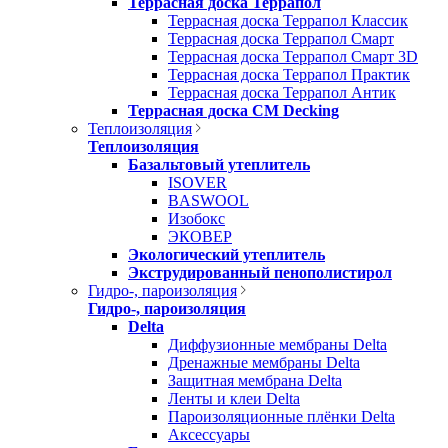
Террасная доска Террапол
Террасная доска Террапол Классик
Террасная доска Террапол Смарт
Террасная доска Террапол Смарт 3D
Террасная доска Террапол Практик
Террасная доска Террапол Антик
Террасная доска CM Decking
Теплоизоляция
Теплоизоляция
Базальтовый утеплитель
ISOVER
BASWOOL
Изобокс
ЭКОВЕР
Экологический утеплитель
Экструдированный пенополистирол
Гидро-, пароизоляция
Гидро-, пароизоляция
Delta
Диффузионные мембраны Delta
Дренажные мембраны Delta
Защитная мембрана Delta
Ленты и клеи Delta
Пароизоляционные плёнки Delta
Аксессуары