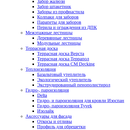
Забор жалюзи
Забор штакетник
Заборы из профнастила
Колпаки для заборов
Парапеты для заборов
Перила и ограждения из ДПК
Межэтажные лестницы
Деревянные лестницы
Модульные лестницы
Террасная доска
Террасная доска Верста
Террасная доска Террапол
Террасная доска CM Decking
Теплоизоляция
Базальтовый утеплитель
Экологический утеплитель
Экструдированный пенополистирол
Гидро-, пароизоляция
Delta
Гидро- и пароизоляция для кровли Изоспан
Гидро- пароизоляция Tyvek
Изолайк
Аксессуары для фасада
Откосы и отливы
Профиль для обрешетки