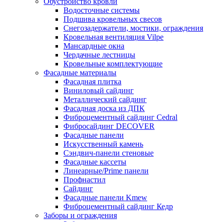
Обустройство кровли
Водосточные системы
Подшива кровельных свесов
Снегозадержатели, мостики, ограждения
Кровельная вентиляция Vilpe
Мансардные окна
Чердачные лестницы
Кровельные комплектующие
Фасадные материалы
Фасадная плитка
Виниловый сайдинг
Металлический сайдинг
Фасадная доска из ДПК
Фиброцементный сайдинг Cedral
Фибросайдинг DECOVER
Фасадные панели
Искусственный камень
Сэндвич-панели стеновые
Фасадные кассеты
Линеарные/Prime панели
Профнастил
Сайдинг
Фасадные панели Kmew
Фиброцементный сайдинг Кедр
Заборы и ограждения