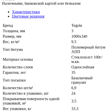
Наличными, банковской картой или безналом
Характеристики
Цветовые решения
Бренд
Tegola
Толщина, мм
3
Размер, мм
1000х340
Вес, кг/м²
9.5
Полимерный битум
Тип битума
АПП
Стеклохолст 100г/
Материал основы
м.кв.
Количество слоев
Однослойная
Гарантия, лет
35
Базальтовый
Тип посыпки
гранулят
Количество шт/м²
6,9
Количество в упаковке, шт
24
Покрываемая поверхность одной
3,5
упаковкой, м²
Вес упаковки, кг
33.3