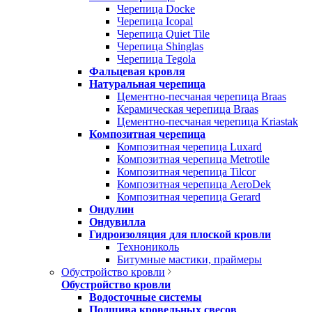
Черепица Docke
Черепица Icopal
Черепица Quiet Tile
Черепица Shinglas
Черепица Tegola
Фальцевая кровля
Натуральная черепица
Цементно-песчаная черепица Braas
Керамическая черепица Braas
Цементно-песчаная черепица Kriastak
Композитная черепица
Композитная черепица Luxard
Композитная черепица Metrotile
Композитная черепица Tilcor
Композитная черепица AeroDek
Композитная черепица Gerard
Ондулин
Ондувилла
Гидроизоляция для плоской кровли
Технониколь
Битумные мастики, праймеры
Обустройство кровли
Обустройство кровли
Водосточные системы
Подшива кровельных свесов