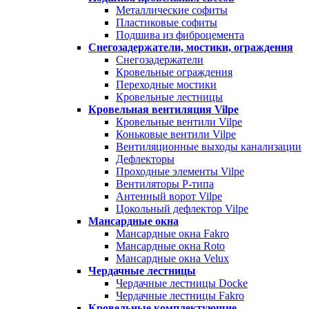
Металлические софиты
Пластиковые софиты
Подшива из фиброцемента
Снегозадержатели, мостики, ограждения
Снегозадержатели
Кровельные ограждения
Переходные мостики
Кровельные лестницы
Кровельная вентиляция Vilpe
Кровельные вентили Vilpe
Коньковые вентили Vilpe
Вентиляционные выходы канализации
Дефлекторы
Проходные элементы Vilpe
Вентиляторы P-типа
Антенный ворот Vilpe
Цокольный дефлектор Vilpe
Мансардные окна
Мансардные окна Fakro
Мансардные окна Roto
Мансардные окна Velux
Чердачные лестницы
Чердачные лестницы Docke
Чердачные лестницы Fakro
Кровельные комплектующие