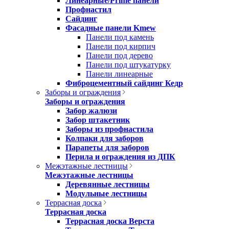
Линеарные/Prime панели
Профнастил
Сайдинг
Фасадные панели Kmew
Панели под камень
Панели под кирпич
Панели под дерево
Панели под штукатурку
Панели линеарные
Фиброцементный сайдинг Кедр
Заборы и ограждения
Заборы и ограждения
Забор жалюзи
Забор штакетник
Заборы из профнастила
Колпаки для заборов
Парапеты для заборов
Перила и ограждения из ДПК
Межэтажные лестницы
Межэтажные лестницы
Деревянные лестницы
Модульные лестницы
Террасная доска
Террасная доска
Террасная доска Верста