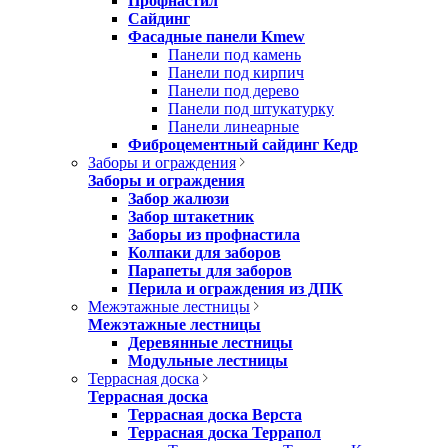
Профнастил
Сайдинг
Фасадные панели Kmew
Панели под камень
Панели под кирпич
Панели под дерево
Панели под штукатурку
Панели линеарные
Фиброцементный сайдинг Кедр
Заборы и ограждения
Заборы и ограждения
Забор жалюзи
Забор штакетник
Заборы из профнастила
Колпаки для заборов
Парапеты для заборов
Перила и ограждения из ДПК
Межэтажные лестницы
Межэтажные лестницы
Деревянные лестницы
Модульные лестницы
Террасная доска
Террасная доска
Террасная доска Верста
Террасная доска Террапол