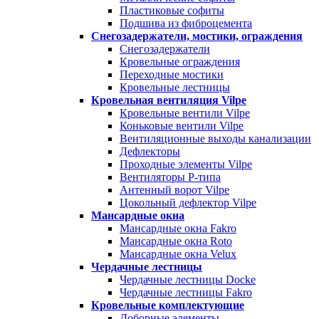
Пластиковые софиты
Подшива из фиброцемента
Снегозадержатели, мостики, ограждения
Снегозадержатели
Кровельные ограждения
Переходные мостики
Кровельные лестницы
Кровельная вентиляция Vilpe
Кровельные вентили Vilpe
Коньковые вентили Vilpe
Вентиляционные выходы канализации
Дефлекторы
Проходные элементы Vilpe
Вентиляторы P-типа
Антенный ворот Vilpe
Цокольный дефлектор Vilpe
Мансардные окна
Мансардные окна Fakro
Мансардные окна Roto
Мансардные окна Velux
Чердачные лестницы
Чердачные лестницы Docke
Чердачные лестницы Fakro
Кровельные комплектующие
Доборные элементы