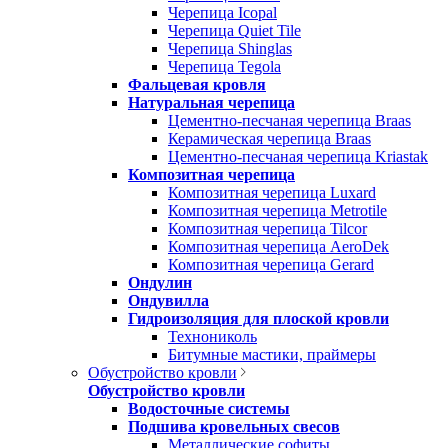
Черепица Icopal
Черепица Quiet Tile
Черепица Shinglas
Черепица Tegola
Фальцевая кровля
Натуральная черепица
Цементно-песчаная черепица Braas
Керамическая черепица Braas
Цементно-песчаная черепица Kriastak
Композитная черепица
Композитная черепица Luxard
Композитная черепица Metrotile
Композитная черепица Tilcor
Композитная черепица AeroDek
Композитная черепица Gerard
Ондулин
Ондувилла
Гидроизоляция для плоской кровли
Технониколь
Битумные мастики, праймеры
Обустройство кровли
Обустройство кровли
Водосточные системы
Подшива кровельных свесов
Металлические софиты