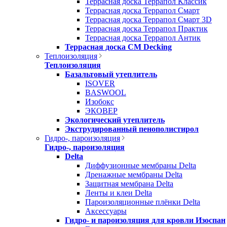
Террасная доска Террапол Классик
Террасная доска Террапол Смарт
Террасная доска Террапол Смарт 3D
Террасная доска Террапол Практик
Террасная доска Террапол Антик
Террасная доска CM Decking
Теплоизоляция
Теплоизоляция
Базальтовый утеплитель
ISOVER
BASWOOL
Изобокс
ЭКОВЕР
Экологический утеплитель
Экструдированный пенополистирол
Гидро-, пароизоляция
Гидро-, пароизоляция
Delta
Диффузионные мембраны Delta
Дренажные мембраны Delta
Защитная мембрана Delta
Ленты и клеи Delta
Пароизоляционные плёнки Delta
Аксессуары
Гидро- и пароизоляция для кровли Изоспан