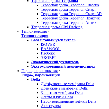
Террасная доска Террапол
Террасная доска Террапол Классик
Террасная доска Террапол Смарт
Террасная доска Террапол Смарт 3D
Террасная доска Террапол Практик
Террасная доска Террапол Антик
Террасная доска CM Decking
Теплоизоляция
Теплоизоляция
Базальтовый утеплитель
ISOVER
BASWOOL
Изобокс
ЭКОВЕР
Экологический утеплитель
Экструдированный пенополистирол
Гидро-, пароизоляция
Гидро-, пароизоляция
Delta
Диффузионные мембраны Delta
Дренажные мембраны Delta
Защитная мембрана Delta
Ленты и клеи Delta
Пароизоляционные плёнки Delta
Аксессуары