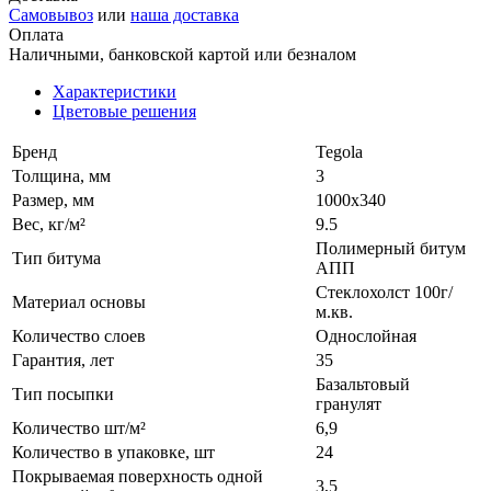
Самовывоз
или
наша доставка
Оплата
Наличными, банковской картой или безналом
Характеристики
Цветовые решения
Бренд
Tegola
Толщина, мм
3
Размер, мм
1000х340
Вес, кг/м²
9.5
Полимерный битум
Тип битума
АПП
Стеклохолст 100г/
Материал основы
м.кв.
Количество слоев
Однослойная
Гарантия, лет
35
Базальтовый
Тип посыпки
гранулят
Количество шт/м²
6,9
Количество в упаковке, шт
24
Покрываемая поверхность одной
3,5