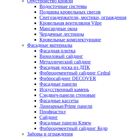
Обустройство кровли
Водосточные системы
Подшива кровельных свесов
Снегозадержатели, мостики, ограждения
Кровельная вентиляция Vilpe
Мансардные окна
Чердачные лестницы
Кровельные комплектующие
Фасадные материалы
Фасадная плитка
Виниловый сайдинг
Металлический сайдинг
Фасадная доска из ДПК
Фиброцементный сайдинг Cedral
Фибросайдинг DECOVER
Фасадные панели
Искусственный камень
Сэндвич-панели стеновые
Фасадные кассеты
Линеарные/Prime панели
Профнастил
Сайдинг
Фасадные панели Kmew
Фиброцементный сайдинг Кедр
Заборы и ограждения