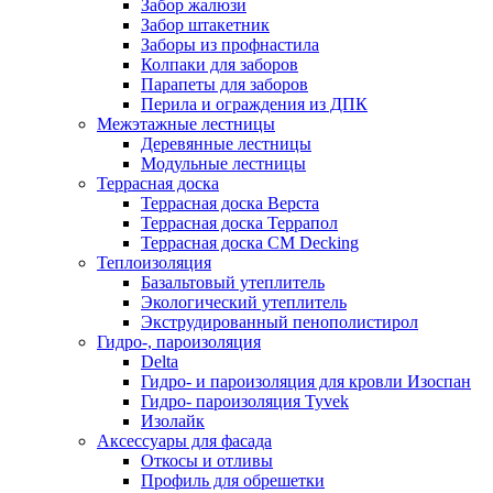
Забор жалюзи
Забор штакетник
Заборы из профнастила
Колпаки для заборов
Парапеты для заборов
Перила и ограждения из ДПК
Межэтажные лестницы
Деревянные лестницы
Модульные лестницы
Террасная доска
Террасная доска Верста
Террасная доска Террапол
Террасная доска CM Decking
Теплоизоляция
Базальтовый утеплитель
Экологический утеплитель
Экструдированный пенополистирол
Гидро-, пароизоляция
Delta
Гидро- и пароизоляция для кровли Изоспан
Гидро- пароизоляция Tyvek
Изолайк
Аксессуары для фасада
Откосы и отливы
Профиль для обрешетки