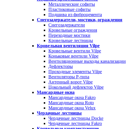
Металлические софиты
Пластиковые софиты
Подшива из фиброцемента
Снегозадержатели, мостики, ограждения
Снегозадержатели
Кровельные ограждения
Переходные мостики
Кровельные лестницы
Кровельная вентиляция Vilpe
Кровельные вентили Vilpe
Коньковые вентили Vilpe
Вентиляционные выходы канализации
Дефлекторы
Проходные элементы Vilpe
Вентиляторы P-типа
Антенный ворот Vilpe
Цокольный дефлектор Vilpe
Мансардные окна
Мансардные окна Fakro
Мансардные окна Roto
Мансардные окна Velux
Чердачные лестницы
Чердачные лестницы Docke
Чердачные лестницы Fakro
Кровельные комплектующие