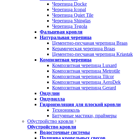
Черепица Docke
Черепица Icopal
Черепица Quiet Tile
Черепица Shinglas
Черепица Tegola
Фальцевая кровля
Натуральная черепица
Цементно-песчаная черепица Braas
Керамическая черепица Braas
Цементно-песчаная черепица Kriastak
Композитная черепица
Композитная черепица Luxard
Композитная черепица Metrotile
Композитная черепица Tilcor
Композитная черепица AeroDek
Композитная черепица Gerard
Ондулин
Ондувилла
Гидроизоляция для плоской кровли
Технониколь
Битумные мастики, праймеры
Обустройство кровли
Обустройство кровли
Водосточные системы
Подшива кровельных свесов