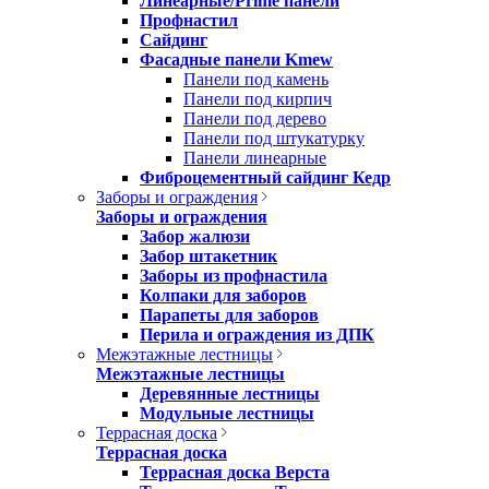
Линеарные/Prime панели
Профнастил
Сайдинг
Фасадные панели Kmew
Панели под камень
Панели под кирпич
Панели под дерево
Панели под штукатурку
Панели линеарные
Фиброцементный сайдинг Кедр
Заборы и ограждения
Заборы и ограждения
Забор жалюзи
Забор штакетник
Заборы из профнастила
Колпаки для заборов
Парапеты для заборов
Перила и ограждения из ДПК
Межэтажные лестницы
Межэтажные лестницы
Деревянные лестницы
Модульные лестницы
Террасная доска
Террасная доска
Террасная доска Верста