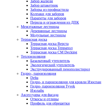
Забор жалюзи
Забор штакетник
Заборы из профнастила
Колпаки для заборов
Парапеты для заборов
Перила и ограждения из ДПК
Межэтажные лестницы
Деревянные лестницы
Модульные лестницы
Террасная доска
Террасная доска Верста
Террасная доска Террапол
Террасная доска CM Decking
Теплоизоляция
Базальтовый утеплитель
Экологический утеплитель
Экструдированный пенополистирол
Гидро-, пароизоляция
Delta
Гидро- и пароизоляция для кровли Изоспан
Гидро- пароизоляция Tyvek
Изолайк
Аксессуары для фасада
Откосы и отливы
Профиль для обрешетки