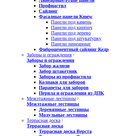
Линеарные/Prime панели
Профнастил
Сайдинг
Фасадные панели Kmew
Панели под камень
Панели под кирпич
Панели под дерево
Панели под штукатурку
Панели линеарные
Фиброцементный сайдинг Кедр
Заборы и ограждения
Заборы и ограждения
Забор жалюзи
Забор штакетник
Заборы из профнастила
Колпаки для заборов
Парапеты для заборов
Перила и ограждения из ДПК
Межэтажные лестницы
Межэтажные лестницы
Деревянные лестницы
Модульные лестницы
Террасная доска
Террасная доска
Террасная доска Верста