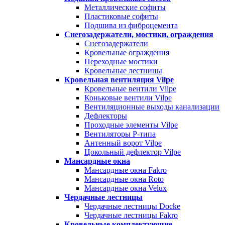
Металлические софиты
Пластиковые софиты
Подшива из фиброцемента
Снегозадержатели, мостики, ограждения
Снегозадержатели
Кровельные ограждения
Переходные мостики
Кровельные лестницы
Кровельная вентиляция Vilpe
Кровельные вентили Vilpe
Коньковые вентили Vilpe
Вентиляционные выходы канализации
Дефлекторы
Проходные элементы Vilpe
Вентиляторы P-типа
Антенный ворот Vilpe
Цокольный дефлектор Vilpe
Мансардные окна
Мансардные окна Fakro
Мансардные окна Roto
Мансардные окна Velux
Чердачные лестницы
Чердачные лестницы Docke
Чердачные лестницы Fakro
Кровельные комплектующие