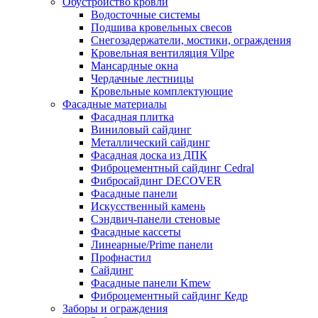
Обустройство кровли
Водосточные системы
Подшива кровельных свесов
Снегозадержатели, мостики, ограждения
Кровельная вентиляция Vilpe
Мансардные окна
Чердачные лестницы
Кровельные комплектующие
Фасадные материалы
Фасадная плитка
Виниловый сайдинг
Металлический сайдинг
Фасадная доска из ДПК
Фиброцементный сайдинг Cedral
Фибросайдинг DECOVER
Фасадные панели
Искусственный камень
Сэндвич-панели стеновые
Фасадные кассеты
Линеарные/Prime панели
Профнастил
Сайдинг
Фасадные панели Kmew
Фиброцементный сайдинг Кедр
Заборы и ограждения