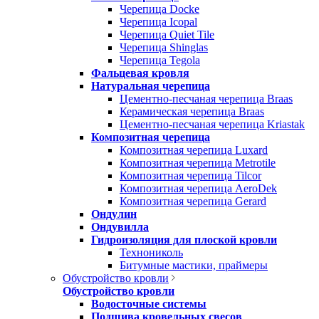
Черепица Docke
Черепица Icopal
Черепица Quiet Tile
Черепица Shinglas
Черепица Tegola
Фальцевая кровля
Натуральная черепица
Цементно-песчаная черепица Braas
Керамическая черепица Braas
Цементно-песчаная черепица Kriastak
Композитная черепица
Композитная черепица Luxard
Композитная черепица Metrotile
Композитная черепица Tilcor
Композитная черепица AeroDek
Композитная черепица Gerard
Ондулин
Ондувилла
Гидроизоляция для плоской кровли
Технониколь
Битумные мастики, праймеры
Обустройство кровли
Обустройство кровли
Водосточные системы
Подшива кровельных свесов