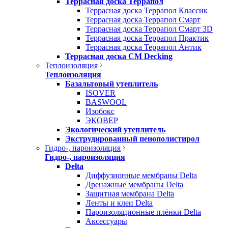
Террасная доска Террапол
Террасная доска Террапол Классик
Террасная доска Террапол Смарт
Террасная доска Террапол Смарт 3D
Террасная доска Террапол Практик
Террасная доска Террапол Антик
Террасная доска CM Decking
Теплоизоляция
Теплоизоляция
Базальтовый утеплитель
ISOVER
BASWOOL
Изобокс
ЭКОВЕР
Экологический утеплитель
Экструдированный пенополистирол
Гидро-, пароизоляция
Гидро-, пароизоляция
Delta
Диффузионные мембраны Delta
Дренажные мембраны Delta
Защитная мембрана Delta
Ленты и клеи Delta
Пароизоляционные плёнки Delta
Аксессуары