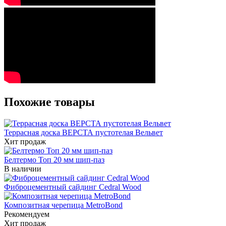
Похожие товары
Террасная доска ВЕРСТА пустотелая Вельвет
Хит продаж
Белтермо Топ 20 мм шип-паз
В наличии
Фиброцементный сайдинг Cedral Wood
Композитная черепица MetroBond
Рекомендуем
Хит продаж