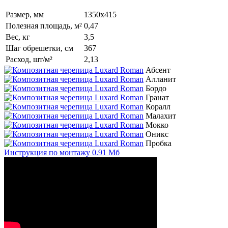
Размер, мм
1350х415
Полезная площадь, м²
0,47
Вес, кг
3,5
Шаг обрешетки, см
367
Расход, шт/м²
2,13
Абсент
Алланит
Бордо
Гранат
Коралл
Малахит
Мокко
Оникс
Пробка
Инструкция по монтажу
0.91 Мб