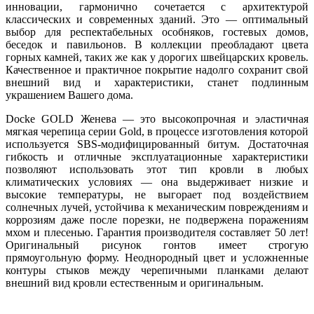
инновации, гармонично сочетается с архитектурой
классических и современных зданий. Это — оптимальный
выбор для респектабельных особняков, гостевых домов,
беседок и павильонов. В коллекции преобладают цвета
горных камней, таких же как у дорогих швейцарских кровель.
Качественное и практичное покрытие надолго сохранит свой
внешний вид и характеристики, станет подлинным
украшением Вашего дома.
Docke GOLD Женева — это высокопрочная и эластичная
мягкая черепица серии Gold, в процессе изготовления которой
используется SBS-модифицированный битум. Достаточная
гибкость и отличные эксплуатационные характеристики
позволяют использовать этот тип кровли в любых
климатических условиях — она выдерживает низкие и
высокие температуры, не выгорает под воздействием
солнечных лучей, устойчива к механическим повреждениям и
коррозиям даже после порезки, не подвержена поражениям
мхом и плесенью. Гарантия производителя составляет 50 лет!
Оригинальный рисунок гонтов имеет строгую
прямоугольную форму. Неоднородный цвет и усложненные
контуры стыков между черепичными планками делают
внешний вид кровли естественным и оригинальным.