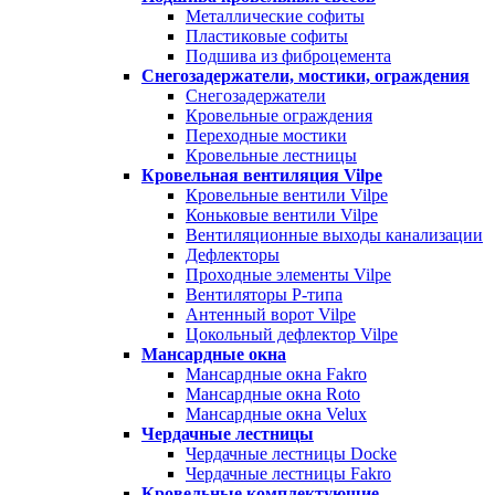
Металлические софиты
Пластиковые софиты
Подшива из фиброцемента
Снегозадержатели, мостики, ограждения
Снегозадержатели
Кровельные ограждения
Переходные мостики
Кровельные лестницы
Кровельная вентиляция Vilpe
Кровельные вентили Vilpe
Коньковые вентили Vilpe
Вентиляционные выходы канализации
Дефлекторы
Проходные элементы Vilpe
Вентиляторы P-типа
Антенный ворот Vilpe
Цокольный дефлектор Vilpe
Мансардные окна
Мансардные окна Fakro
Мансардные окна Roto
Мансардные окна Velux
Чердачные лестницы
Чердачные лестницы Docke
Чердачные лестницы Fakro
Кровельные комплектующие