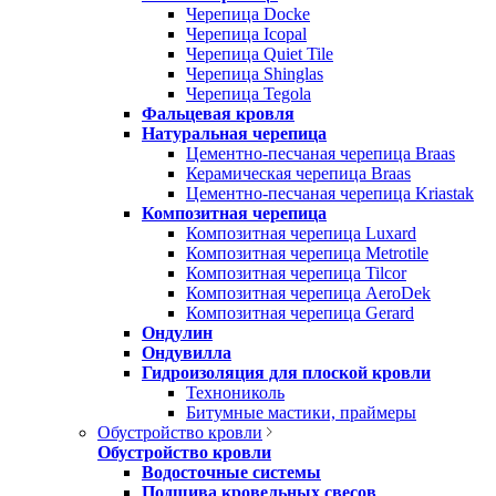
Черепица Docke
Черепица Icopal
Черепица Quiet Tile
Черепица Shinglas
Черепица Tegola
Фальцевая кровля
Натуральная черепица
Цементно-песчаная черепица Braas
Керамическая черепица Braas
Цементно-песчаная черепица Kriastak
Композитная черепица
Композитная черепица Luxard
Композитная черепица Metrotile
Композитная черепица Tilcor
Композитная черепица AeroDek
Композитная черепица Gerard
Ондулин
Ондувилла
Гидроизоляция для плоской кровли
Технониколь
Битумные мастики, праймеры
Обустройство кровли
Обустройство кровли
Водосточные системы
Подшива кровельных свесов