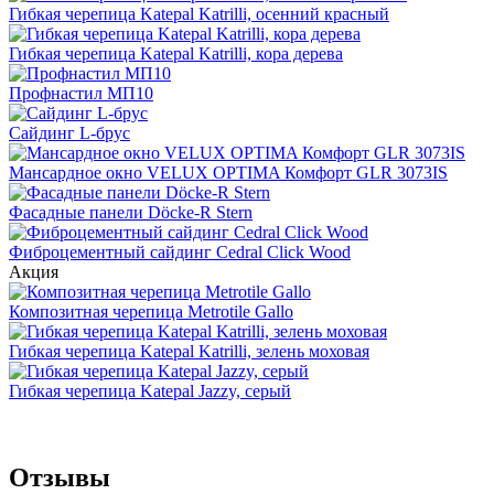
Гибкая черепица Katepal Katrilli, осенний красный
Гибкая черепица Katepal Katrilli, кора дерева
Профнастил МП10
Сайдинг L-брус
Мансардное окно VELUX OPTIMA Комфорт GLR 3073IS
Фасадные панели Döcke-R Stern
Фиброцементный сайдинг Cedral Click Wood
Акция
Композитная черепица Metrotile Gallo
Гибкая черепица Katepal Katrilli, зелень моховая
Гибкая черепица Katepal Jazzy, серый
Отзывы