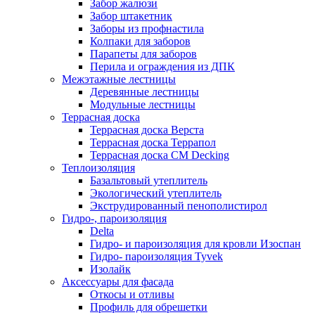
Забор жалюзи
Забор штакетник
Заборы из профнастила
Колпаки для заборов
Парапеты для заборов
Перила и ограждения из ДПК
Межэтажные лестницы
Деревянные лестницы
Модульные лестницы
Террасная доска
Террасная доска Верста
Террасная доска Террапол
Террасная доска CM Decking
Теплоизоляция
Базальтовый утеплитель
Экологический утеплитель
Экструдированный пенополистирол
Гидро-, пароизоляция
Delta
Гидро- и пароизоляция для кровли Изоспан
Гидро- пароизоляция Tyvek
Изолайк
Аксессуары для фасада
Откосы и отливы
Профиль для обрешетки