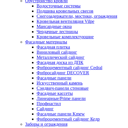
Обустройство кровли
Водосточные системы
Подшива кровельных свесов
Снегозадержатели, мостики, ограждения
Кровельная вентиляция Vilpe
Мансардные окна
Чердачные лестницы
Кровельные комплектующие
Фасадные материалы
Фасадная плитка
Виниловый сайдинг
Металлический сайдинг
Фасадная доска из ДПК
Фиброцементный сайдинг Cedral
Фибросайдинг DECOVER
Фасадные панели
Искусственный камень
Сэндвич-панели стеновые
Фасадные кассеты
Линеарные/Prime панели
Профнастил
Сайдинг
Фасадные панели Kmew
Фиброцементный сайдинг Кедр
Заборы и ограждения