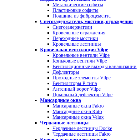
Металлические софиты
Пластиковые софиты
Подшива из фиброцемента
Снегозадержатели, мостики, ограждения
Снегозадержатели
Кровельные ограждения
Переходные мостики
Кровельные лестницы
Кровельная вентиляция Vilpe
Кровельные вентили Vilpe
Коньковые вентили Vilpe
Вентиляционные выходы канализации
Дефлекторы
Проходные элементы Vilpe
Вентиляторы P-типа
Антенный ворот Vilpe
Цокольный дефлектор Vilpe
Мансардные окна
Мансардные окна Fakro
Мансардные окна Roto
Мансардные окна Velux
Чердачные лестницы
Чердачные лестницы Docke
Чердачные лестницы Fakro
Кровельные комплектующие