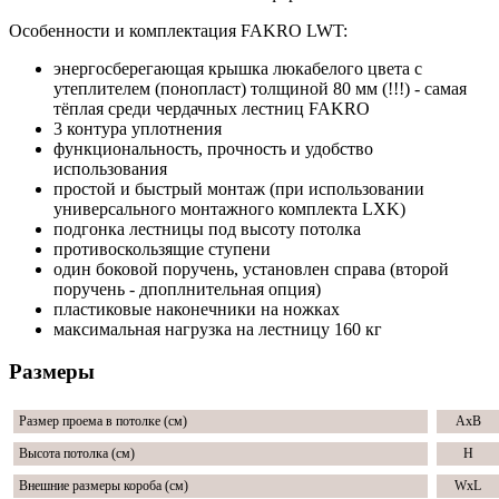
Особенности и комплектация FAKRO LWT:
энергосберегающая крышка люкабелого цвета с
утеплителем (понопласт) толщиной 80 мм (!!!) - самая
тёплая среди чердачных лестниц FAKRO
3 контура уплотнения
функциональность, прочность и удобство
использования
простой и быстрый монтаж (при использовании
универсального монтажного комплекта LXK)
подгонка лестницы под высоту потолка
противоскользящие ступени
один боковой поручень, установлен справа (второй
поручень - дпоплнительная опция)
пластиковые наконечники на ножках
максимальная нагрузка на лестницу 160 кг
Размеры
Размер проема в потолке (см)
AxB
Высота потолка (см)
H
Внешние размеры короба (см)
WxL