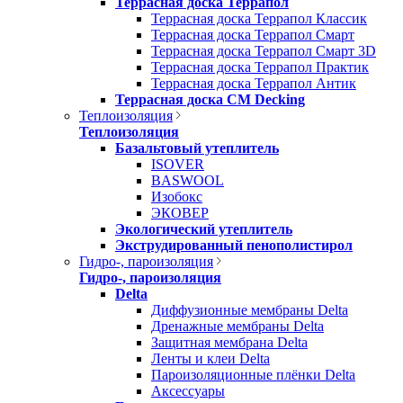
Террасная доска Террапол
Террасная доска Террапол Классик
Террасная доска Террапол Смарт
Террасная доска Террапол Смарт 3D
Террасная доска Террапол Практик
Террасная доска Террапол Антик
Террасная доска CM Decking
Теплоизоляция
Теплоизоляция
Базальтовый утеплитель
ISOVER
BASWOOL
Изобокс
ЭКОВЕР
Экологический утеплитель
Экструдированный пенополистирол
Гидро-, пароизоляция
Гидро-, пароизоляция
Delta
Диффузионные мембраны Delta
Дренажные мембраны Delta
Защитная мембрана Delta
Ленты и клеи Delta
Пароизоляционные плёнки Delta
Аксессуары