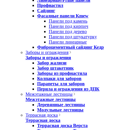
Линеарные/Prime панели
Профнастил
Сайдинг
Фасадные панели Kmew
Панели под камень
Панели под кирпич
Панели под дерево
Панели под штукатурку
Панели линеарные
Фиброцементный сайдинг Кедр
Заборы и ограждения
Заборы и ограждения
Забор жалюзи
Забор штакетник
Заборы из профнастила
Колпаки для заборов
Парапеты для заборов
Перила и ограждения из ДПК
Межэтажные лестницы
Межэтажные лестницы
Деревянные лестницы
Модульные лестницы
Террасная доска
Террасная доска
Террасная доска Верста