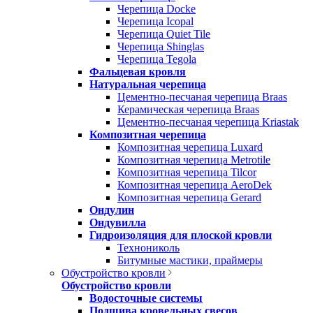
Черепица Docke
Черепица Icopal
Черепица Quiet Tile
Черепица Shinglas
Черепица Tegola
Фальцевая кровля
Натуральная черепица
Цементно-песчаная черепица Braas
Керамическая черепица Braas
Цементно-песчаная черепица Kriastak
Композитная черепица
Композитная черепица Luxard
Композитная черепица Metrotile
Композитная черепица Tilcor
Композитная черепица AeroDek
Композитная черепица Gerard
Ондулин
Ондувилла
Гидроизоляция для плоской кровли
Технониколь
Битумные мастики, праймеры
Обустройство кровли
Обустройство кровли
Водосточные системы
Подшива кровельных свесов