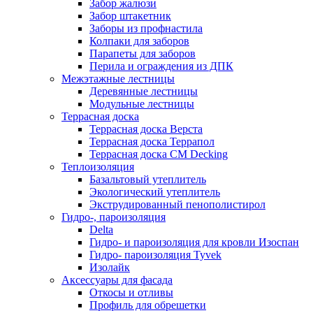
Забор жалюзи
Забор штакетник
Заборы из профнастила
Колпаки для заборов
Парапеты для заборов
Перила и ограждения из ДПК
Межэтажные лестницы
Деревянные лестницы
Модульные лестницы
Террасная доска
Террасная доска Верста
Террасная доска Террапол
Террасная доска CM Decking
Теплоизоляция
Базальтовый утеплитель
Экологический утеплитель
Экструдированный пенополистирол
Гидро-, пароизоляция
Delta
Гидро- и пароизоляция для кровли Изоспан
Гидро- пароизоляция Tyvek
Изолайк
Аксессуары для фасада
Откосы и отливы
Профиль для обрешетки