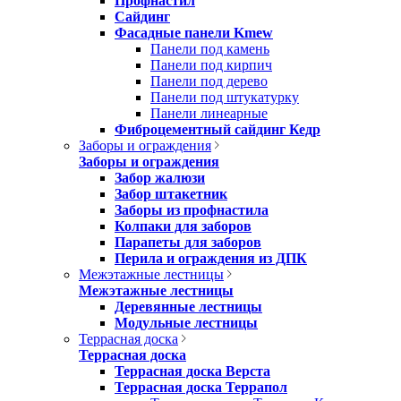
Профнастил
Сайдинг
Фасадные панели Kmew
Панели под камень
Панели под кирпич
Панели под дерево
Панели под штукатурку
Панели линеарные
Фиброцементный сайдинг Кедр
Заборы и ограждения
Заборы и ограждения
Забор жалюзи
Забор штакетник
Заборы из профнастила
Колпаки для заборов
Парапеты для заборов
Перила и ограждения из ДПК
Межэтажные лестницы
Межэтажные лестницы
Деревянные лестницы
Модульные лестницы
Террасная доска
Террасная доска
Террасная доска Верста
Террасная доска Террапол