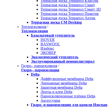
Террасная доска Террапол Классик
Террасная доска Террапол Смарт
Террасная доска Террапол Смарт 3D
Террасная доска Террапол Практик
Террасная доска Террапол Антик
Террасная доска CM Decking
Теплоизоляция
Теплоизоляция
Базальтовый утеплитель
ISOVER
BASWOOL
Изобокс
ЭКОВЕР
Экологический утеплитель
Экструдированный пенополистирол
Гидро-, пароизоляция
Гидро-, пароизоляция
Delta
Диффузионные мембраны Delta
Дренажные мембраны Delta
Защитная мембрана Delta
Ленты и клеи Delta
Пароизоляционные плёнки Delta
Аксессуары
Гидро- и пароизоляция для кровли Изоспан