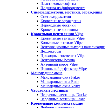
Пластиковые софиты
Подшива из фиброцемента
Снегозадержатели, мостики, ограждения
Снегозадержатели
Кровельные ограждения
Переходные мостики
Кровельные лестницы
Кровельная вентиляция Vilpe
Кровельные вентили Vilpe
Коньковые вентили Vilpe
Вентиляционные выходы канализации
Дефлекторы
Проходные элементы Vilpe
Вентиляторы P-типа
Антенный ворот Vilpe
Цокольный дефлектор Vilpe
Мансардные окна
Мансардные окна Fakro
Мансардные окна Roto
Мансардные окна Velux
Чердачные лестницы
Чердачные лестницы Docke
Чердачные лестницы Fakro
Кровельные комплектующие
Доборные элементы