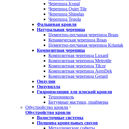
Черепица Icopal
Черепица Quiet Tile
Черепица Shinglas
Черепица Tegola
Фальцевая кровля
Натуральная черепица
Цементно-песчаная черепица Braas
Керамическая черепица Braas
Цементно-песчаная черепица Kriastak
Композитная черепица
Композитная черепица Luxard
Композитная черепица Metrotile
Композитная черепица Tilcor
Композитная черепица AeroDek
Композитная черепица Gerard
Ондулин
Ондувилла
Гидроизоляция для плоской кровли
Технониколь
Битумные мастики, праймеры
Обустройство кровли
Обустройство кровли
Водосточные системы
Подшива кровельных свесов
Металлические софиты