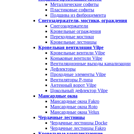
Металлические софиты
Пластиковые софиты
Подшива из фиброцемента
Снегозадержатели, мостики, ограждения
Снегозадержатели
Кровельные ограждения
Переходные мостики
Кровельные лестницы
Кровельная вентиляция Vilpe
Кровельные вентили Vilpe
Коньковые вентили Vilpe
Вентиляционные выходы канализации
Дефлекторы
Проходные элементы Vilpe
Вентиляторы P-типа
Антенный ворот Vilpe
Цокольный дефлектор Vilpe
Мансардные окна
Мансардные окна Fakro
Мансардные окна Roto
Мансардные окна Velux
Чердачные лестницы
Чердачные лестницы Docke
Чердачные лестницы Fakro
Кровельные комплектующие