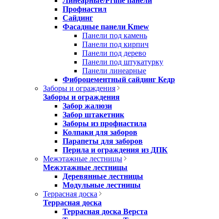
Линеарные/Prime панели
Профнастил
Сайдинг
Фасадные панели Kmew
Панели под камень
Панели под кирпич
Панели под дерево
Панели под штукатурку
Панели линеарные
Фиброцементный сайдинг Кедр
Заборы и ограждения
Заборы и ограждения
Забор жалюзи
Забор штакетник
Заборы из профнастила
Колпаки для заборов
Парапеты для заборов
Перила и ограждения из ДПК
Межэтажные лестницы
Межэтажные лестницы
Деревянные лестницы
Модульные лестницы
Террасная доска
Террасная доска
Террасная доска Верста