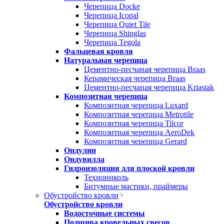
Черепица Docke
Черепица Icopal
Черепица Quiet Tile
Черепица Shinglas
Черепица Tegola
Фальцевая кровля
Натуральная черепица
Цементно-песчаная черепица Braas
Керамическая черепица Braas
Цементно-песчаная черепица Kriastak
Композитная черепица
Композитная черепица Luxard
Композитная черепица Metrotile
Композитная черепица Tilcor
Композитная черепица AeroDek
Композитная черепица Gerard
Ондулин
Ондувилла
Гидроизоляция для плоской кровли
Технониколь
Битумные мастики, праймеры
Обустройство кровли
Обустройство кровли
Водосточные системы
Подшива кровельных свесов