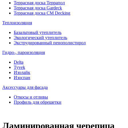
Террасная доска Террапол
Террасная доска Gardeck
Террасная доска CM Decking
Теплоизоляция
Базальтовый утеплитель
Экологический утеплитель
Экструдированный пенополистирол
Гидро-, пароизоляция
Delta
Tyvek
Изолайк
Изоспан
Аксессуары для фасада
Откосы и отливы
Профиль для обрешетки
Ламинированная черепица