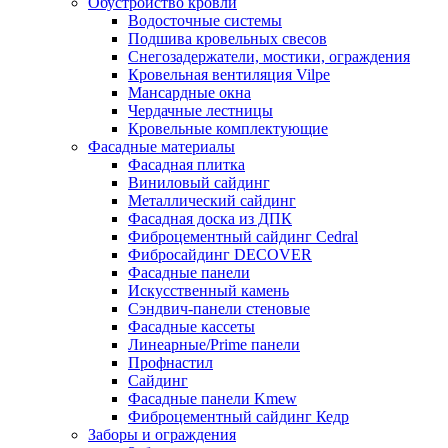
Обустройство кровли
Водосточные системы
Подшива кровельных свесов
Снегозадержатели, мостики, ограждения
Кровельная вентиляция Vilpe
Мансардные окна
Чердачные лестницы
Кровельные комплектующие
Фасадные материалы
Фасадная плитка
Виниловый сайдинг
Металлический сайдинг
Фасадная доска из ДПК
Фиброцементный сайдинг Cedral
Фибросайдинг DECOVER
Фасадные панели
Искусственный камень
Сэндвич-панели стеновые
Фасадные кассеты
Линеарные/Prime панели
Профнастил
Сайдинг
Фасадные панели Kmew
Фиброцементный сайдинг Кедр
Заборы и ограждения