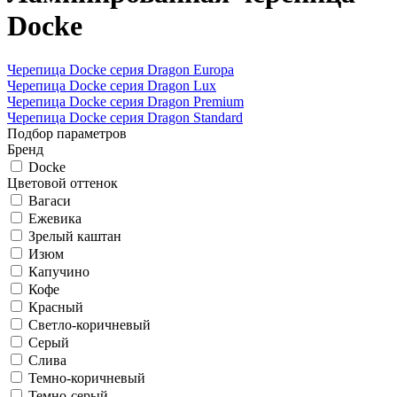
Docke
Черепица Docke серия Dragon Europa
Черепица Docke серия Dragon Lux
Черепица Docke серия Dragon Premium
Черепица Docke серия Dragon Standard
Подбор параметров
Бренд
Docke
Цветовой оттенок
Вагаси
Ежевика
Зрелый каштан
Изюм
Капучино
Кофе
Красный
Светло-коричневый
Серый
Слива
Темно-коричневый
Темно-серый