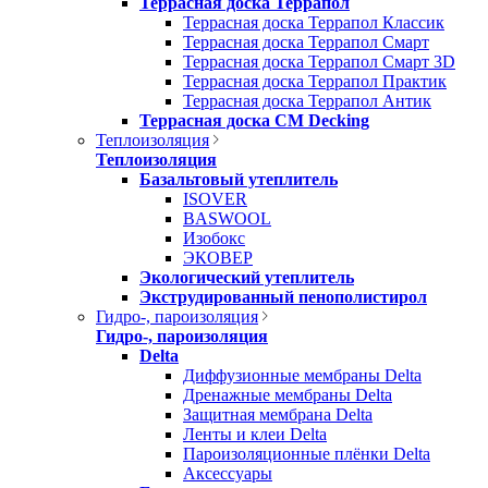
Террасная доска Террапол
Террасная доска Террапол Классик
Террасная доска Террапол Смарт
Террасная доска Террапол Смарт 3D
Террасная доска Террапол Практик
Террасная доска Террапол Антик
Террасная доска CM Decking
Теплоизоляция
Теплоизоляция
Базальтовый утеплитель
ISOVER
BASWOOL
Изобокс
ЭКОВЕР
Экологический утеплитель
Экструдированный пенополистирол
Гидро-, пароизоляция
Гидро-, пароизоляция
Delta
Диффузионные мембраны Delta
Дренажные мембраны Delta
Защитная мембрана Delta
Ленты и клеи Delta
Пароизоляционные плёнки Delta
Аксессуары