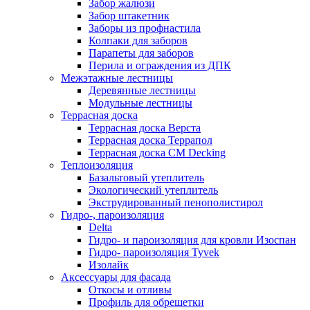
Забор жалюзи
Забор штакетник
Заборы из профнастила
Колпаки для заборов
Парапеты для заборов
Перила и ограждения из ДПК
Межэтажные лестницы
Деревянные лестницы
Модульные лестницы
Террасная доска
Террасная доска Верста
Террасная доска Террапол
Террасная доска CM Decking
Теплоизоляция
Базальтовый утеплитель
Экологический утеплитель
Экструдированный пенополистирол
Гидро-, пароизоляция
Delta
Гидро- и пароизоляция для кровли Изоспан
Гидро- пароизоляция Tyvek
Изолайк
Аксессуары для фасада
Откосы и отливы
Профиль для обрешетки