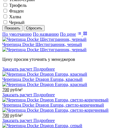
Трюфель
Фладен
Халва
Черный
По умолчанию
По названию
По цене
Черепица Docke Шестигранник, черный
Цену просим уточнять у менеджеров
Заказать расчет
Подробнее
Черепица Docke Dragon Europa, красный
700
руб/м²
Заказать расчет
Подробнее
Черепица Docke Dragon Europa, светло-коричневый
700
руб/м²
Заказать расчет
Подробнее