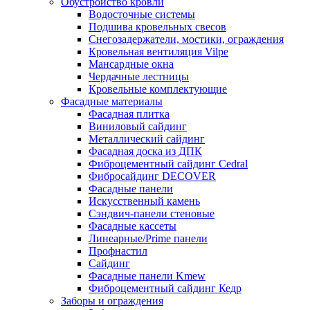
Обустройство кровли
Водосточные системы
Подшива кровельных свесов
Снегозадержатели, мостики, ограждения
Кровельная вентиляция Vilpe
Мансардные окна
Чердачные лестницы
Кровельные комплектующие
Фасадные материалы
Фасадная плитка
Виниловый сайдинг
Металлический сайдинг
Фасадная доска из ДПК
Фиброцементный сайдинг Cedral
Фибросайдинг DECOVER
Фасадные панели
Искусственный камень
Сэндвич-панели стеновые
Фасадные кассеты
Линеарные/Prime панели
Профнастил
Сайдинг
Фасадные панели Kmew
Фиброцементный сайдинг Кедр
Заборы и ограждения