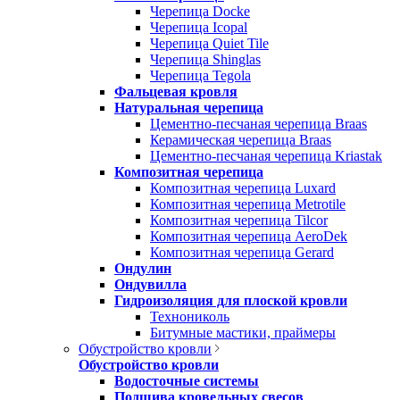
Черепица Docke
Черепица Icopal
Черепица Quiet Tile
Черепица Shinglas
Черепица Tegola
Фальцевая кровля
Натуральная черепица
Цементно-песчаная черепица Braas
Керамическая черепица Braas
Цементно-песчаная черепица Kriastak
Композитная черепица
Композитная черепица Luxard
Композитная черепица Metrotile
Композитная черепица Tilcor
Композитная черепица AeroDek
Композитная черепица Gerard
Ондулин
Ондувилла
Гидроизоляция для плоской кровли
Технониколь
Битумные мастики, праймеры
Обустройство кровли
Обустройство кровли
Водосточные системы
Подшива кровельных свесов