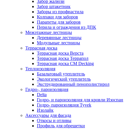
Забор жалюзи
Забор штакетник
Заборы из профнастила
Колпаки для заборов
Парапеты для заборов
Перила и ограждения из ДПК
Межэтажные лестницы
Деревянные лестницы
Модульные лестницы
Террасная доска
Террасная доска Верста
Террасная доска Террапол
Террасная доска CM Decking
Теплоизоляция
Базальтовый утеплитель
Экологический утеплитель
Экструдированный пенополистирол
Гидро-, пароизоляция
Delta
Гидро- и пароизоляция для кровли Изоспан
Гидро- пароизоляция Tyvek
Изолайк
Аксессуары для фасада
Откосы и отливы
Профиль для обрешетки