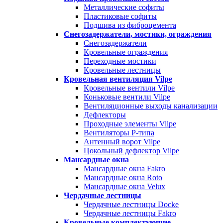
Металлические софиты
Пластиковые софиты
Подшива из фиброцемента
Снегозадержатели, мостики, ограждения
Снегозадержатели
Кровельные ограждения
Переходные мостики
Кровельные лестницы
Кровельная вентиляция Vilpe
Кровельные вентили Vilpe
Коньковые вентили Vilpe
Вентиляционные выходы канализации
Дефлекторы
Проходные элементы Vilpe
Вентиляторы P-типа
Антенный ворот Vilpe
Цокольный дефлектор Vilpe
Мансардные окна
Мансардные окна Fakro
Мансардные окна Roto
Мансардные окна Velux
Чердачные лестницы
Чердачные лестницы Docke
Чердачные лестницы Fakro
Кровельные комплектующие