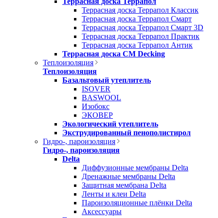
Террасная доска Террапол
Террасная доска Террапол Классик
Террасная доска Террапол Смарт
Террасная доска Террапол Смарт 3D
Террасная доска Террапол Практик
Террасная доска Террапол Антик
Террасная доска CM Decking
Теплоизоляция
Теплоизоляция
Базальтовый утеплитель
ISOVER
BASWOOL
Изобокс
ЭКОВЕР
Экологический утеплитель
Экструдированный пенополистирол
Гидро-, пароизоляция
Гидро-, пароизоляция
Delta
Диффузионные мембраны Delta
Дренажные мембраны Delta
Защитная мембрана Delta
Ленты и клеи Delta
Пароизоляционные плёнки Delta
Аксессуары