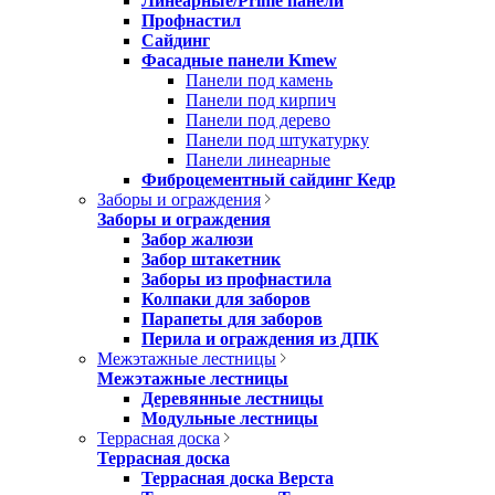
Линеарные/Prime панели
Профнастил
Сайдинг
Фасадные панели Kmew
Панели под камень
Панели под кирпич
Панели под дерево
Панели под штукатурку
Панели линеарные
Фиброцементный сайдинг Кедр
Заборы и ограждения
Заборы и ограждения
Забор жалюзи
Забор штакетник
Заборы из профнастила
Колпаки для заборов
Парапеты для заборов
Перила и ограждения из ДПК
Межэтажные лестницы
Межэтажные лестницы
Деревянные лестницы
Модульные лестницы
Террасная доска
Террасная доска
Террасная доска Верста